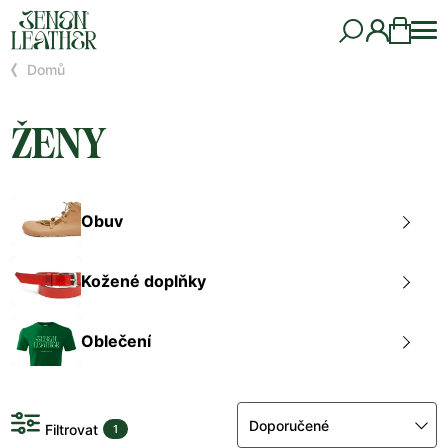
Domů
ŽENY
Obuv
Kožené doplňky
Oblečení
Doporučené
Filtrovat
1