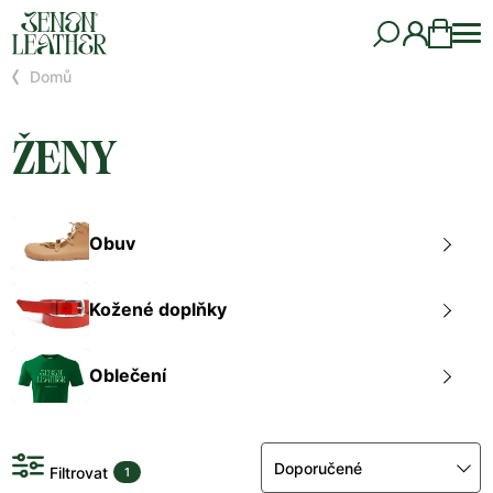
Domů
ŽENY
Obuv
Kožené doplňky
Oblečení
Doporučené
Filtrovat
1