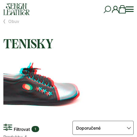
Obuv
TENISKY
Doporučené
Filtrovat
1
Produkty: 4