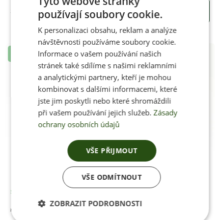
Tyto webové stránky
3350 Kč
KOUPIT
používají soubory cookie.
CZECH
K personalizaci obsahu, reklam a analýze
ENGLISH
návštěvnosti používáme soubory cookie.
Informace o vašem používání našich
Novinka
stránek také sdílíme s našimi reklamními
a analytickými partnery, kteří je mohou
kombinovat s dalšími informacemi, které
jste jim poskytli nebo které shromáždili
při vašem používání jejich služeb.
Zásady
ochrany osobních údajů
VŠE PŘIJMOUT
VŠE ODMÍTNOUT
Skladem
ZOBRAZIT PODROBNOSTI
Jenon Leather AIR ROCKSTAR GREEN