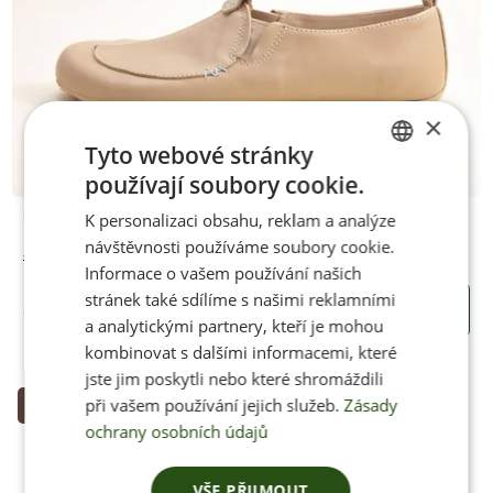
×
Tyto webové stránky
používají soubory cookie.
CZECH
K personalizaci obsahu, reklam a analýze
Skladem
ENGLISH
návštěvnosti používáme soubory cookie.
Jenon Leather Mokasíny BEIGE
Informace o vašem používání našich
stránek také sdílíme s našimi reklamními
3350 Kč
KOUPIT
a analytickými partnery, kteří je mohou
kombinovat s dalšími informacemi, které
jste jim poskytli nebo které shromáždili
při vašem používání jejich služeb.
Zásady
Zakázková výroba
ochrany osobních údajů
VŠE PŘIJMOUT