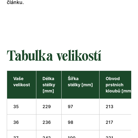
článku.
Tabulka velikostí
Vaše
Délka
Šířka
Obvod
velikost
stélky
stélky [mm]
prstních
[mm]
kloubů [mm]
35
229
97
213
36
236
98
217
37
242
100
221