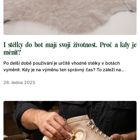
I stélky do bot mají svoji životnost. Proč a kdy je
měnit?
Po delší době používání je určitě vhodné stélky v botách
vyměnit. Kdy je na výměnu ten správný čas? To záleží na
několika faktorech, zejména na tom, jak často boty nosíte a jak
26. ledna 2025
se vám potí nohy. Obecně se však doporučuje měnit stélky
minimálně jednou za půl roku.