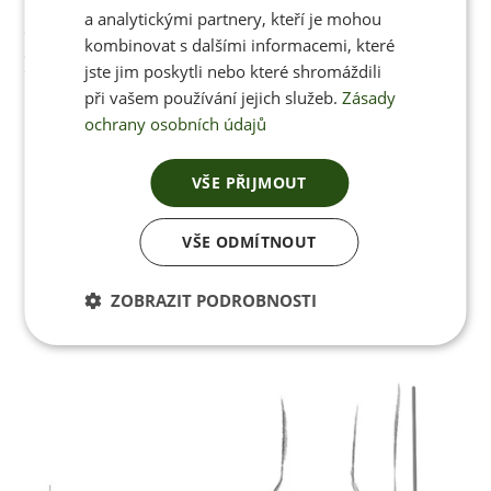
Můžete využít i klasický postup
a analytickými partnery, kteří je mohou
kombinovat s dalšími informacemi, které
měření velikosti
jste jim poskytli nebo které shromáždili
při vašem používání jejich služeb.
Zásady
Bosou nohou se prosím postavte na zem a patou
ochrany osobních údajů
se dotýkejte zdi
Nohu plně zatěžte
VŠE PŘIJMOUT
Změřte čistou vzdálenost mezi špičkou palce a
patou
VŠE ODMÍTNOUT
Porovnejte vaši velikost s hodnotami uvedenými v
tabulce (viz. výše)
ZOBRAZIT PODROBNOSTI