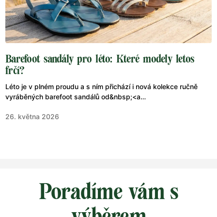
Barefoot sandály pro léto: Které modely letos
frčí?
Léto je v plném proudu a s ním přichází i nová kolekce ručně
vyráběných barefoot sandálů od&nbsp;<a
href="https://www.jenonleather.cz/">Jenon Leather</a>. Pokud
26. května 2026
hledáte lehké, prodyšné a zdravé boty, které respektují
přirozený tvar chodidla a zároveň zaujmou nadčasovým
designem, jste na správném místě.
Poradíme vám s
výběrem