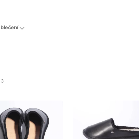
blečení
 3