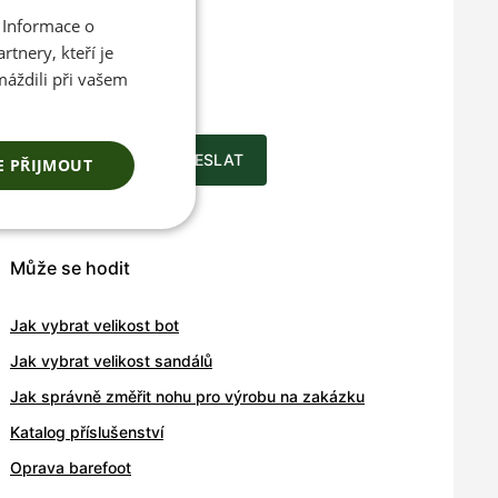
 Informace o
CZECH
ace o
tnery, kteří je
ENGLISH
máždili při vašem
a novinkách
ODESLAT
E PŘIJMOUT
Může se hodit
Jak vybrat velikost bot
Jak vybrat velikost sandálů
Jak správně změřit nohu pro výrobu na zakázku
Katalog příslušenství
Oprava barefoot