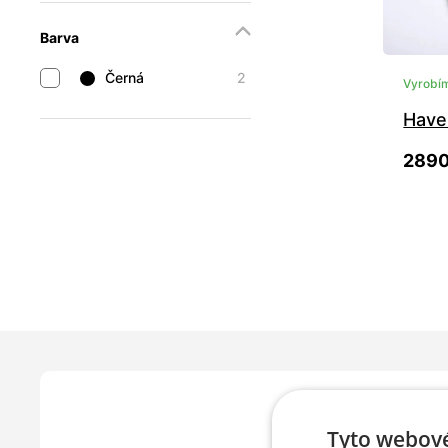
Barva
Černá
2
Vyrobím
Have
2890
35
42
49
Tyto webové