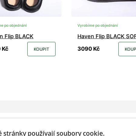
e po objednání
Vyrobíme po objednání
n Flip BLACK
Haven Flip BLACK SO
 Kč
3090 Kč
KOUPIT
KOUP
36
37
38
39
40
41
35
36
37
38
39
40
43
44
45
46
47
48
42
43
44
45
46
47
49
 stránky používají soubory cookie.