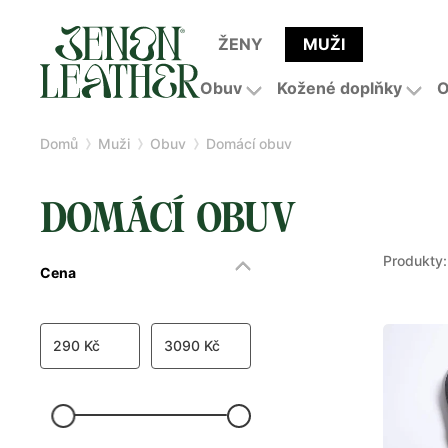
ŽENY
MUŽI
Obuv
Kožené doplňky
O
Domů
Muži
Obuv
Domácí obuv
DOMÁCÍ OBUV
Produkty:
Cena
290 Kč
3090 Kč