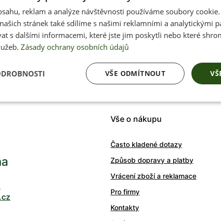
obsahu, reklam a analýze návštěvnosti používáme soubory cookie.
Přednostní inform
ašich stránek také sdílíme s našimi reklamními a analytickými par
 s dalšími informacemi, které jste jim poskytli nebo které shro
soutěžích, akcích 
lužeb.
Zásady ochrany osobních údajů
Váš e-mail
ODROBNOSTI
VŠE ODMÍTNOUT
VŠ
Vše o nákupu
Často kladené dotazy
ha
Způsob dopravy a platby
Vrácení zboží a reklamace
0
Pro firmy
.cz
Kontakty