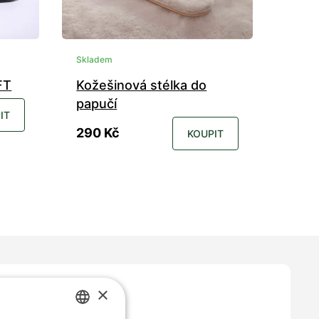
Skladem
FT
Kožešinová stélka do
papučí
IT
290 Kč
KOUPIT
41
35
36
37
38
39
40
41
48
42
43
44
45
46
47
48
49
×