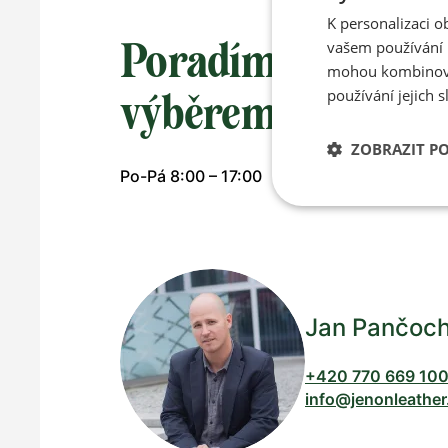
K personalizaci 
Poradíme vám s
vašem používání n
mohou kombinovat
používání jejich s
výběrem
ZOBRAZIT P
Po-Pá 8:00 – 17:00
Jan Pančoc
+420 770 669 10
info@jenonleather