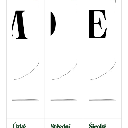
Úzké
Střední
Široké