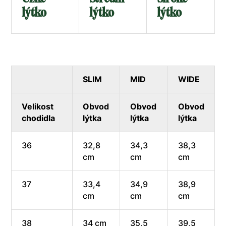
lýtko
lýtko
lýtko
SLIM
MID
WIDE
Velikost
Obvod
Obvod
Obvod
chodidla
lýtka
lýtka
lýtka
36
32,8
34,3
38,3
cm
cm
cm
37
33,4
34,9
38,9
cm
cm
cm
38
34 cm
35,5
39,5