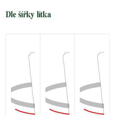
Dle šířky lítka