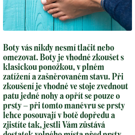
Boty vás nikdy nesmí tlačit nebo
omezovat. Boty je vhodné zkoušet s
klasickou ponožkou, v plném
zatížení a zašněrovaném stavu. Při
zkoušení je vhodné ve stoje zvednout
patu jedné nohy a opřít se pouze o
prsty – při tomto manévru se prsty
lehce posouvají v botě dopředu a
zjistíte tak, jestli Vám zůstává
dostatek volného místa před prsty.