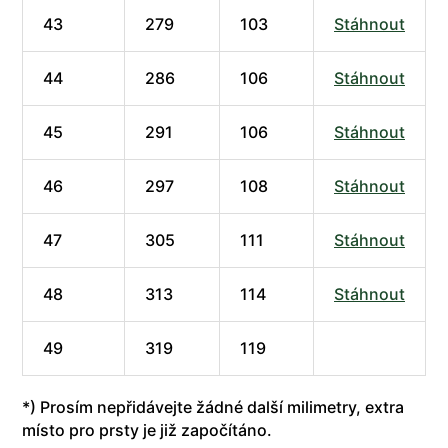
43
279
103
Stáhnout
44
286
106
Stáhnout
45
291
106
Stáhnout
46
297
108
Stáhnout
47
305
111
Stáhnout
48
313
114
Stáhnout
49
319
119
*) Prosím nepřidávejte žádné další milimetry, extra
místo pro prsty je již započítáno.