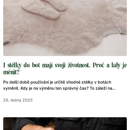
I stélky do bot mají svoji životnost. Proč a kdy je
měnit?
Po delší době používání je určitě vhodné stélky v botách
vyměnit. Kdy je na výměnu ten správný čas? To záleží na
několika faktorech, zejména na tom, jak často boty nosíte a jak
26. ledna 2025
se vám potí nohy. Obecně se však doporučuje měnit stélky
minimálně jednou za půl roku.