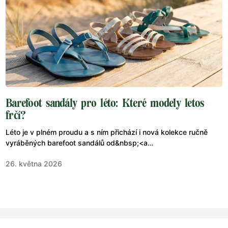
Barefoot sandály pro léto: Které modely letos
frčí?
Léto je v plném proudu a s ním přichází i nová kolekce ručně
vyráběných barefoot sandálů od&nbsp;<a
href="https://www.jenonleather.cz/">Jenon Leather</a>. Pokud
26. května 2026
hledáte lehké, prodyšné a zdravé boty, které respektují
přirozený tvar chodidla a zároveň zaujmou nadčasovým
designem, jste na správném místě.