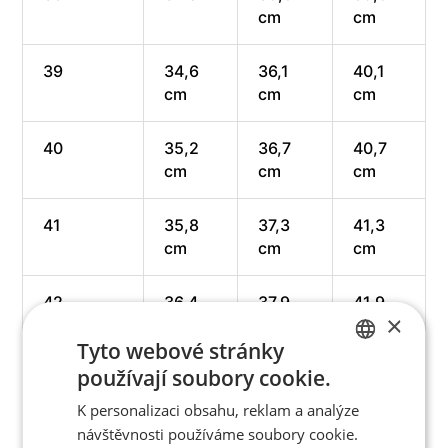
cm
cm
39
34,6
36,1
40,1
cm
cm
cm
40
35,2
36,7
40,7
cm
cm
cm
41
35,8
37,3
41,3
cm
cm
cm
42
36,4
37,9
41,9
×
cm
cm
cm
Tyto webové stránky
používají soubory cookie.
43
37 cm
38,5
42,5
CZECH
cm
cm
K personalizaci obsahu, reklam a analýze
ENGLISH
návštěvnosti používáme soubory cookie.