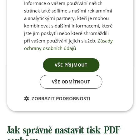
44
-
39,1
43,1
Informace o vašem používání našich
cm
cm
stránek také sdílíme s našimi reklamními
a analytickými partnery, kteří je mohou
kombinovat s dalšími informacemi, které
45
-
39,7
43,1
jste jim poskytli nebo které shromáždili
cm
cm
při vašem používání jejich služeb.
Zásady
ochrany osobních údajů
46
-
40,3
44,3
cm
cm
VŠE PŘIJMOUT
VŠE ODMÍTNOUT
**) Obvod lýtka je měřen v nejširším místě.
ZOBRAZIT PODROBNOSTI
Jak správně nastavit tisk PDF