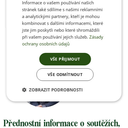
Informace o vašem používání našich
Poradíme vám s
stránek také sdílíme s našimi reklamními
a analytickými partnery, kteří je mohou
výběrem
kombinovat s dalšími informacemi, které
jste jim poskytli nebo které shromáždili
při vašem používání jejich služeb.
Zásady
Po-Pá 8:00 – 17:00
ochrany osobních údajů
VŠE PŘIJMOUT
Jan Pančocha
VŠE ODMÍTNOUT
+420 770 669 100
ZOBRAZIT PODROBNOSTI
info@jenonleather.cz
Přednostní informace o soutěžích,