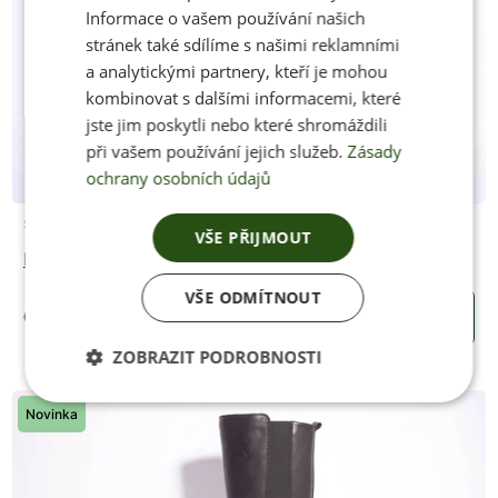
Informace o vašem používání našich
stránek také sdílíme s našimi reklamními
a analytickými partnery, kteří je mohou
kombinovat s dalšími informacemi, které
jste jim poskytli nebo které shromáždili
při vašem používání jejich služeb.
Zásady
ochrany osobních údajů
Skladem
VŠE PŘIJMOUT
Kozačky ETERNAL BROWN (široké lýtko W)
VŠE ODMÍTNOUT
6500 Kč
KOUPIT
ZOBRAZIT PODROBNOSTI
Novinka