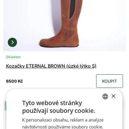
Skladem
Kozačky ETERNAL BROWN (úzké lýtko S)
6500 Kč
KOUPIT
×
Tyto webové stránky
Novinka
používají soubory cookie.
CZECH
K personalizaci obsahu, reklam a analýze
ENGLISH
návštěvnosti používáme soubory cookie.