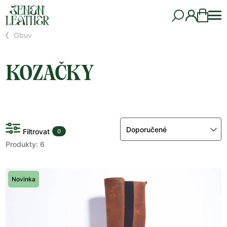
Obuv
KOZAČKY
Doporučené
Filtrovat
0
Produkty: 6
Novinka