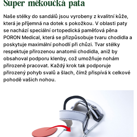
Super měkoučká pata
Naše stélky do sandálů jsou vyrobeny z kvalitní kůže,
která je příjemná na dotek s pokožkou. V oblasti paty
se nachází speciální ortopedická paměťová pěna
PORON Medical, která se přizpůsobuje tvaru chodidla a
poskytuje maximální pohodlí při chůzi. Tvar stélky
respektuje přirozenou anatomii chodidla, aniž by
obsahoval podporu klenby, což umožňuje nohám
přirozeně pracovat. Každý krok tak podporuje
přirozený pohyb svalů a šlach, čímž přispívá k celkové
pohodě vašich nohou.