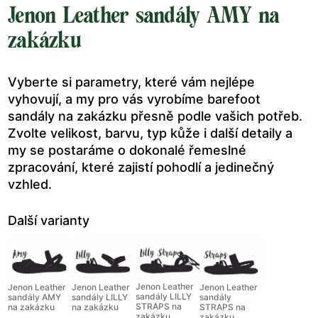
Jenon Leather sandály AMY na
zakázku
Vyberte si parametry, které vám nejlépe
vyhovují, a my pro vás vyrobíme barefoot
sandály na zakázku přesně podle vašich potřeb.
Zvolte velikost, barvu, typ kůže i další detaily a
my se postaráme o dokonalé řemeslné
zpracování, které zajistí pohodlí a jedinečný
vzhled.
Další varianty
Jenon Leather
Jenon Leather
Jenon Leather
Jenon Leather
sandály LILLY
sandály AMY
sandály LILLY
sandály
STRAPS na
na zakázku
na zakázku
STRAPS na
zakázku
zakázku