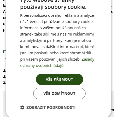
každá vaše noha denně nese v průměru o 1000kg více.
používají soubory cookie.
CZECH
Ať už jste na cestě do práce, do přírody nebo do fitness
K personalizaci obsahu, reklam a analýze
ENGLISH
centra. S našimi botami budou vaše nohy osvobozeny
návštěvnosti používáme soubory cookie.
od zbytečné zátěže a každý krok bude pro vás lehký a
Informace o vašem používání našich
příjemný.
stránek také sdílíme s našimi reklamními
a analytickými partnery, kteří je mohou
kombinovat s dalšími informacemi, které
Tabulka velikostí
jste jim poskytli nebo které shromáždili
při vašem používání jejich služeb.
Zásady
ochrany osobních údajů
Jak správně změřit nohu:
INFO
Jak správně změřit nohu pro výrobu velikosti na
VŠE PŘIJMOUT
zakázku:
INFO
VŠE ODMÍTNOUT
Vaše
Délka
Šířka
Obvod
velikost
stélky
stélky [mm]
prstních
ZOBRAZIT PODROBNOSTI
[mm]
kloubů [m