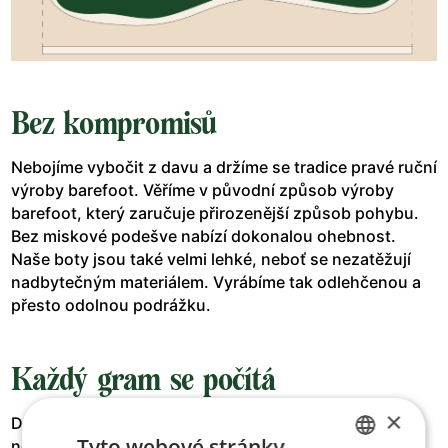
Bez kompromisů
Nebojíme vybočit z davu a držíme se tradice pravé ruční
výroby barefoot. Věříme v původní způsob výroby
barefoot, který zaručuje přirozenější způsob pohybu.
Bez miskové podešve nabízí dokonalou ohebnost.
Naše boty jsou také velmi lehké, neboť se nezatěžují
nadbytečným materiálem. Vyrábíme tak odlehčenou a
přesto odolnou podrážku.
Každý gram se počítá
×
Díky naší tradiční ruční výrobě patří naše boty mezi ty
Tyto webové stránky
nejlehčí na trhu. Třeba jen 200 g navíc znamená, že