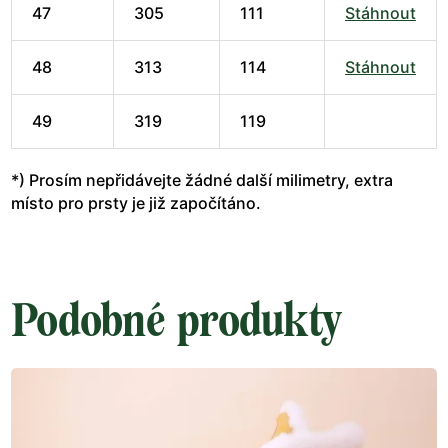
47
305
111
Stáhnout
48
313
114
Stáhnout
49
319
119
*) Prosím nepřidávejte žádné další milimetry, extra
místo pro prsty je již započítáno.
Podobné produkty