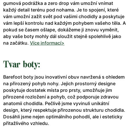
gumová podrážka a zero drop vám umožní vnímat
každý detail terénu pod nohama. Je to spojení, které
vám umožní zažít svět pod vašimi chodidly a poskytuje
vám lepší kontrolu nad každým pohybem vašeho těla. A
pokud se časem ošlape, dokážeme ji znovu vyměnit,
aby vaše boty mohly dál sloužit stejně spolehlivě jako
na začátku.
Více informací>
Tvar boty:
Barefoot boty jsou inovativní obuv navržená s ohledem
na přirozený pohyb nohy. Jejich prostorný designe
poskytuje dostatek místa pro prsty, umožňuje jim
přirozené rozložení a pohyb, což podporuje zdravou
anatomii chodidla. Pečlivě jsme vyvinuli unikátní
design, který respektuje přirozenou strukturu chodidla.
Dosáhli jsme nejen optimálního pohodlí, ale i esteticky
přitažlivého vzhledu.