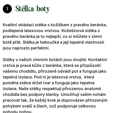
Stélka boty
1
Kvalitní vkládací stélka s kožíškem z pravého beránka,
podlepená latexovou vrstvou. Kožešinová stélka z
pravého beránka je to nejlepší, co si můžete v zimní
botě přát. Stélka je heboučká a její tepelné vlastnosti
jsou naprosto perfektní.
Stélky v našich zimních botách jsou dvojité. Kontaktní
vrstva je pravá kůže z beránka, která se přizpůsobí
vašemu chodidlu, přirozeně odvádí pot a funguje jako
tepelná izolace. Pod ní je latexová vrstva, která
pomáhá stélce držet tvar a funguje jako tepelná
izolace. Naše stélky respektují přirozenou anatomii
chodidla bez podpory klenby. Umožňují vašim nohám
pracovat tak, že každý krok je doprovázen přirozeným
pohybem svalů a šlach, což podporuje celkovou
pohodu nohou.