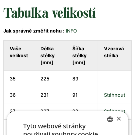
Tabulka velikostí
Jak správně změřit nohu :
INFO
Vaše
Délka
Šířka
Vzorová
velikost
stélky
stélky
stélka
[mm]
[mm]
35
225
89
36
231
91
Stáhnout
37
237
92
Stáhnout
×
Tyto webové stránky
38
245
94
Stáhnout
používají soubory cookie.
CZECH