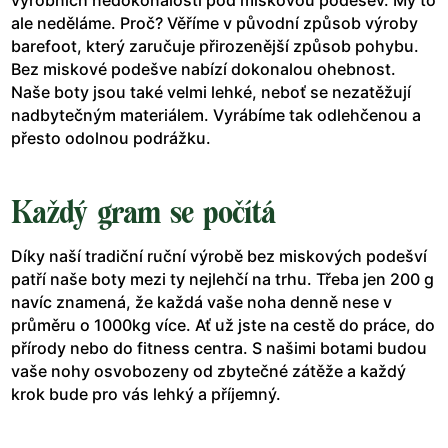
ale neděláme. Proč? Věříme v původní způsob výroby
barefoot, který zaručuje přirozenější způsob pohybu.
Bez miskové podešve nabízí dokonalou ohebnost.
Naše boty jsou také velmi lehké, neboť se nezatěžují
nadbytečným materiálem. Vyrábíme tak odlehčenou a
přesto odolnou podrážku.
Každý gram se počítá
Díky naší tradiční ruční výrobě bez miskových podešví
patří naše boty mezi ty nejlehčí na trhu. Třeba jen 200 g
navíc znamená, že každá vaše noha denně nese v
průměru o 1000kg více. Ať už jste na cestě do práce, do
přírody nebo do fitness centra. S našimi botami budou
vaše nohy osvobozeny od zbytečné zátěže a každý
krok bude pro vás lehký a příjemný.