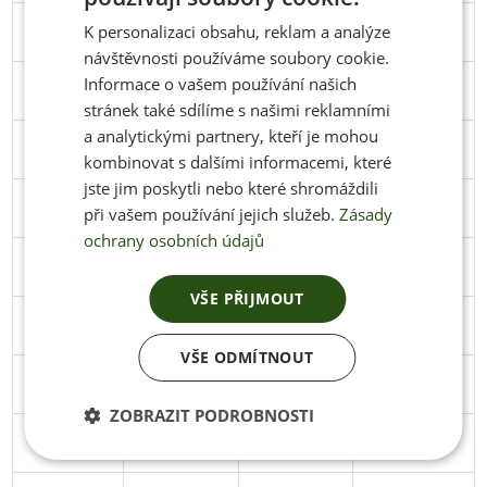
K personalizaci obsahu, reklam a analýze
39
251
95
Stáhnout
ENGLISH
návštěvnosti používáme soubory cookie.
Informace o vašem používání našich
40
258
98
Stáhnout
stránek také sdílíme s našimi reklamními
a analytickými partnery, kteří je mohou
41
266
102
Stáhnout
kombinovat s dalšími informacemi, které
jste jim poskytli nebo které shromáždili
42
274
102
Stáhnout
při vašem používání jejich služeb.
Zásady
ochrany osobních údajů
43
279
103
Stáhnout
VŠE PŘIJMOUT
44
286
106
Stáhnout
VŠE ODMÍTNOUT
45
291
106
Stáhnout
ZOBRAZIT PODROBNOSTI
46
297
108
Stáhnout