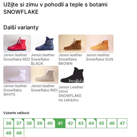
Užijte si zimu v pohodlí a teple s botami
SNOWFLAKE
Další varianty
Jenon leather
Jenon leather
Jenon leather
Jenon leather
Snowflake RED
Snowflake
Snowflake
Snowflake SUN
BLACK
BROWN
Jenon leather
Jenon leather
Jenon Leather
Snowflake
Snowflake INDI
zimní
WHITE
SNOWFLAKE
na zakázku
Vyberte velikost
36
37
38
39
40
41
42
43
44
45
46
47
48
49