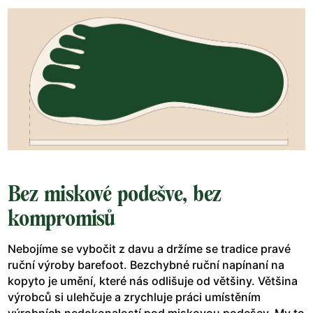
Bez miskové podešve, bez
kompromisů
Nebojíme se vybočit z davu a držíme se tradice pravé
ruční výroby barefoot. Bezchybné ruční napínaní na
kopyto je umění, které nás odlišuje od většiny. Většina
výrobců si ulehčuje a zrychluje práci umístěním
výrobních nedokonalostí pod miskovou podešev. My to