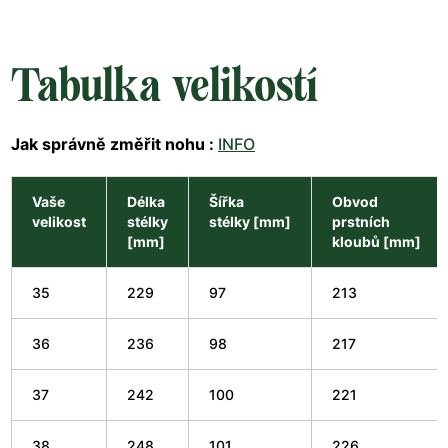
Tabulka velikostí
Jak správně změřit nohu :
INFO
Vaše
Délka
Šířka
Obvod
velikost
stélky
stélky [mm]
prstních
[mm]
kloubů [mm]
35
229
97
213
36
236
98
217
37
242
100
221
38
248
101
226