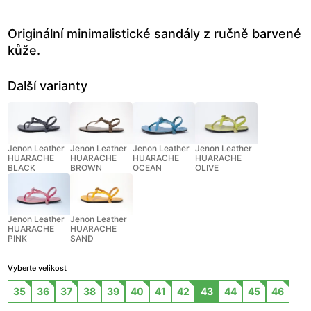
Originální minimalistické sandály z ručně barvené
kůže.
Další varianty
Jenon Leather
Jenon Leather
Jenon Leather
Jenon Leather
HUARACHE
HUARACHE
HUARACHE
HUARACHE
BLACK
BROWN
OCEAN
OLIVE
Jenon Leather
Jenon Leather
HUARACHE
HUARACHE
PINK
SAND
Vyberte velikost
35
36
37
38
39
40
41
42
43
44
45
46