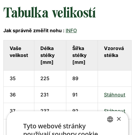
Tabulka velikostí
Jak správně změřit nohu :
INFO
Vaše
Délka
Šířka
Vzorová
velikost
stélky
stélky
stélka
[mm]
[mm]
35
225
89
36
231
91
Stáhnout
37
237
92
Stáhnout
×
Tyto webové stránky
38
245
94
Stáhnout
používají soubory cookie.
CZECH