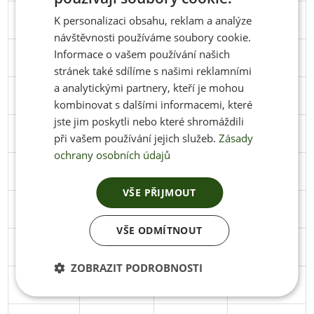
39
251
95
Stáhnout
K personalizaci obsahu, reklam a analýze
ENGLISH
návštěvnosti používáme soubory cookie.
Informace o vašem používání našich
40
258
98
Stáhnout
stránek také sdílíme s našimi reklamními
a analytickými partnery, kteří je mohou
41
266
102
Stáhnout
kombinovat s dalšími informacemi, které
jste jim poskytli nebo které shromáždili
42
274
102
Stáhnout
při vašem používání jejich služeb.
Zásady
ochrany osobních údajů
43
279
103
Stáhnout
VŠE PŘIJMOUT
44
286
106
Stáhnout
VŠE ODMÍTNOUT
45
291
106
Stáhnout
ZOBRAZIT PODROBNOSTI
46
297
108
Stáhnout