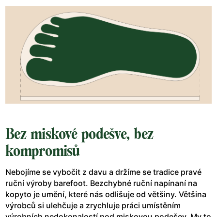
Bez miskové podešve, bez
kompromisů
Nebojíme se vybočit z davu a držíme se tradice pravé
ruční výroby barefoot. Bezchybné ruční napínaní na
kopyto je umění, které nás odlišuje od většiny. Většina
výrobců si ulehčuje a zrychluje práci umístěním
výrobních nedokonalostí pod miskovou podešev. My to