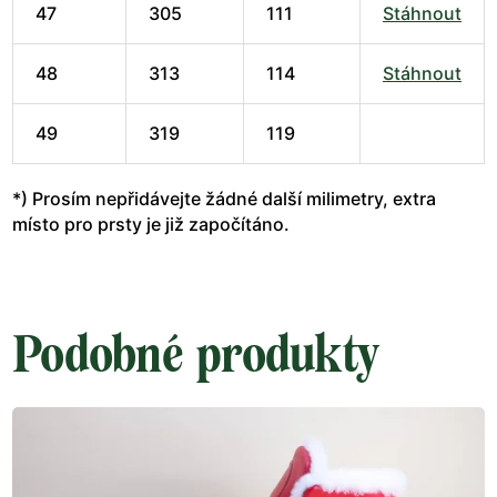
47
305
111
Stáhnout
48
313
114
Stáhnout
49
319
119
*) Prosím nepřidávejte žádné další milimetry, extra
místo pro prsty je již započítáno.
Podobné produkty