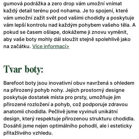
gumová podrážka a zero drop vám umožní vnímat
každý detail terénu pod nohama. Je to spojení, které
vám umožní zažít svět pod vašimi chodidly a poskytuje
vám lepší kontrolu nad každým pohybem vašeho těla. A
pokud se časem ošlape, dokážeme ji znovu vyměnit,
aby vaše boty mohly dál sloužit stejně spolehlivě jako
na začátku.
Více informací>
Tvar boty:
Barefoot boty jsou inovativní obuv navržená s ohledem
na přirozený pohyb nohy. Jejich prostorný designe
poskytuje dostatek místa pro prsty, umožňuje jim
přirozené rozložení a pohyb, což podporuje zdravou
anatomii chodidla. Pečlivě jsme vyvinuli unikátní
design, který respektuje přirozenou strukturu chodidla.
Dosáhli jsme nejen optimálního pohodlí, ale i esteticky
přitažlivého vzhledu.