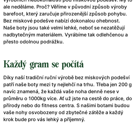
ale neděláme. Proč? Věříme v původní způsob výroby
barefoot, který zaručuje přirozenější způsob pohybu.
Bez miskové podešve nabízí dokonalou ohebnost.
Naše boty jsou také velmi lehké, neboť se nezatěžují
nadbytečným materiálem. Vyrábíme tak odlehčenou a
přesto odolnou podrážku.
Každý gram se počítá
Díky naší tradiční ruční výrobě bez miskových podešví
patří naše boty mezi ty nejlehčí na trhu. Třeba jen 200 g
navíc znamená, že každá vaše noha denně nese v
průměru o 1000kg více. Ať už jste na cestě do práce, do
přírody nebo do fitness centra. S našimi botami budou
vaše nohy osvobozeny od zbytečné zátěže a každý
krok bude pro vás lehký a příjemný.