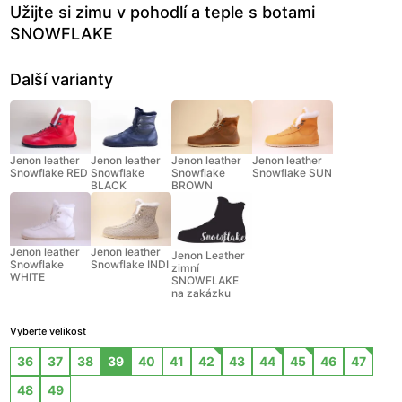
Užijte si zimu v pohodlí a teple s botami
SNOWFLAKE
Další varianty
Jenon leather
Jenon leather
Jenon leather
Jenon leather
Snowflake RED
Snowflake
Snowflake
Snowflake SUN
BLACK
BROWN
Jenon leather
Jenon leather
Jenon Leather
Snowflake
Snowflake INDI
zimní
WHITE
SNOWFLAKE
na zakázku
Vyberte velikost
36
37
38
39
40
41
42
43
44
45
46
47
48
49