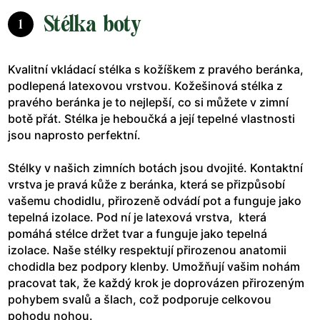
Stélka boty
1
Kvalitní vkládací stélka s kožíškem z pravého beránka,
podlepená latexovou vrstvou. Kožešinová stélka z
pravého beránka je to nejlepší, co si můžete v zimní
botě přát. Stélka je heboučká a její tepelné vlastnosti
jsou naprosto perfektní.
Stélky v našich zimních botách jsou dvojité. Kontaktní
vrstva je pravá kůže z beránka, která se přizpůsobí
vašemu chodidlu, přirozeně odvádí pot a funguje jako
tepelná izolace. Pod ní je latexová vrstva, která
pomáhá stélce držet tvar a funguje jako tepelná
izolace. Naše stélky respektují přirozenou anatomii
chodidla bez podpory klenby. Umožňují vašim nohám
pracovat tak, že každý krok je doprovázen přirozeným
pohybem svalů a šlach, což podporuje celkovou
pohodu nohou.