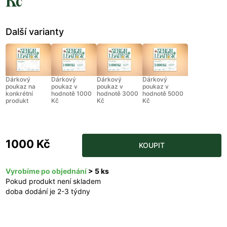
Kč
Další varianty
Dárkový
Dárkový
Dárkový
Dárkový
poukaz na
poukaz v
poukaz v
poukaz v
konkrétní
hodnotě 1000
hodnotě 3000
hodnotě 5000
produkt
Kč
Kč
Kč
1000 Kč
KOUPIT
Vyrobíme po objednání
> 5 ks
Pokud produkt není skladem
doba dodání je 2-3 týdny