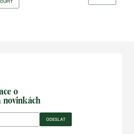
KOUPIT
41
42
35
36
37
38
39
40
41
42
49
43
44
45
46
ace o
a novinkách
ODESLAT