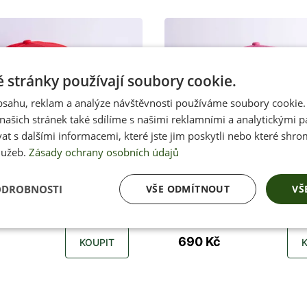
 stránky používají soubory cookie.
obsahu, reklam a analýze návštěvnosti používáme soubory cookie.
ašich stránek také sdílíme s našimi reklamními a analytickými par
 s dalšími informacemi, které jste jim poskytli nebo které shro
lužeb.
Zásady ochrany osobních údajů
Skladem
ODROBNOSTI
VŠE ODMÍTNOUT
VŠ
vka Jenon Leather RED
Kšiltovka Jenon Leat
PINK "J"
690 Kč
KOUPIT