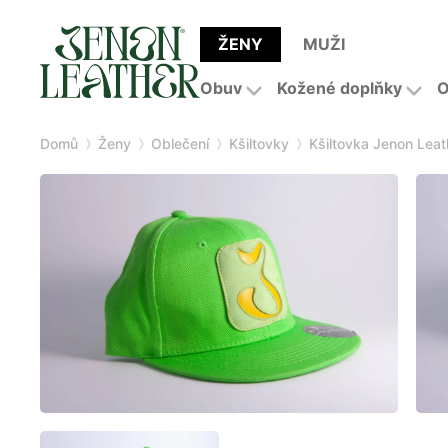
ŽENY
MUŽI
Obuv
Kožené doplňky
O
Domů
Ženy
Oblečení
Kšiltovky
Kšiltovka Jenon Leat