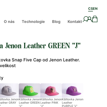
CS
EN
O nás
Technologie
Blog
Kontakt
ka Jenon Leather GREEN "J"
ltovka Snap Five Cap od Jenon Leather.
velikost
ty
šiltovka Jenon
Kšiltovka Jenon
Kšiltovka Jenon
Kšiltovka Jenon
eather GRAY
Leather GREEN
Leather PINK
Leather
"
"J"
"J"
PURPLE "J"