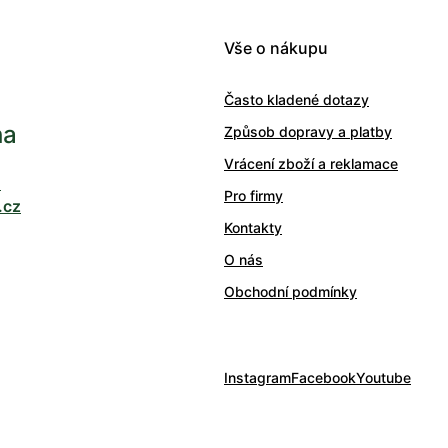
Vše o nákupu
Často kladené dotazy
ha
Způsob dopravy a platby
Vrácení zboží a reklamace
0
Pro firmy
.cz
Kontakty
O nás
Obchodní podmínky
Instagram
Facebook
Youtube