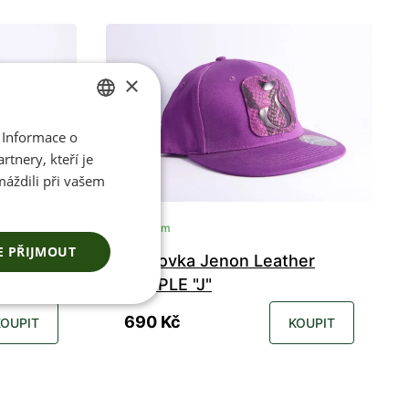
×
 Informace o
CZECH
tnery, kteří je
ENGLISH
máždili při vašem
Skladem
E PŘIJMOUT
her
Kšiltovka Jenon Leather
PURPLE "J"
690 Kč
KOUPIT
KOUPIT