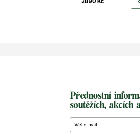
2890 Kč
38
39
40
41
42
43
35
36
37
38
39
40
46
47
48
49
43
44
45
46
47
48
Velikost na zakázku
Přednostní inform
soutěžích, akcích 
Váš e-mail