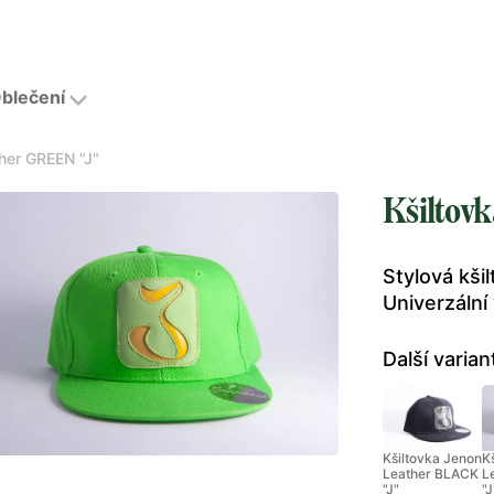
blečení
her GREEN "J"
Kšiltov
Stylová kši
Univerzální 
Další varian
Kšiltovka Jenon
K
Leather BLACK
L
"J"
"J