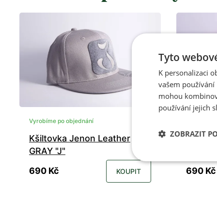
Tyto webové
K personalizaci 
vašem používání n
mohou kombinovat
používání jejich s
Vyrobíme po objednání
Skladem
ZOBRAZIT P
Kšiltovka Jenon Leather
Kšilto
GRAY "J"
"J"
690 Kč
690 Kč
KOUPIT