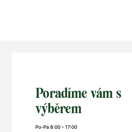
36
37
38
39
40
41
42
43
36
37
44
45
46
47
48
49
44
45
Poradíme vám s
výběrem
Po-Pá 8:00 – 17:00