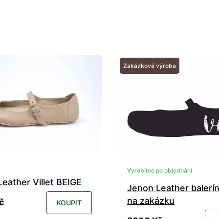
Zakázková výroba
Vyrobíme po objednání
eather Villet BEIGE
Jenon Leather balerína
na zakázku
č
KOUPIT