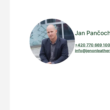
Jan Pančoc
+420 770 669 10
info@jenonleather