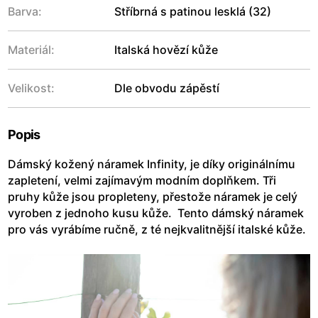
Barva:
Stříbrná s patinou lesklá (32)
Materiál:
Italská hovězí kůže
Velikost:
Dle obvodu zápěstí
Popis
Dámský kožený náramek Infinity, je díky originálnímu
zapletení, velmi zajímavým modním doplňkem. Tři
pruhy kůže jsou propleteny, přestože náramek je celý
vyroben z jednoho kusu kůže. Tento dámský náramek
pro vás vyrábíme ručně, z té nejkvalitnější italské kůže.