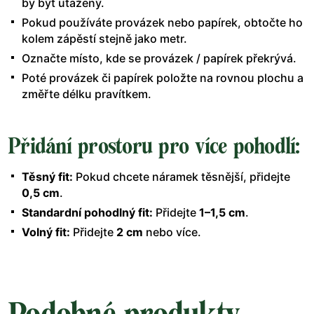
by být utažený.
Pokud používáte provázek nebo papírek, obtočte ho
kolem zápěstí stejně jako metr.
Označte místo, kde se provázek / papírek překrývá.
Poté provázek či papírek položte na rovnou plochu a
změřte délku pravítkem.
Přidání prostoru pro více pohodlí:
Těsný fit:
Pokud chcete náramek těsnější, přidejte
0,5 cm
.
Standardní pohodlný fit:
Přidejte
1–1,5 cm
.
Volný fit:
Přidejte
2 cm
nebo více.