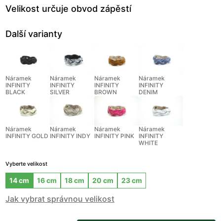
Velikost určuje obvod zápěstí
Další varianty
Náramek
Náramek
Náramek
Náramek
INFINITY
INFINITY
INFINITY
INFINITY
BLACK
SILVER
BROWN
DENIM
Náramek
Náramek
Náramek
Náramek
INFINITY GOLD
INFINITY INDY
INFINITY PINK
INFINITY
WHITE
Vyberte velikost
14 cm
16 cm
18 cm
20 cm
23 cm
Jak vybrat správnou velikost