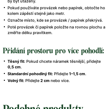
by být utažený.
Pokud používáte provázek nebo papírek, obtočte ho
kolem zápěstí stejně jako metr.
Označte místo, kde se provázek / papírek překrývá.
Poté provázek či papírek položte na rovnou plochu a
změřte délku pravítkem.
Přidání prostoru pro více pohodlí:
Těsný fit:
Pokud chcete náramek těsnější, přidejte
0,5 cm
.
Standardní pohodlný fit:
Přidejte
1–1,5 cm
.
Volný fit:
Přidejte
2 cm
nebo více.