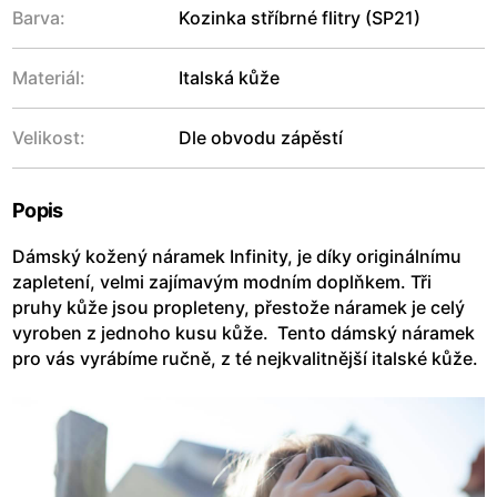
Barva:
Kozinka stříbrné flitry (SP21)
Materiál:
Italská kůže
Velikost:
Dle obvodu zápěstí
Popis
Dámský kožený náramek Infinity, je díky originálnímu
zapletení, velmi zajímavým modním doplňkem. Tři
pruhy kůže jsou propleteny, přestože náramek je celý
vyroben z jednoho kusu kůže. Tento dámský náramek
pro vás vyrábíme ručně, z té nejkvalitnější italské kůže.