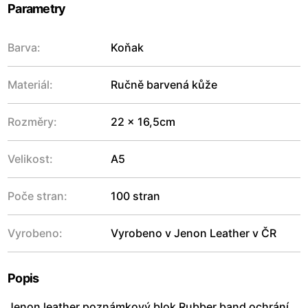
Parametry
Barva:
Koňak
Materiál:
Ručně barvená kůže
Rozměry:
22 x 16,5cm
Velikost:
A5
Poče stran:
100 stran
Vyrobeno:
Vyrobeno v Jenon Leather v ČR
Popis
Jenon leather poznámkový blok Rubber band ochrání