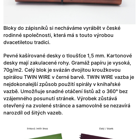
Bloky do zápisníků si necháváme vyrábět v české
rodinné společnosti, která má s touto výrobou
dvacetiletou tradici.
Pevné kašírované desky o tloušťce 1,5 mm. Kartonové
desky mají zakulacené rohy. Gramáž papíru je vysoká,
70g/m2. Celý blok je svázán dvojitou kroužkovou
spirálou TWIN WIRE v černé barvě. TWIN WIRE vazba je
nejdokonalejší způsob použití spirály v knihařské
vazbě. Umožňuje snadné otáčení listů až o 360° bez
vzájemného posunutí stránek. Výrobek zůstává
otevřený na zvolené stránce a samovolně se nezavírá
narozdíl od šitých vazeb.