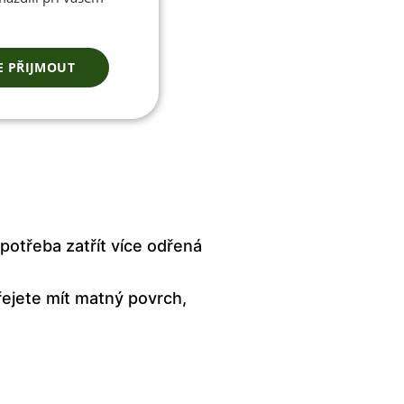
E PŘIJMOUT
ící pěnu
potřeba zatřít více odřená
řejete mít matný povrch,