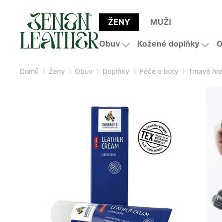
ŽENY
MUŽI
Obuv
Kožené doplňky
O
Domů
Ženy
Obuv
Doplňky
Péče o boty
Tmavě hně