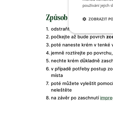
používání jejich s
Způsob použití
ZOBRAZIT P
odstraňte z obuvi hrubé neč
počkejte až bude povrch
zc
poté naneste krém v tenké 
jemně roztírejte po povrchu
nechte krém důkladně zasc
v případě potřeby postup zop
místa
poté můžete vyleštit pomocí 
neleštěte
na závěr po zaschnutí
impre