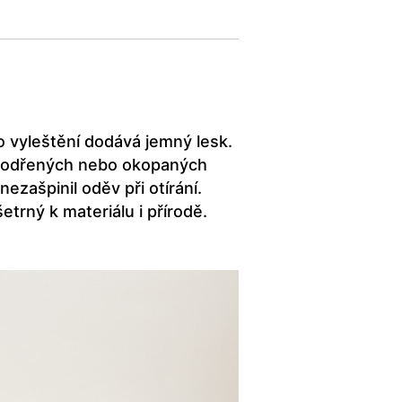
o vyleštění dodává jemný lesk.
ní odřených nebo okopaných
zašpinil oděv při otírání.
rný k materiálu i přírodě.