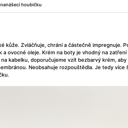
 nanášecí houbičku
é kůže. Zvláčňuje, chrání a částečně impregnuje. P
k a ovocné oleje. Krém na boty je vhodný na zatře
 na kabelku, doporučujeme vzít bezbarvý krém, aby ne
mbránou. Neobsahuje rozpouštědla. Je tedy více šet
čku.