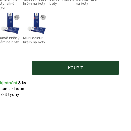
oty (silně
krém na boty
boty
na boty
rycí)
mavě hnědý
Multi colour
rém na boty
krém na boty
KOUPIT
bjednání
3 ks
 není skladem
 2-3 týdny