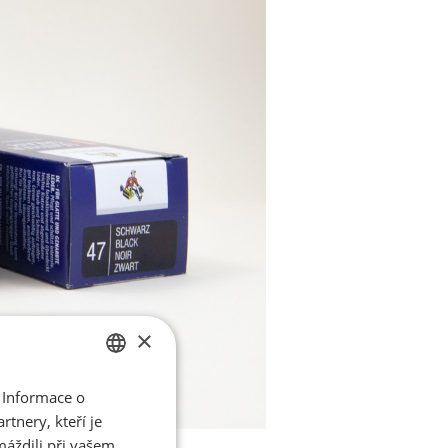
×
 Informace o
CZECH
tnery, kteří je
ENGLISH
máždili při vašem