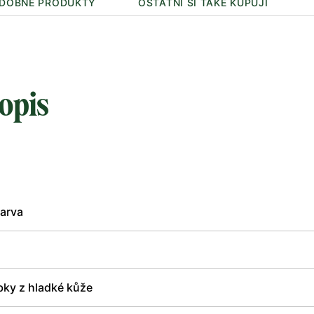
DOBNÉ PRODUKTY
OSTATNÍ SI TAKÉ KUPUJÍ
opis
arva
bky z hladké kůže