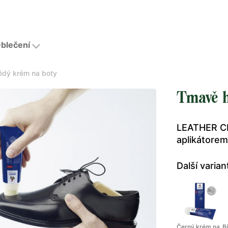
blečení
dý krém na boty
Tmavě h
LEATHER CR
aplikátore
Další varian
Černý krém na
B