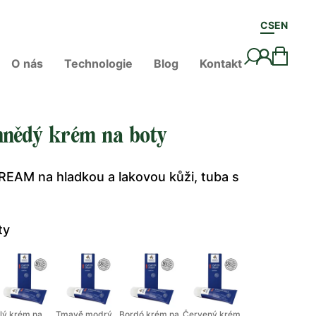
CS
EN
O nás
Technologie
Blog
Kontakt
nědý krém na boty
EAM na hladkou a lakovou kůži, tuba s
m
ty
ílý krém na
Tmavě modrý
Bordó krém na
Červený krém