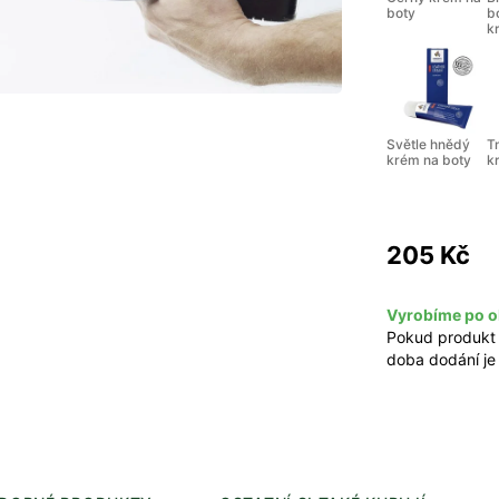
boty
b
k
Světle hnědý
T
krém na boty
k
205 Kč
Vyrobíme po o
Pokud produkt
doba dodání je