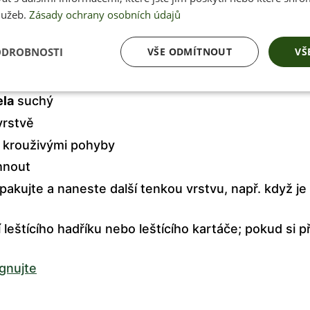
lužeb.
Zásady ochrany osobních údajů
ODROBNOSTI
VŠE ODMÍTNOUT
VŠ
istoty, bláto, písek apod. - doporučujeme využít
čist
ela
suchý
vrstvě
, krouživými pohyby
hnout
akujte a naneste další tenkou vrstvu, např. když je 
leštícího hadříku nebo leštícího kartáče; pokud si p
gnujte