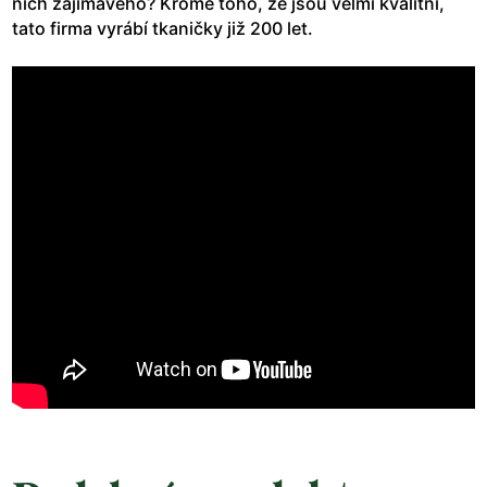
nich zajímavého? Kromě toho, že jsou velmi kvalitní,
tato firma vyrábí tkaničky již 200 let.