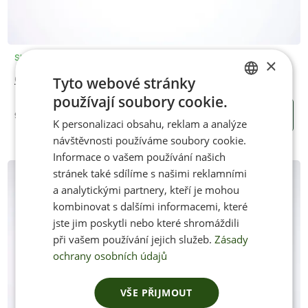
Skladem
×
Gumové pruženky - červená
Tyto webové stránky
používají soubory cookie.
CZECH
95 Kč
KOUPIT
K personalizaci obsahu, reklam a analýze
ENGLISH
návštěvnosti používáme soubory cookie.
Informace o vašem používání našich
stránek také sdílíme s našimi reklamními
a analytickými partnery, kteří je mohou
kombinovat s dalšími informacemi, které
jste jim poskytli nebo které shromáždili
při vašem používání jejich služeb.
Zásady
ochrany osobních údajů
VŠE PŘIJMOUT