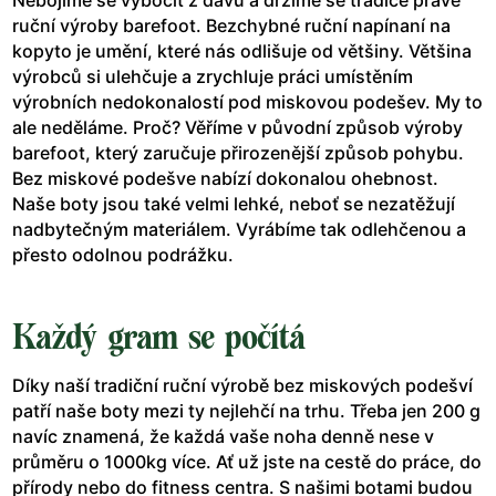
Nebojíme se vybočit z davu a držíme se tradice pravé
ruční výroby barefoot. Bezchybné ruční napínaní na
kopyto je umění, které nás odlišuje od většiny. Většina
výrobců si ulehčuje a zrychluje práci umístěním
výrobních nedokonalostí pod miskovou podešev. My to
ale neděláme. Proč? Věříme v původní způsob výroby
barefoot, který zaručuje přirozenější způsob pohybu.
Bez miskové podešve nabízí dokonalou ohebnost.
Naše boty jsou také velmi lehké, neboť se nezatěžují
nadbytečným materiálem. Vyrábíme tak odlehčenou a
přesto odolnou podrážku.
Každý gram se počítá
Díky naší tradiční ruční výrobě bez miskových podešví
patří naše boty mezi ty nejlehčí na trhu. Třeba jen 200 g
navíc znamená, že každá vaše noha denně nese v
průměru o 1000kg více. Ať už jste na cestě do práce, do
přírody nebo do fitness centra. S našimi botami budou