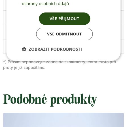
ochrany osobních údajů
46
297
108
Stáhnout
47
305
111
Stáhnout
VŠE PŘIJMOUT
48
313
114
Stáhnout
VŠE ODMÍTNOUT
49
319
119
ZOBRAZIT PODROBNOSTI
*) Prosím nepřidávejte žádné další milimetry, extra místo pro
prsty je již započítáno.
Podobné produkty