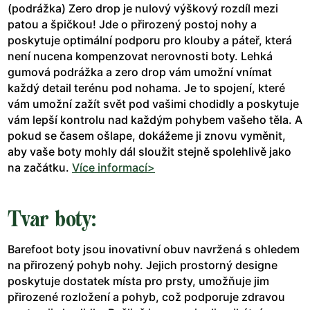
(podrážka) Zero drop je nulový výškový rozdíl mezi
patou a špičkou! Jde o přirozený postoj nohy a
poskytuje optimální podporu pro klouby a páteř, která
není nucena kompenzovat nerovnosti boty. Lehká
gumová podrážka a zero drop vám umožní vnímat
každý detail terénu pod nohama. Je to spojení, které
vám umožní zažít svět pod vašimi chodidly a poskytuje
vám lepší kontrolu nad každým pohybem vašeho těla. A
pokud se časem ošlape, dokážeme ji znovu vyměnit,
aby vaše boty mohly dál sloužit stejně spolehlivě jako
na začátku.
Více informací>
Tvar boty:
Barefoot boty jsou inovativní obuv navržená s ohledem
na přirozený pohyb nohy. Jejich prostorný designe
poskytuje dostatek místa pro prsty, umožňuje jim
přirozené rozložení a pohyb, což podporuje zdravou