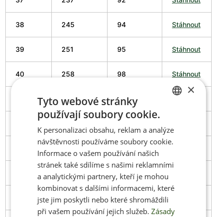
38
245
94
Stáhnout
39
251
95
Stáhnout
40
258
98
Stáhnout
×
Tyto webové stránky
41
266
102
Stáhnout
používají soubory cookie.
CZECH
42
274
102
Stáhnout
K personalizaci obsahu, reklam a analýze
ENGLISH
návštěvnosti používáme soubory cookie.
43
279
103
Stáhnout
Informace o vašem používání našich
stránek také sdílíme s našimi reklamními
44
286
106
Stáhnout
a analytickými partnery, kteří je mohou
kombinovat s dalšími informacemi, které
45
291
106
Stáhnout
jste jim poskytli nebo které shromáždili
při vašem používání jejich služeb.
Zásady