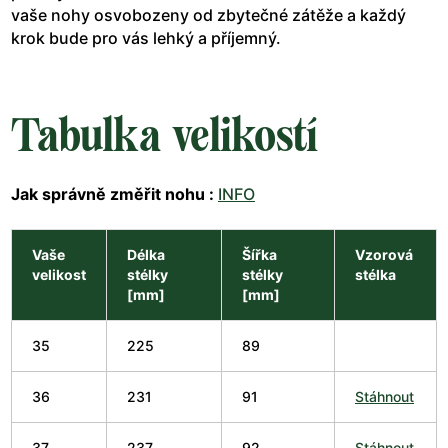
vaše nohy osvobozeny od zbytečné zátěže a každý
krok bude pro vás lehký a příjemný.
Tabulka velikostí
Jak správně změřit nohu :
INFO
Vaše
Délka
Šířka
Vzorová
velikost
stélky
stélky
stélka
[mm]
[mm]
35
225
89
36
231
91
Stáhnout
37
237
92
Stáhnout