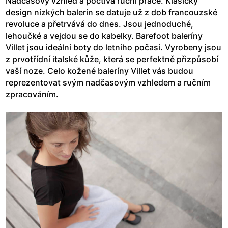
Nadčasový vzhled a poctivá ruční práce. Klasický
design nízkých balerín se datuje už z dob francouzské
revoluce a přetrvává do dnes. Jsou jednoduché,
lehoučké a vejdou se do kabelky. Barefoot baleríny
Villet jsou ideální boty do letního počasí. Vyrobeny jsou
z prvotřídní italské kůže, která se perfektně přizpůsobí
vaší noze. Celo kožené baleríny Villet vás budou
reprezentovat svým nadčasovým vzhledem a ručním
zpracováním.