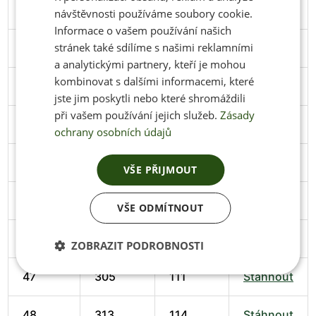
40
258
98
Stáhnout
návštěvnosti používáme soubory cookie.
Informace o vašem používání našich
stránek také sdílíme s našimi reklamními
41
266
102
Stáhnout
a analytickými partnery, kteří je mohou
kombinovat s dalšími informacemi, které
42
274
102
Stáhnout
jste jim poskytli nebo které shromáždili
při vašem používání jejich služeb.
Zásady
43
279
103
Stáhnout
ochrany osobních údajů
44
286
106
Stáhnout
VŠE PŘIJMOUT
45
291
106
Stáhnout
VŠE ODMÍTNOUT
46
297
108
Stáhnout
ZOBRAZIT PODROBNOSTI
47
305
111
Stáhnout
48
313
114
Stáhnout