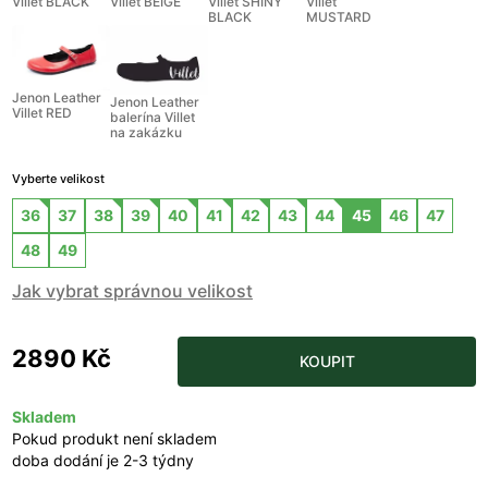
Villet BLACK
Villet BEIGE
Villet SHINY
Villet
BLACK
MUSTARD
Jenon Leather
Jenon Leather
Villet RED
balerína Villet
na zakázku
Vyberte velikost
36
37
38
39
40
41
42
43
44
45
46
47
48
49
Jak vybrat správnou velikost
2890 Kč
KOUPIT
Skladem
Pokud produkt není skladem
doba dodání je 2-3 týdny