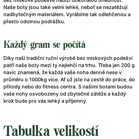
Bez miskové podešve nabízí dokonalou ohebnost.
Naše boty jsou také velmi lehké, neboť se nezatěžují
nadbytečným materiálem. Vyrábíme tak odlehčenou a
přesto odolnou podrážku.
Každý gram se počítá
Díky naší tradiční ruční výrobě bez miskových podešví
patří naše boty mezi ty nejlehčí na trhu. Třeba jen 200 g
navíc znamená, že každá vaše noha denně nese v
průměru o 1000kg více. Ať už jste na cestě do práce, do
přírody nebo do fitness centra. S našimi botami budou
vaše nohy osvobozeny od zbytečné zátěže a každý
krok bude pro vás lehký a příjemný.
Tabulka velikostí