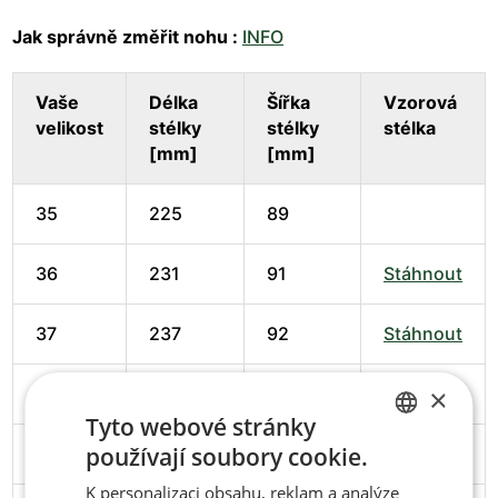
Jak správně změřit nohu :
INFO
Vaše
Délka
Šířka
Vzorová
velikost
stélky
stélky
stélka
[mm]
[mm]
35
225
89
36
231
91
Stáhnout
37
237
92
Stáhnout
×
38
245
94
Stáhnout
Tyto webové stránky
používají soubory cookie.
39
251
95
Stáhnout
CZECH
K personalizaci obsahu, reklam a analýze
ENGLISH