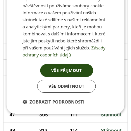
40
258
98
Stáhnout
návštěvnosti používáme soubory cookie.
Informace o vašem používání našich
stránek také sdílíme s našimi reklamními
41
266
102
Stáhnout
a analytickými partnery, kteří je mohou
kombinovat s dalšími informacemi, které
42
274
102
Stáhnout
jste jim poskytli nebo které shromáždili
při vašem používání jejich služeb.
Zásady
43
279
103
Stáhnout
ochrany osobních údajů
44
286
106
Stáhnout
VŠE PŘIJMOUT
45
291
106
Stáhnout
VŠE ODMÍTNOUT
46
297
108
Stáhnout
ZOBRAZIT PODROBNOSTI
47
305
111
Stáhnout
48
313
114
Stáhnout