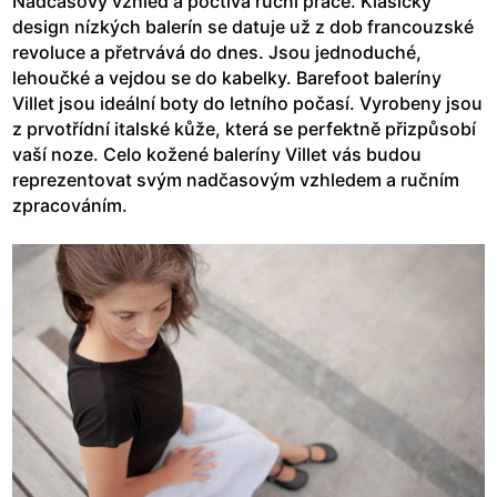
Nadčasový vzhled a poctivá ruční práce. Klasický
design nízkých balerín se datuje už z dob francouzské
revoluce a přetrvává do dnes. Jsou jednoduché,
lehoučké a vejdou se do kabelky. Barefoot baleríny
Villet jsou ideální boty do letního počasí. Vyrobeny jsou
z prvotřídní italské kůže, která se perfektně přizpůsobí
vaší noze. Celo kožené baleríny Villet vás budou
reprezentovat svým nadčasovým vzhledem a ručním
zpracováním.