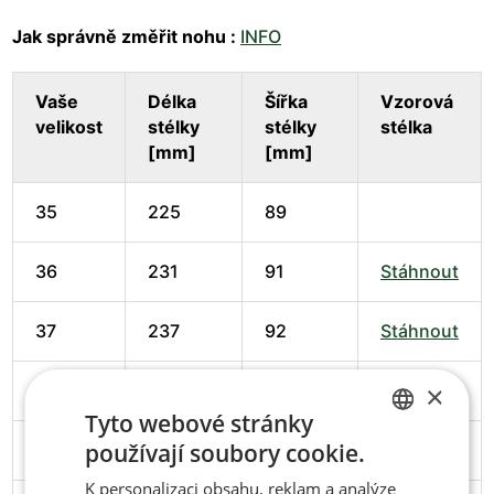
Jak správně změřit nohu :
INFO
Vaše
Délka
Šířka
Vzorová
velikost
stélky
stélky
stélka
[mm]
[mm]
35
225
89
36
231
91
Stáhnout
37
237
92
Stáhnout
×
38
245
94
Stáhnout
Tyto webové stránky
používají soubory cookie.
39
251
95
Stáhnout
CZECH
K personalizaci obsahu, reklam a analýze
ENGLISH