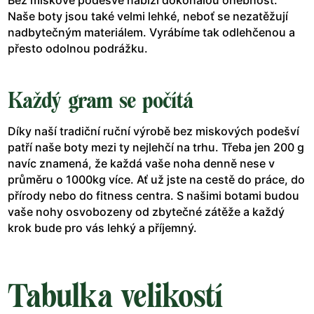
Bez miskové podešve nabízí dokonalou ohebnost.
Naše boty jsou také velmi lehké, neboť se nezatěžují
nadbytečným materiálem. Vyrábíme tak odlehčenou a
přesto odolnou podrážku.
Každý gram se počítá
Díky naší tradiční ruční výrobě bez miskových podešví
patří naše boty mezi ty nejlehčí na trhu. Třeba jen 200 g
navíc znamená, že každá vaše noha denně nese v
průměru o 1000kg více. Ať už jste na cestě do práce, do
přírody nebo do fitness centra. S našimi botami budou
vaše nohy osvobozeny od zbytečné zátěže a každý
krok bude pro vás lehký a příjemný.
Tabulka velikostí