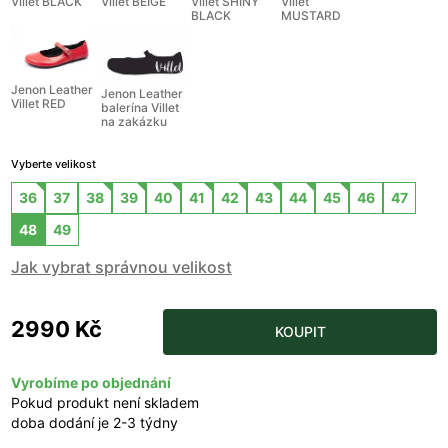
Villet BLACK
Villet BEIGE
Villet SHINY
Villet
BLACK
MUSTARD
Jenon Leather
Jenon Leather
Villet RED
balerína Villet
na zakázku
Vyberte velikost
36
37
38
39
40
41
42
43
44
45
46
47
48
49
Jak vybrat správnou velikost
2990 Kč
KOUPIT
Vyrobíme po objednání
Pokud produkt není skladem
doba dodání je 2-3 týdny