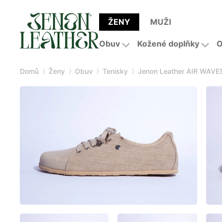
ŽENY
MUŽI
Obuv
Kožené doplňky
O
Domů
Ženy
Obuv
Tenisky
Jenon Leather AIR WAVE