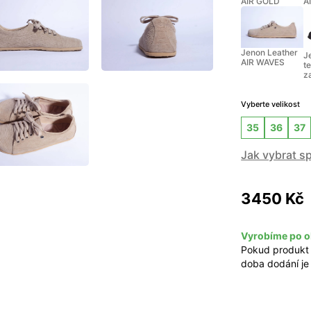
AIR GOLD
A
Jenon Leather
J
AIR WAVES
t
z
Vyberte velikost
35
36
37
Jak vybrat s
3450 Kč
Vyrobíme po o
Pokud produkt
doba dodání je