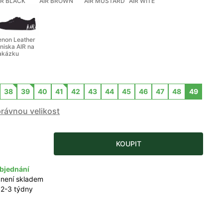
IR BLACK
AIR BROWN
AIR MUSTARD
AIR WITE
enon Leather
eniska AIR na
akázku
38
39
40
41
42
43
44
45
46
47
48
49
právnou velikost
KOUPIT
bjednání
 není skladem
 2-3 týdny