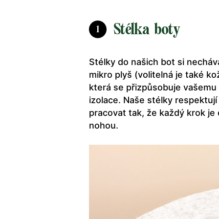
Stélka boty
1
Stélky do našich bot si nechá
mikro plyš (volitelná je také 
která se přizpůsobuje vašemu ch
izolace. Naše stélky respektu
pracovat tak, že každý krok j
nohou.