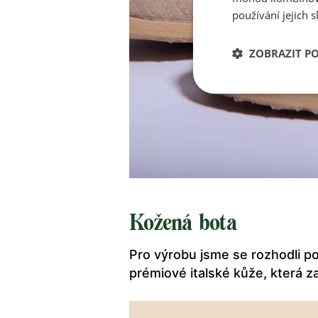
používání jejich s
ZOBRAZIT P
Kožená bota
Pro výrobu jsme se rozhodli po
prémiové italské kůže, která z