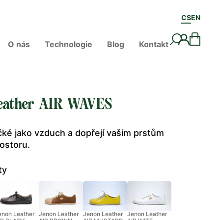
CS
EN
O nás
Technologie
Blog
Kontakt
eather AIR WAVES
ké jako vzduch a dopřejí vašim prstům
ostoru.
ty
enon Leather
Jenon Leather
Jenon Leather
Jenon Leather