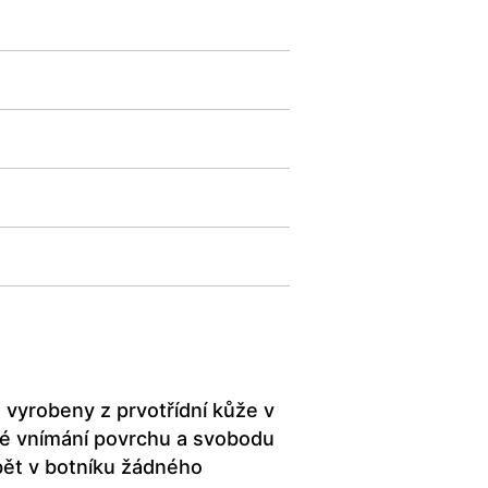
 vyrobeny z prvotřídní kůže v
lé vnímání povrchu a svobodu
bět v botníku žádného