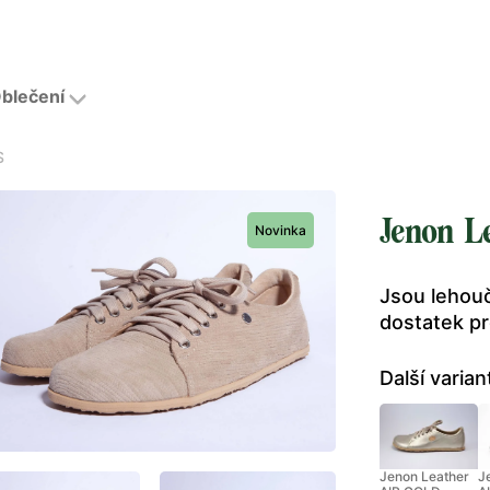
blečení
S
Jenon L
Novinka
Jsou lehouč
dostatek pr
Další varian
Jenon Leather
J