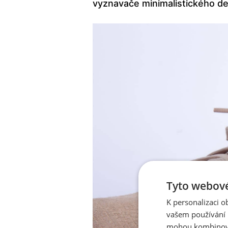
vyznavače minimalistického de
Tyto webové
K personalizaci 
vašem používání n
mohou kombinovat