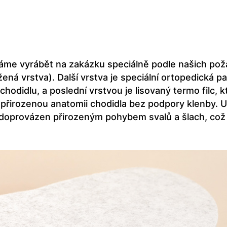
váme vyrábět na zakázku speciálně podle našich poža
kožená vrstva). Další vrstva je speciální ortopedick
odidlu, a poslední vrstvou je lisovaný termo filc, k
jí přirozenou anatomii chodidla bez podpory klenby.
e doprovázen přirozeným pohybem svalů a šlach, co