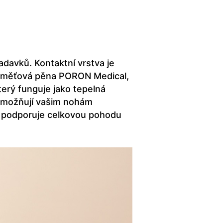
davků. Kontaktní vrstva je
á paměťová pěna PORON Medical,
terý funguje jako tepelná
 Umožňují vašim nohám
ž podporuje celkovou pohodu