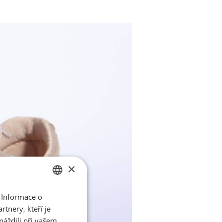
×
 Informace o
CZECH
tnery, kteří je
ENGLISH
máždili při vašem