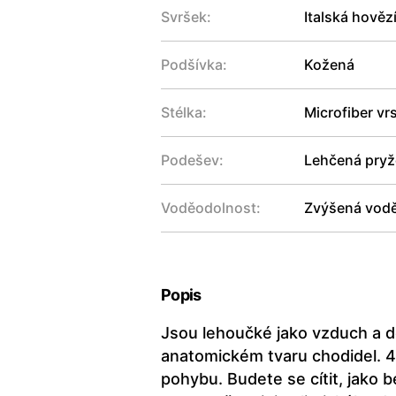
Svršek:
Italská hověz
Podšívka:
Kožená
Stélka:
Microfiber v
Podešev:
Lehčená pryžo
Voděodolnost:
Zvýšená vodě
Popis
Jsou lehoučké jako vzduch a do
anatomickém tvaru chodidel. 
pohybu. Budete se cítit, jako