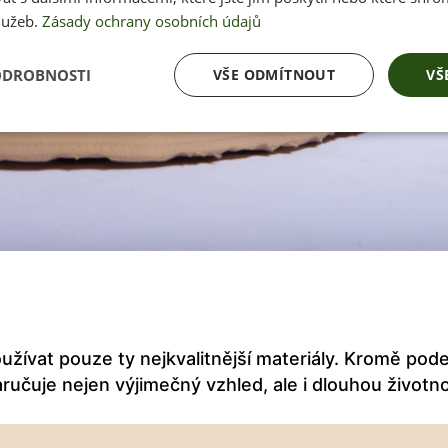
lužeb.
Zásady ochrany osobních údajů
ODROBNOSTI
VŠE ODMÍTNOUT
VŠ
užívat pouze ty nejkvalitnější materiály. Kromě pode
aručuje nejen výjimečný vzhled, ale i dlouhou životn