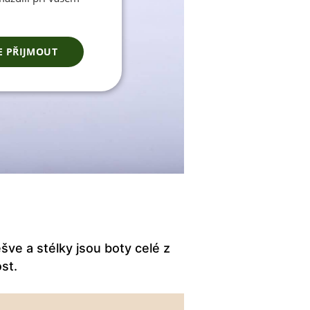
E PŘIJMOUT
šve a stélky jsou boty celé z
ost.