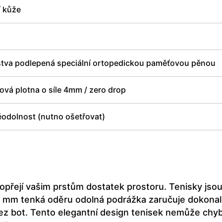
í kůže
rstva podlepená speciální ortopedickou paměťovou pěnou
vá plotna o síle 4mm / zero drop
odolnost (nutno ošetřovat)
přejí vašim prstům dostatek prostoru. Tenisky jsou
4 mm tenká oděru odolná podrážka zaručuje dokona
 bez bot. Tento elegantní design tenisek nemůže chy