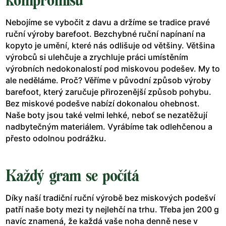
kompromisů
Nebojíme se vybočit z davu a držíme se tradice pravé
ruční výroby barefoot. Bezchybné ruční napínaní na
kopyto je umění, které nás odlišuje od většiny. Většina
výrobců si ulehčuje a zrychluje práci umístěním
výrobních nedokonalostí pod miskovou podešev. My to
ale neděláme. Proč? Věříme v původní způsob výroby
barefoot, který zaručuje přirozenější způsob pohybu.
Bez miskové podešve nabízí dokonalou ohebnost.
Naše boty jsou také velmi lehké, neboť se nezatěžují
nadbytečným materiálem. Vyrábíme tak odlehčenou a
přesto odolnou podrážku.
Každý gram se počítá
Díky naší tradiční ruční výrobě bez miskových podešví
patří naše boty mezi ty nejlehčí na trhu. Třeba jen 200 g
navíc znamená, že každá vaše noha denně nese v