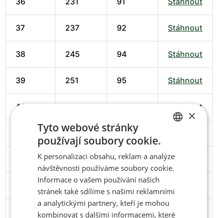
36
231
91
Stáhnout
37
237
92
Stáhnout
38
245
94
Stáhnout
39
251
95
Stáhnout
40
258
98
Stáhnout
×
Tyto webové stránky
41
266
102
Stáhnout
používají soubory cookie.
CZECH
K personalizaci obsahu, reklam a analýze
42
274
102
Stáhnout
ENGLISH
návštěvnosti používáme soubory cookie.
Informace o vašem používání našich
43
279
103
Stáhnout
stránek také sdílíme s našimi reklamními
a analytickými partnery, kteří je mohou
44
286
106
Stáhnout
kombinovat s dalšími informacemi, které