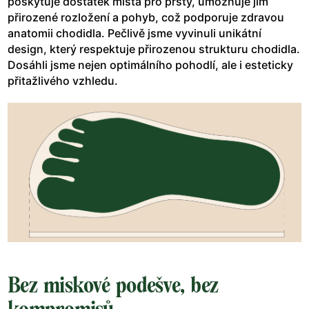
poskytuje dostatek místa pro prsty, umožňuje jim
přirozené rozložení a pohyb, což podporuje zdravou
anatomii chodidla. Pečlivě jsme vyvinuli unikátní
design, který respektuje přirozenou strukturu chodidla.
Dosáhli jsme nejen optimálního pohodlí, ale i esteticky
přitažlivého vzhledu.
Bez miskové podešve, bez