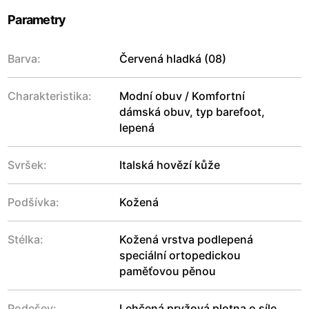
Parametry
Barva:
Červená hladká (08)
Charakteristika:
Modní obuv / Komfortní
dámská obuv, typ barefoot,
lepená
Svršek:
Italská hovězí kůže
Podšívka:
Kožená
Stélka:
Kožená vrstva podlepená
speciální ortopedickou
paměťovou pěnou
Podešev:
Lehčená pryžová plotna o síle