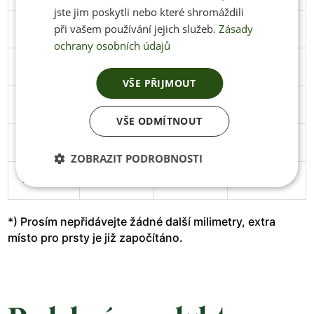
jste jim poskytli nebo které shromáždili
při vašem používání jejich služeb.
Zásady
45
291
106
Stáhnout
ochrany osobních údajů
46
297
108
Stáhnout
VŠE PŘIJMOUT
47
305
111
Stáhnout
VŠE ODMÍTNOUT
48
313
114
Stáhnout
ZOBRAZIT PODROBNOSTI
49
319
119
*) Prosím nepřidávejte žádné další milimetry, extra
místo pro prsty je již započítáno.