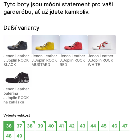
Tyto boty jsou módní statement pro vaši
garderóbu, ať už jdete kamkoliv.
Další varianty
Jenon Leather
Jenon Leather
Jenon Leather
Jenon Leather
J.Joplin ROCK
J.Joplin ROCK
J.Joplin ROCK
J.Joplin ROCK
BLACK
MUSTARD
RED
WHITE
Jenon Leather
balerína
J.Joplin ROCK
na zakázku
Vyberte velikost
36
37
38
39
40
41
42
43
44
45
46
47
48
49