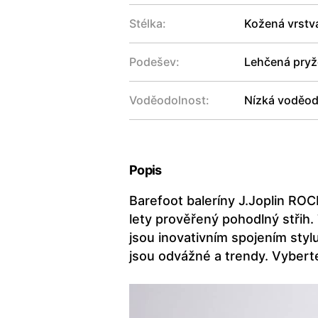
Stélka:
Kožená vrstv
Podešev:
Lehčená pryžo
Voděodolnost:
Nízká voděod
Popis
Barefoot baleríny J.Joplin ROC
lety prověřený pohodlný střih.
jsou inovativním spojením stylu
jsou odvážné a trendy. Vyberte