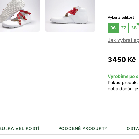
Vyberte velikost
36
37
38
Jak vybrat s
3450 Kč
Vyrobíme po o
Pokud produkt
doba dodání je
BULKA VELIKOSTÍ
PODOBNÉ PRODUKTY
OSTA