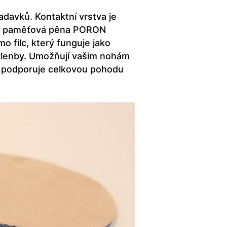
davků. Kontaktní vrstva je
dická paměťová pěna PORON
o filc, který funguje jako
 klenby. Umožňují vašim nohám
ž podporuje celkovou pohodu