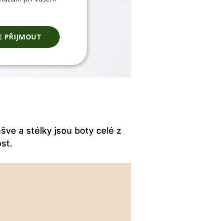
E PŘIJMOUT
šve a stélky jsou boty celé z
ost.