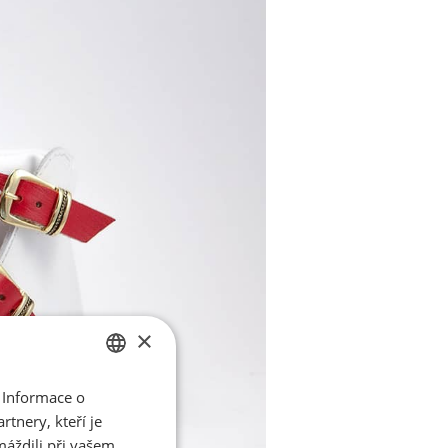
×
 Informace o
CZECH
tnery, kteří je
ENGLISH
máždili při vašem