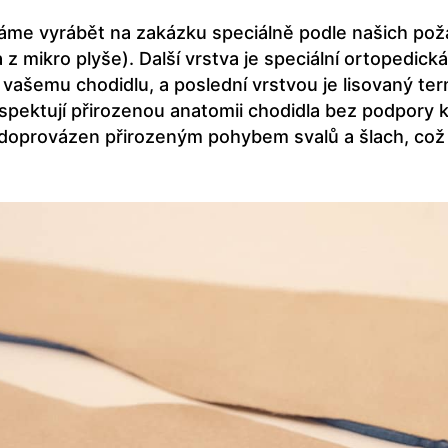
váme vyrábět na zakázku speciálně podle našich poža
va z mikro plyše). Další vrstva je speciální ortope
vašemu chodidlu, a poslední vrstvou je lisovaný term
respektují přirozenou anatomii chodidla bez podpory
e doprovázen přirozeným pohybem svalů a šlach, co