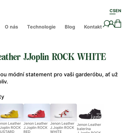
CS
EN
O nás
Technologie
Blog
Kontakt
eather J.Joplin ROCK WHITE
sou módní statement pro vaši garderóbu, ať už
liv.
ty
enon Leather
Jenon Leather
Jenon Leather
Jenon Leather
.Joplin ROCK
J.Joplin ROCK
J.Joplin ROCK
balerína
USTARD
RED
WHITE
J.Joplin ROCK