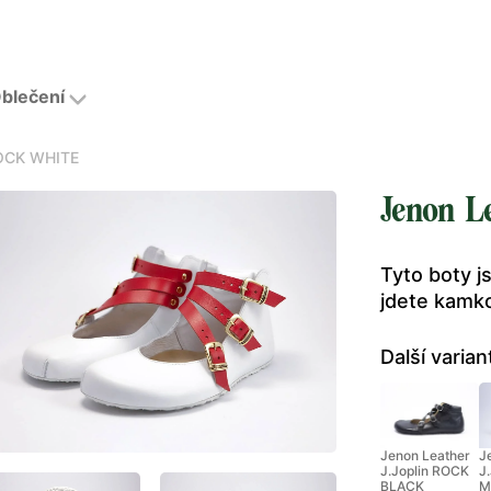
blečení
ROCK WHITE
Jenon L
Tyto boty j
jdete kamko
Další varian
Jenon Leather
J
J.Joplin ROCK
J
BLACK
M