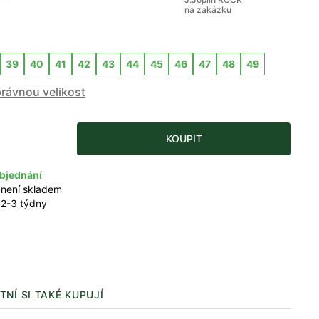
na zakázku
39
40
41
42
43
44
45
46
47
48
49
právnou velikost
KOUPIT
bjednání
 není skladem
 2-3 týdny
TNÍ SI TAKÉ KUPUJÍ