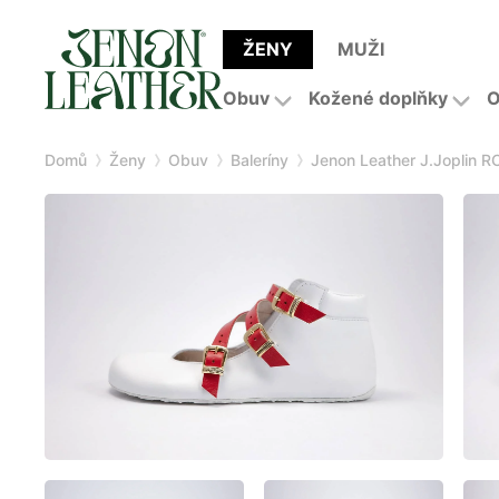
ŽENY
MUŽI
Obuv
Kožené doplňky
O
Domů
Ženy
Obuv
Baleríny
Jenon Leather J.Joplin 