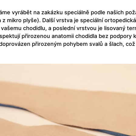
váme vyrábět na zakázku speciálně podle našich poža
va z mikro plyše). Další vrstva je speciální ortope
vašemu chodidlu, a poslední vrstvou je lisovaný term
respektují přirozenou anatomii chodidla bez podpory
e doprovázen přirozeným pohybem svalů a šlach, co