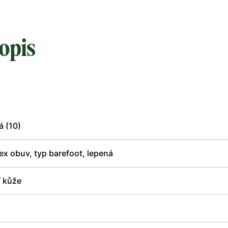
opis
á (10)
x obuv, typ barefoot, lepená
í kůže