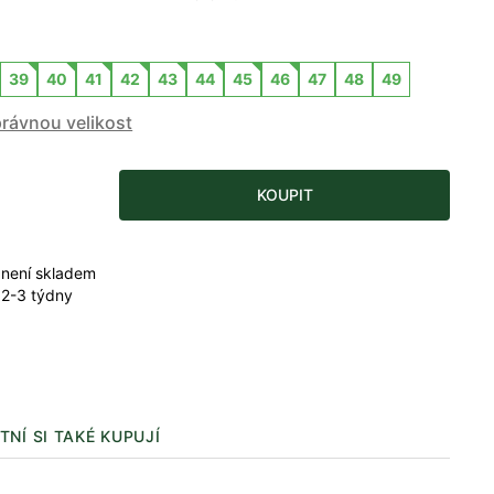
39
40
41
42
43
44
45
46
47
48
49
právnou velikost
KOUPIT
 není skladem
 2-3 týdny
TNÍ SI TAKÉ KUPUJÍ