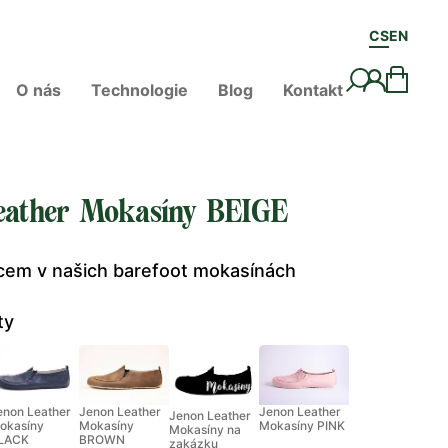
CS
EN
O nás
Technologie
Blog
Kontakt
eather Mokasíny BEIGE
vcem v našich barefoot mokasínách
ty
enon Leather
Jenon Leather
Jenon Leather
Jenon Leather
okasíny
Mokasíny
Mokasíny PINK
Mokasíny na
LACK
BROWN
zakázku