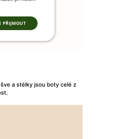
E PŘIJMOUT
šve a stélky jsou boty celé z
ost.