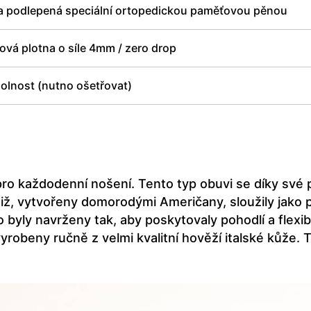
a podlepená speciální ortopedickou paměťovou pěnou
vá plotna o síle 4mm / zero drop
olnost (nutno ošetřovat)
pro každodenní nošení. Tento typ obuvi se díky své 
otiž, vytvořeny domorodými Američany, sloužily jako
 byly navrženy tak, aby poskytovaly pohodlí a flexibil
robeny ručně z velmi kvalitní hověží italské kůže. T