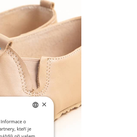
×
 Informace o
CZECH
tnery, kteří je
ENGLISH
máždili při vašem