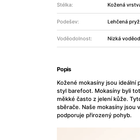
Stélka:
Kožená vrstv
Podešev:
Lehčená pryžo
Voděodolnost:
Nizká voděod
Popis
Kožené mokasíny jsou ideální 
styl barefoot. Mokasíny byli t
měkké často z jelení kůže. Tyto
sběrače. Naše mokasíny jsou vy
podporuje přirozený pohyb.