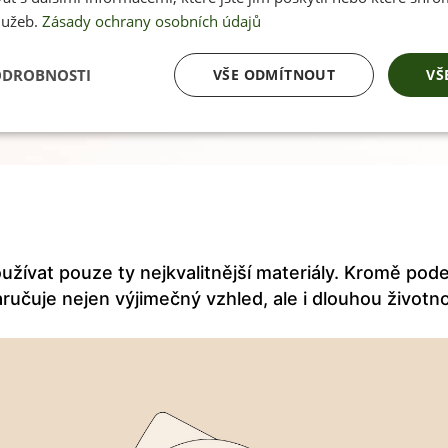
lužeb.
Zásady ochrany osobních údajů
ODROBNOSTI
VŠE ODMÍTNOUT
VŠ
užívat pouze ty nejkvalitnější materiály. Kromě pode
aručuje nejen výjimečný vzhled, ale i dlouhou životn