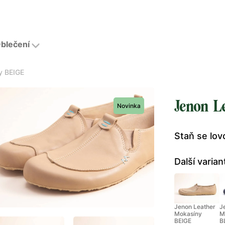
blečení
y BEIGE
Jenon L
Novinka
Staň se lo
Další varian
Jenon Leather
J
Mokasíny
M
BEIGE
B