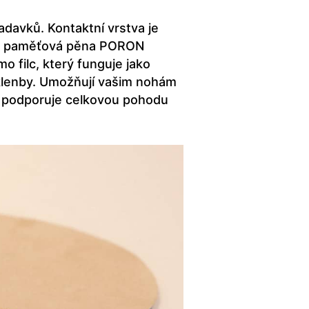
davků. Kontaktní vrstva je
dická paměťová pěna PORON
o filc, který funguje jako
 klenby. Umožňují vašim nohám
ž podporuje celkovou pohodu