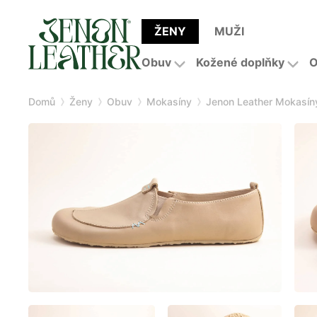
ŽENY
MUŽI
Obuv
Kožené doplňky
O
Domů
Ženy
Obuv
Mokasíny
Jenon Leather Mokasín