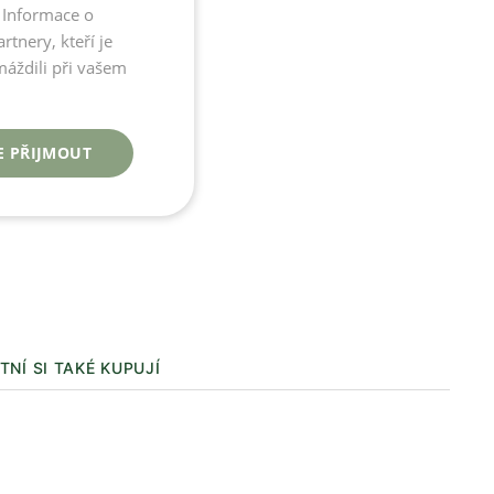
 Informace o
CZECH
tnery, kteří je
ENGLISH
máždili při vašem
39
40
41
42
43
44
45
46
47
48
49
právnou velikost
E PŘIJMOUT
KOUPIT
 není skladem
 2-3 týdny
TNÍ SI TAKÉ KUPUJÍ