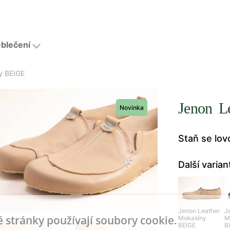
blečení
y BEIGE
Jenon L
Novinka
Staň se lo
Další varian
Jenon Leather
J
 stránky používají soubory cookie.
Mokasíny
M
BEIGE
B