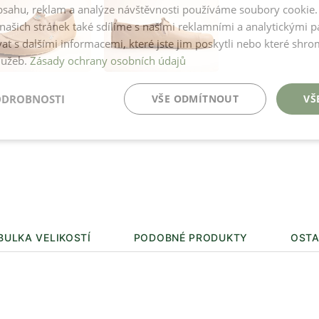
obsahu, reklam a analýze návštěvnosti používáme soubory cookie.
ašich stránek také sdílíme s našimi reklamními a analytickými par
Vyberte velikost
 s dalšími informacemi, které jste jim poskytli nebo které shro
36
37
38
lužeb.
Zásady ochrany osobních údajů
Jak vybrat s
ODROBNOSTI
VŠE ODMÍTNOUT
VŠ
3350 Kč
Skladem
Pokud produkt
doba dodání je
BULKA VELIKOSTÍ
PODOBNÉ PRODUKTY
OSTA