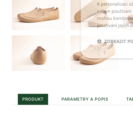
K personalizaci 
vašem používání n
mohou kombinovat
používání jejich s
ZOBRAZIT P
PRODUKT
PARAMETRY A POPIS
TA