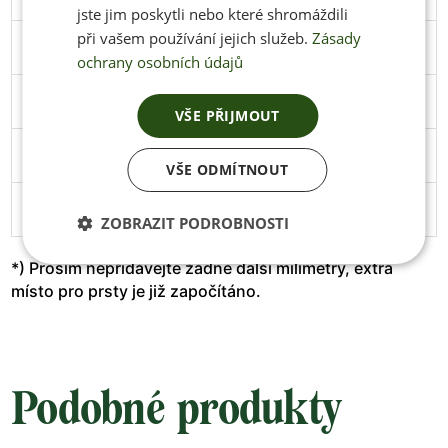
jste jim poskytli nebo které shromáždili
při vašem používání jejich služeb.
Zásady
46
297
108
Stáhnout
ochrany osobních údajů
47
305
111
Stáhnout
VŠE PŘIJMOUT
48
313
114
Stáhnout
VŠE ODMÍTNOUT
49
319
119
ZOBRAZIT PODROBNOSTI
*) Prosím nepřidávejte žádné další milimetry, extra
místo pro prsty je již započítáno.
Podobné produkty