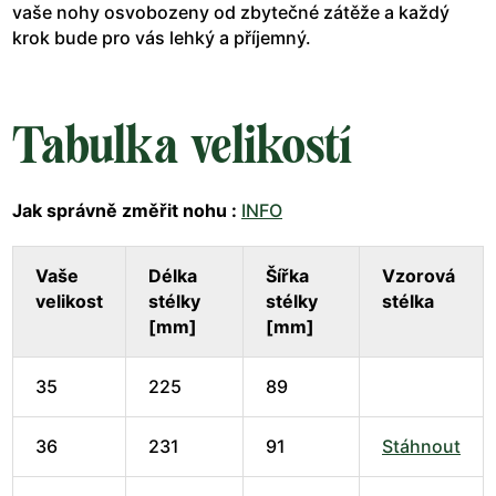
vaše nohy osvobozeny od zbytečné zátěže a každý
krok bude pro vás lehký a příjemný.
Tabulka velikostí
Jak správně změřit nohu :
INFO
Vaše
Délka
Šířka
Vzorová
velikost
stélky
stélky
stélka
[mm]
[mm]
35
225
89
36
231
91
Stáhnout