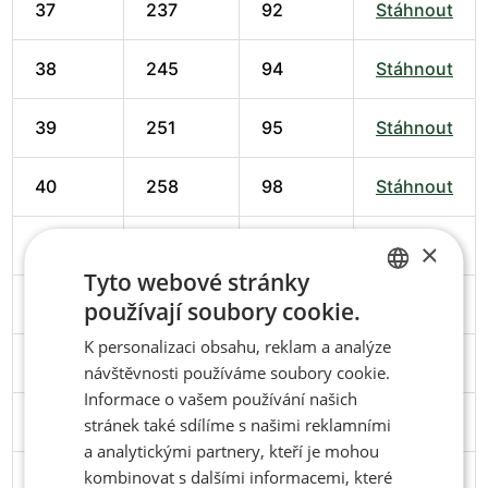
37
237
92
Stáhnout
38
245
94
Stáhnout
39
251
95
Stáhnout
40
258
98
Stáhnout
41
266
102
Stáhnout
×
Tyto webové stránky
42
274
102
Stáhnout
používají soubory cookie.
CZECH
K personalizaci obsahu, reklam a analýze
ENGLISH
43
279
103
Stáhnout
návštěvnosti používáme soubory cookie.
Informace o vašem používání našich
44
286
106
Stáhnout
stránek také sdílíme s našimi reklamními
a analytickými partnery, kteří je mohou
kombinovat s dalšími informacemi, které
45
291
106
Stáhnout