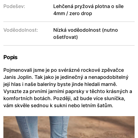
Podešev:
Lehčená pryžová plotna o síle
4mm / zero drop
Voděodolnost:
Nízká voděodolnost (nutno
ošetřovat)
Popis
Pojmenovali jsme je po svérázné rockové zpěvačce
Janis Joplin. Tak jako je jedinečný a nenapodobitelný
její hlas i naše baleríny byste jinde hledali marně.
Vyrazte za prvními jarními paprsky v těchto krásných a
komfortních botách. Později, až bude více sluníčka,
vám skvěle sednou k sukni nebo letním šatům.