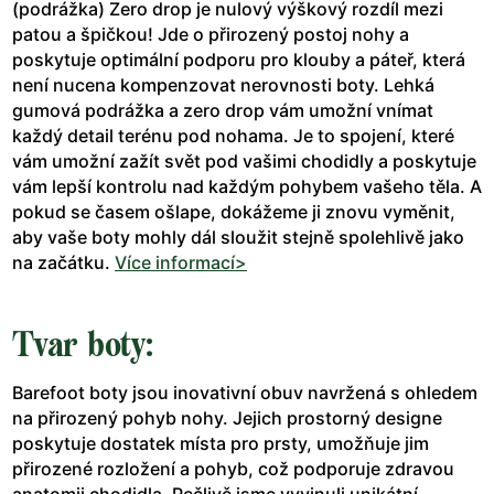
(podrážka) Zero drop je nulový výškový rozdíl mezi
patou a špičkou! Jde o přirozený postoj nohy a
poskytuje optimální podporu pro klouby a páteř, která
není nucena kompenzovat nerovnosti boty. Lehká
gumová podrážka a zero drop vám umožní vnímat
každý detail terénu pod nohama. Je to spojení, které
vám umožní zažít svět pod vašimi chodidly a poskytuje
vám lepší kontrolu nad každým pohybem vašeho těla. A
pokud se časem ošlape, dokážeme ji znovu vyměnit,
aby vaše boty mohly dál sloužit stejně spolehlivě jako
na začátku.
Více informací>
Tvar boty:
Barefoot boty jsou inovativní obuv navržená s ohledem
na přirozený pohyb nohy. Jejich prostorný designe
poskytuje dostatek místa pro prsty, umožňuje jim
přirozené rozložení a pohyb, což podporuje zdravou
anatomii chodidla. Pečlivě jsme vyvinuli unikátní