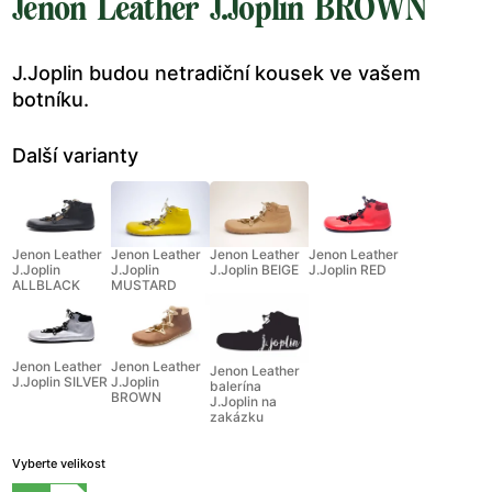
Jenon Leather J.Joplin BROWN
J.Joplin budou netradiční kousek ve vašem
botníku.
Další varianty
Jenon Leather
Jenon Leather
Jenon Leather
Jenon Leather
J.Joplin
J.Joplin
J.Joplin BEIGE
J.Joplin RED
ALLBLACK
MUSTARD
Jenon Leather
Jenon Leather
Jenon Leather
J.Joplin SILVER
J.Joplin
balerína
BROWN
J.Joplin na
zakázku
Vyberte velikost