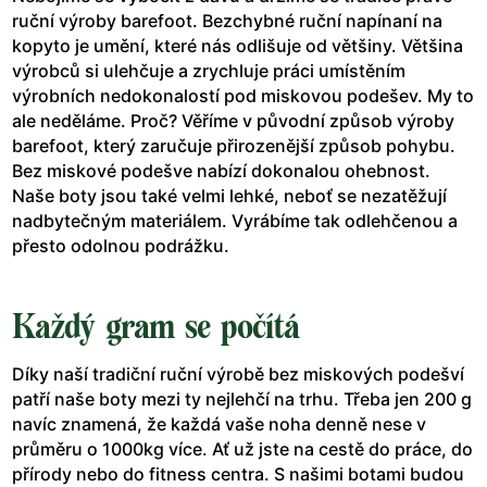
ruční výroby barefoot. Bezchybné ruční napínaní na
kopyto je umění, které nás odlišuje od většiny. Většina
výrobců si ulehčuje a zrychluje práci umístěním
výrobních nedokonalostí pod miskovou podešev. My to
ale neděláme. Proč? Věříme v původní způsob výroby
barefoot, který zaručuje přirozenější způsob pohybu.
Bez miskové podešve nabízí dokonalou ohebnost.
Naše boty jsou také velmi lehké, neboť se nezatěžují
nadbytečným materiálem. Vyrábíme tak odlehčenou a
přesto odolnou podrážku.
Každý gram se počítá
Díky naší tradiční ruční výrobě bez miskových podešví
patří naše boty mezi ty nejlehčí na trhu. Třeba jen 200 g
navíc znamená, že každá vaše noha denně nese v
průměru o 1000kg více. Ať už jste na cestě do práce, do
přírody nebo do fitness centra. S našimi botami budou