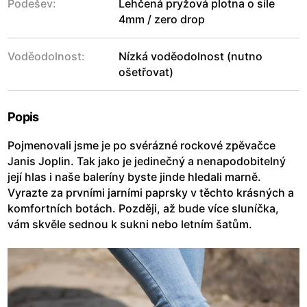
Podešev:
Lehčená pryžová plotna o síle
4mm / zero drop
Voděodolnost:
Nízká voděodolnost (nutno
ošetřovat)
Popis
Pojmenovali jsme je po svérázné rockové zpěvačce
Janis Joplin. Tak jako je jedinečný a nenapodobitelný
její hlas i naše baleríny byste jinde hledali marně.
Vyrazte za prvními jarními paprsky v těchto krásných a
komfortních botách. Později, až bude více sluníčka,
vám skvěle sednou k sukni nebo letním šatům.