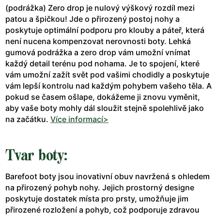
(podrážka) Zero drop je nulový výškový rozdíl mezi
patou a špičkou! Jde o přirozený postoj nohy a
poskytuje optimální podporu pro klouby a páteř, která
není nucena kompenzovat nerovnosti boty. Lehká
gumová podrážka a zero drop vám umožní vnímat
každý detail terénu pod nohama. Je to spojení, které
vám umožní zažít svět pod vašimi chodidly a poskytuje
vám lepší kontrolu nad každým pohybem vašeho těla. A
pokud se časem ošlape, dokážeme ji znovu vyměnit,
aby vaše boty mohly dál sloužit stejně spolehlivě jako
na začátku.
Více informací>
Tvar boty:
Barefoot boty jsou inovativní obuv navržená s ohledem
na přirozený pohyb nohy. Jejich prostorný designe
poskytuje dostatek místa pro prsty, umožňuje jim
přirozené rozložení a pohyb, což podporuje zdravou