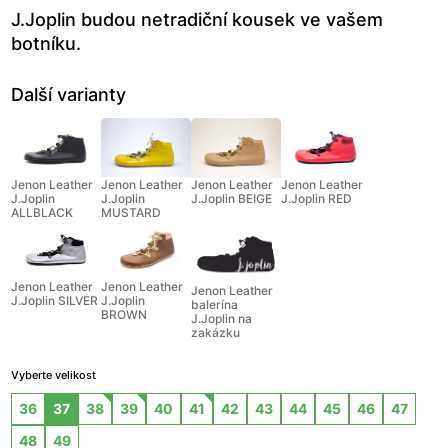
J.Joplin budou netradiční kousek ve vašem
botníku.
Další varianty
Jenon Leather
Jenon Leather
Jenon Leather
Jenon Leather
J.Joplin
J.Joplin
J.Joplin BEIGE
J.Joplin RED
ALLBLACK
MUSTARD
Jenon Leather
Jenon Leather
Jenon Leather
J.Joplin SILVER
J.Joplin
balerína
BROWN
J.Joplin na
zakázku
Vyberte velikost
36
37
38
39
40
41
42
43
44
45
46
47
48
49