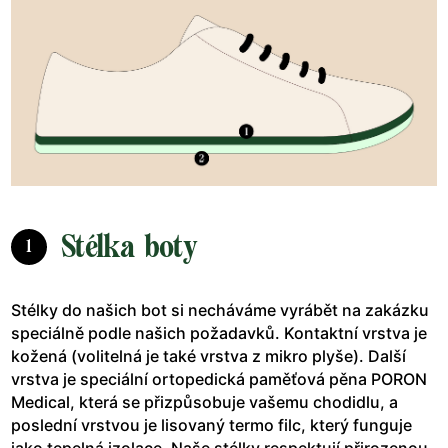
Stélka boty
1
Stélky do našich bot si necháváme vyrábět na zakázku
speciálně podle našich požadavků. Kontaktní vrstva je
kožená (volitelná je také vrstva z mikro plyše). Další
vrstva je speciální ortopedická paměťová pěna PORON
Medical, která se přizpůsobuje vašemu chodidlu, a
poslední vrstvou je lisovaný termo filc, který funguje
jako tepelná izolace. Naše stélky respektují přirozenou