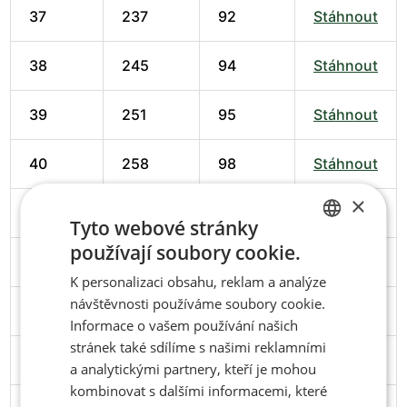
37
237
92
Stáhnout
38
245
94
Stáhnout
39
251
95
Stáhnout
40
258
98
Stáhnout
×
41
266
102
Stáhnout
Tyto webové stránky
používají soubory cookie.
CZECH
42
274
102
Stáhnout
K personalizaci obsahu, reklam a analýze
ENGLISH
návštěvnosti používáme soubory cookie.
43
279
103
Stáhnout
Informace o vašem používání našich
stránek také sdílíme s našimi reklamními
44
286
106
Stáhnout
a analytickými partnery, kteří je mohou
kombinovat s dalšími informacemi, které