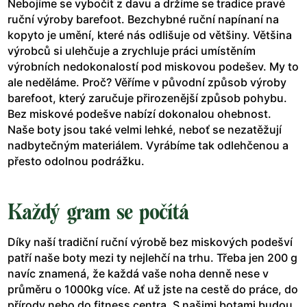
Nebojíme se vybočit z davu a držíme se tradice pravé
ruční výroby barefoot. Bezchybné ruční napínaní na
kopyto je umění, které nás odlišuje od většiny. Většina
výrobců si ulehčuje a zrychluje práci umístěním
výrobních nedokonalostí pod miskovou podešev. My to
ale neděláme. Proč? Věříme v původní způsob výroby
barefoot, který zaručuje přirozenější způsob pohybu.
Bez miskové podešve nabízí dokonalou ohebnost.
Naše boty jsou také velmi lehké, neboť se nezatěžují
nadbytečným materiálem. Vyrábíme tak odlehčenou a
přesto odolnou podrážku.
Každý gram se počítá
Díky naší tradiční ruční výrobě bez miskových podešví
patří naše boty mezi ty nejlehčí na trhu. Třeba jen 200 g
navíc znamená, že každá vaše noha denně nese v
průměru o 1000kg více. Ať už jste na cestě do práce, do
přírody nebo do fitness centra. S našimi botami budou