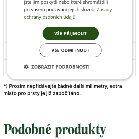
45
291
106
Stáhnout
jste jim poskytli nebo které shromáždili
při vašem používání jejich služeb.
Zásady
ochrany osobních údajů
46
297
108
Stáhnout
VŠE PŘIJMOUT
47
305
111
Stáhnout
VŠE ODMÍTNOUT
48
313
114
Stáhnout
ZOBRAZIT PODROBNOSTI
49
319
119
*) Prosím nepřidávejte žádné další milimetry, extra
místo pro prsty je již započítáno.
Podobné produkty