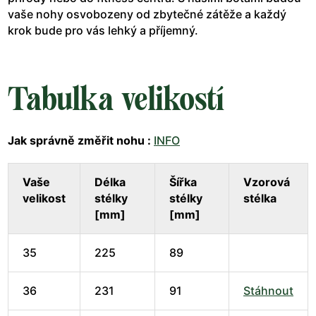
vaše nohy osvobozeny od zbytečné zátěže a každý
krok bude pro vás lehký a příjemný.
Tabulka velikostí
Jak správně změřit nohu :
INFO
Vaše
Délka
Šířka
Vzorová
velikost
stélky
stélky
stélka
[mm]
[mm]
35
225
89
36
231
91
Stáhnout