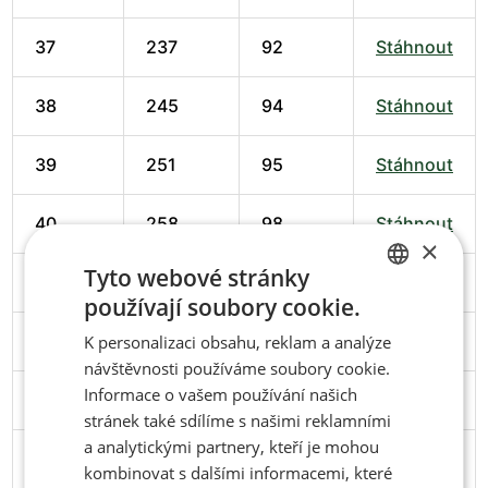
37
237
92
Stáhnout
38
245
94
Stáhnout
39
251
95
Stáhnout
40
258
98
Stáhnout
×
Tyto webové stránky
41
266
102
Stáhnout
používají soubory cookie.
CZECH
42
274
102
Stáhnout
K personalizaci obsahu, reklam a analýze
ENGLISH
návštěvnosti používáme soubory cookie.
Informace o vašem používání našich
43
279
103
Stáhnout
stránek také sdílíme s našimi reklamními
a analytickými partnery, kteří je mohou
44
286
106
Stáhnout
kombinovat s dalšími informacemi, které