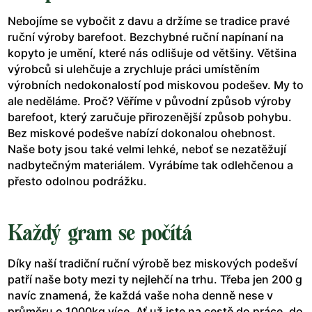
Nebojíme se vybočit z davu a držíme se tradice pravé
ruční výroby barefoot. Bezchybné ruční napínaní na
kopyto je umění, které nás odlišuje od většiny. Většina
výrobců si ulehčuje a zrychluje práci umístěním
výrobních nedokonalostí pod miskovou podešev. My to
ale neděláme. Proč? Věříme v původní způsob výroby
barefoot, který zaručuje přirozenější způsob pohybu.
Bez miskové podešve nabízí dokonalou ohebnost.
Naše boty jsou také velmi lehké, neboť se nezatěžují
nadbytečným materiálem. Vyrábíme tak odlehčenou a
přesto odolnou podrážku.
Každý gram se počítá
Díky naší tradiční ruční výrobě bez miskových podešví
patří naše boty mezi ty nejlehčí na trhu. Třeba jen 200 g
navíc znamená, že každá vaše noha denně nese v
průměru o 1000kg více. Ať už jste na cestě do práce, do