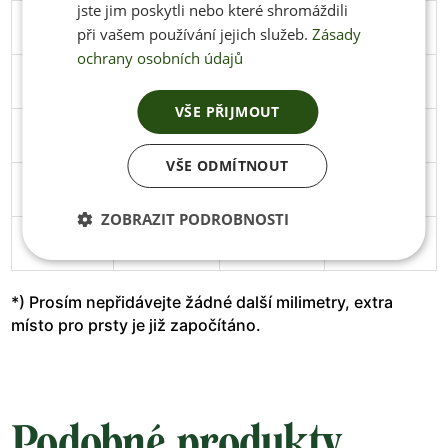
jste jim poskytli nebo které shromáždili
45
291
106
Stáhnout
při vašem používání jejich služeb.
Zásady
ochrany osobních údajů
46
297
108
Stáhnout
VŠE PŘIJMOUT
47
305
111
Stáhnout
VŠE ODMÍTNOUT
48
313
114
Stáhnout
ZOBRAZIT PODROBNOSTI
49
319
119
*) Prosím nepřidávejte žádné další milimetry, extra
místo pro prsty je již započítáno.
Podobné produkty