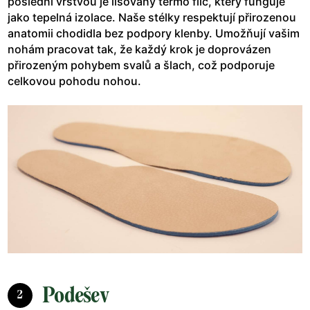
poslední vrstvou je lisovaný termo filc, který funguje
jako tepelná izolace. Naše stélky respektují přirozenou
anatomii chodidla bez podpory klenby. Umožňují vašim
nohám pracovat tak, že každý krok je doprovázen
přirozeným pohybem svalů a šlach, což podporuje
celkovou pohodu nohou.
Podešev
2