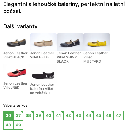
Elegantní a lehoučké baleríny, perfektní na letní
počasí.
Další varianty
Jenon Leather
Jenon Leather
Jenon Leather
Jenon Leather
Villet BLACK
Villet BEIGE
Villet SHINY
Villet
BLACK
MUSTARD
Jenon Leather
Jenon Leather
Villet RED
balerína Villet
na zakázku
Vyberte velikost
36
37
38
39
40
41
42
43
44
45
46
47
48
49