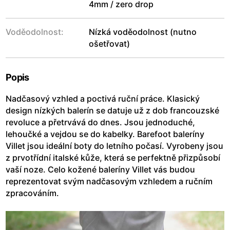
4mm / zero drop
Voděodolnost:
Nízká voděodolnost (nutno
ošetřovat)
Popis
Nadčasový vzhled a poctivá ruční práce. Klasický
design nízkých balerín se datuje už z dob francouzské
revoluce a přetrvává do dnes. Jsou jednoduché,
lehoučké a vejdou se do kabelky. Barefoot baleríny
Villet jsou ideální boty do letního počasí. Vyrobeny jsou
z prvotřídní italské kůže, která se perfektně přizpůsobí
vaší noze. Celo kožené baleríny Villet vás budou
reprezentovat svým nadčasovým vzhledem a ručním
zpracováním.