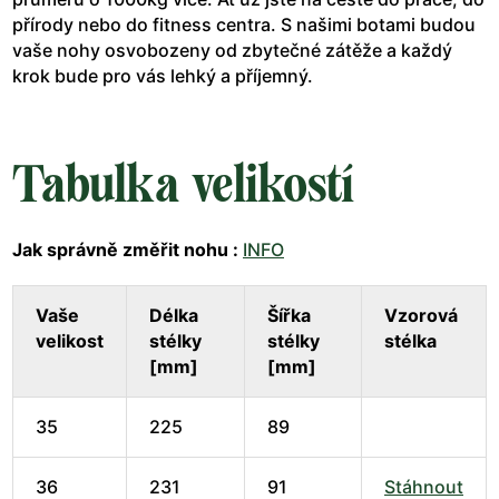
přírody nebo do fitness centra. S našimi botami budou
vaše nohy osvobozeny od zbytečné zátěže a každý
krok bude pro vás lehký a příjemný.
Tabulka velikostí
Jak správně změřit nohu :
INFO
Vaše
Délka
Šířka
Vzorová
velikost
stélky
stélky
stélka
[mm]
[mm]
35
225
89
36
231
91
Stáhnout