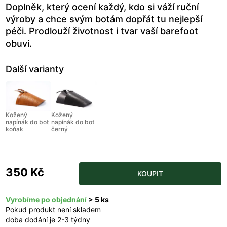
Doplněk, který ocení každý, kdo si váží ruční
výroby a chce svým botám dopřát tu nejlepší
péči. Prodlouží životnost i tvar vaší barefoot
obuvi.
Další varianty
Kožený
Kožený
napínák do bot
napínák do bot
koňak
černý
350 Kč
KOUPIT
Vyrobíme po objednání
> 5 ks
Pokud produkt není skladem
doba dodání je 2-3 týdny