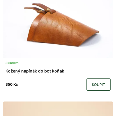
Skladem
Kožený napínák do bot koňak
350 Kč
KOUPIT