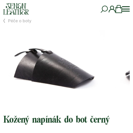
Péče o boty
Kožený napínák do bot černý