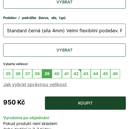
VYBRAT
Podešev / podrážka (barva, síla, typ)
VYBRAT
Vyberte velikost
35
36
37
38
39
40
41
42
43
44
45
46
Jak vybrat správnou velikost
950 Kč
KOUPIT
Vyrobíme po objednání
Pokud produkt není skladem