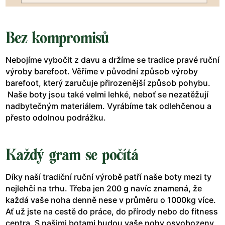
Bez kompromisů
Nebojíme vybočit z davu a držíme se tradice pravé ruční
výroby barefoot. Věříme v původní způsob výroby
barefoot, který zaručuje přirozenější způsob pohybu.
Naše boty jsou také velmi lehké, neboť se nezatěžují
nadbytečným materiálem. Vyrábíme tak odlehčenou a
přesto odolnou podrážku.
Každý gram se počítá
Díky naší tradiční ruční výrobě patří naše boty mezi ty
nejlehčí na trhu. Třeba jen 200 g navíc znamená, že
každá vaše noha denně nese v průměru o 1000kg více.
Ať už jste na cestě do práce, do přírody nebo do fitness
centra. S našimi botami budou vaše nohy osvobozeny