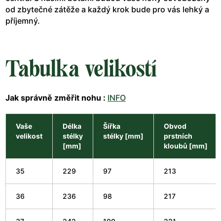
od zbytečné zátěže a každý krok bude pro vás lehký a
příjemný.
Tabulka velikostí
Jak správně změřit nohu :
INFO
Vaše
Délka
Šířka
Obvod
velikost
stélky
stélky [mm]
prstních
[mm]
kloubů [mm]
35
229
97
213
36
236
98
217