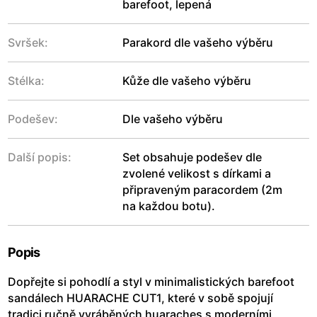
barefoot, lepená
Svršek:
Parakord dle vašeho výběru
Stélka:
Kůže dle vašeho výběru
Podešev:
Dle vašeho výběru
Další popis:
Set obsahuje podešev dle
zvolené velikost s dírkami a
připraveným paracordem (2m
na každou botu).
Popis
Dopřejte si pohodlí a styl v minimalistických barefoot
sandálech HUARACHE CUT1, které v sobě spojují
tradici ručně vyráběných huaraches s moderními