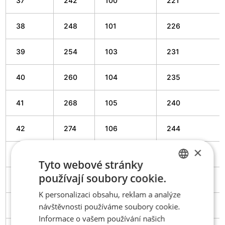
37
242
100
221
38
248
101
226
39
254
103
231
40
260
104
235
41
268
105
240
42
274
106
244
×
43
282
108
250
Tyto webové stránky
používají soubory cookie.
44
288
110
254
CZECH
K personalizaci obsahu, reklam a analýze
ENGLISH
45
294
111
259
návštěvnosti používáme soubory cookie.
Informace o vašem používání našich