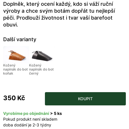
Doplněk, který ocení každý, kdo si váží ruční
výroby a chce svým botám dopřát tu nejlepší
péči. Prodlouží životnost i tvar vaší barefoot
obuvi.
Další varianty
Kožený
Kožený
napínák do bot
napínák do bot
koňak
černý
350 Kč
KOUPIT
Vyrobíme po objednání
> 5 ks
Pokud produkt není skladem
doba dodání je 2-3 týdny