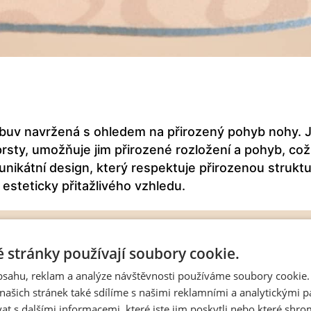
 obuv navržená s ohledem na přirozený pohyb nohy. J
prsty, umožňuje jim přirozené rozložení a pohyb, co
 unikátní design, který respektuje přirozenou strukt
i esteticky přitažlivého vzhledu.
 stránky používají soubory cookie.
obsahu, reklam a analýze návštěvnosti používáme soubory cookie.
ašich stránek také sdílíme s našimi reklamními a analytickými par
 s dalšími informacemi, které jste jim poskytli nebo které shro