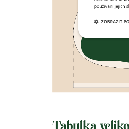
používání jejich s
ZOBRAZIT P
Tabulka veliko