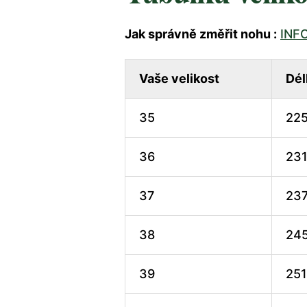
Jak správně změřit nohu :
INF
Vaše velikost
Dél
35
22
36
23
37
23
38
24
39
251