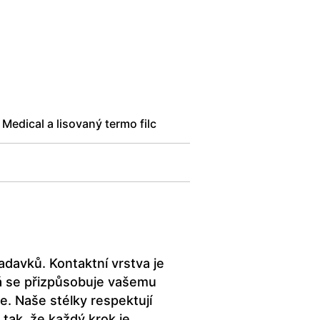
edical a lisovaný termo filc
davků. Kontaktní vrstva je
rá se přizpůsobuje vašemu
ce. Naše stélky respektují
tak, že každý krok je