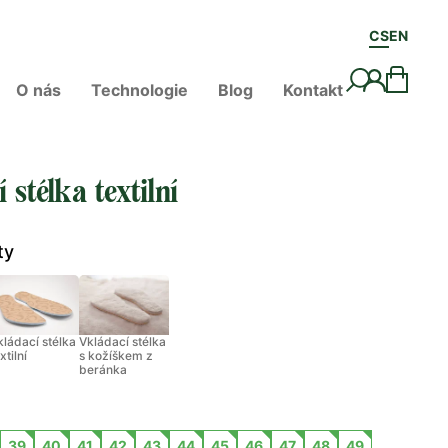
CS
EN
O nás
Technologie
Blog
Kontakt
 stélka textilní
ty
kládací stélka
Vkládací stélka
xtilní
s kožíškem z
beránka
39
40
41
42
43
44
45
46
47
48
49