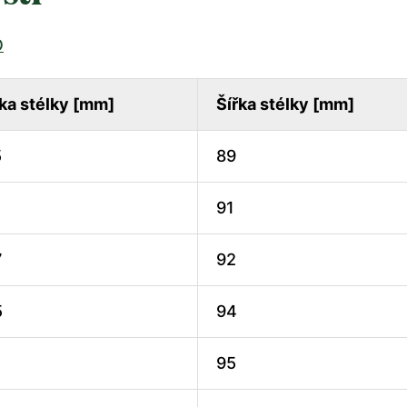
O
ka stélky [mm]
Šířka stélky [mm]
5
89
1
91
7
92
5
94
95