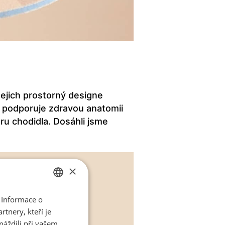
ejich prostorný designe
ž podporuje zdravou anatomii
uru chodidla. Dosáhli jsme
×
 Informace o
CZECH
tnery, kteří je
ENGLISH
máždili při vašem