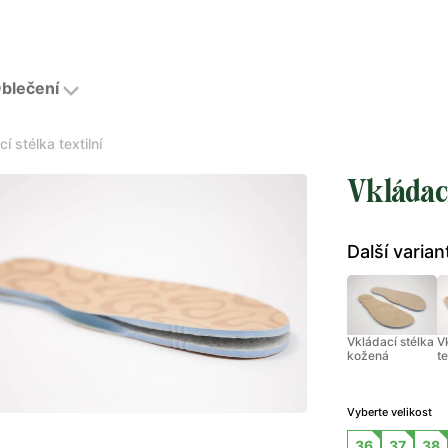
blečení
í stélka textilní
Vkládací
Další varian
Vkládací stélka
V
kožená
te
Vyberte velikost
36
37
38