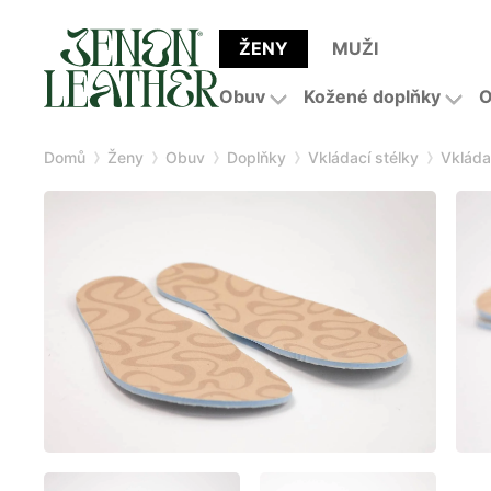
ŽENY
MUŽI
Obuv
Kožené doplňky
O
Domů
Ženy
Obuv
Doplňky
Vkládací stélky
Vkládac