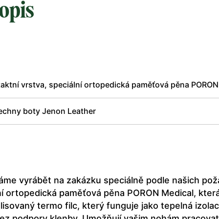
opis
taktní vrstva, speciální ortopedická paměťová pěna PORON M
echny boty Jenon Leather
váme vyrábět na zakázku speciálně podle našich poža
ální ortopedická paměťová pěna PORON Medical, kte
 lisovaný termo filc, který funguje jako tepelná izola
bez podpory klenby. Umožňují vašim nohám pracovat 