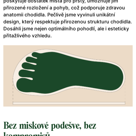
poskytuje dostatek místa pro prsty, umožňuje jim
přirozené rozložení a pohyb, což podporuje zdravou
anatomii chodidla. Pečlivě jsme vyvinuli unikátní
design, který respektuje přirozenou strukturu chodidla.
Dosáhli jsme nejen optimálního pohodlí, ale i esteticky
přitažlivého vzhledu.
Bez miskové podešve, bez