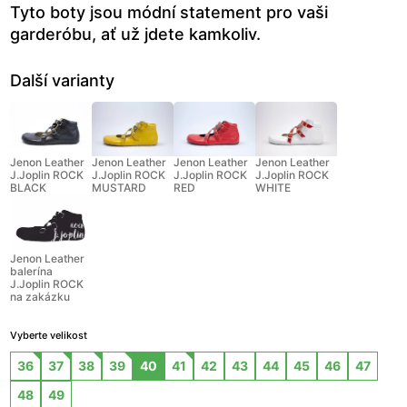
Tyto boty jsou módní statement pro vaši
garderóbu, ať už jdete kamkoliv.
Další varianty
Jenon Leather
Jenon Leather
Jenon Leather
Jenon Leather
J.Joplin ROCK
J.Joplin ROCK
J.Joplin ROCK
J.Joplin ROCK
BLACK
MUSTARD
RED
WHITE
Jenon Leather
balerína
J.Joplin ROCK
na zakázku
Vyberte velikost
36
37
38
39
40
41
42
43
44
45
46
47
48
49