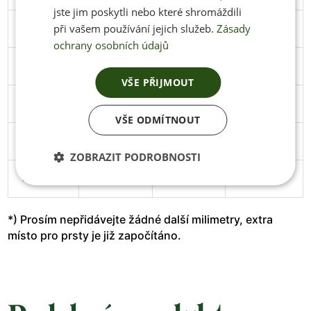
jste jim poskytli nebo které shromáždili
při vašem používání jejich služeb.
Zásady
45
291
106
Stáhnout
ochrany osobních údajů
46
297
108
Stáhnout
VŠE PŘIJMOUT
47
305
111
Stáhnout
VŠE ODMÍTNOUT
48
313
114
Stáhnout
ZOBRAZIT PODROBNOSTI
49
319
119
*) Prosím nepřidávejte žádné další milimetry, extra
místo pro prsty je již započítáno.