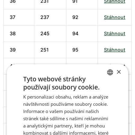
36
231
91
Stáhnout
37
237
92
Stáhnout
38
245
94
Stáhnout
39
251
95
Stáhnout
40
258
98
Stáhnout
×
Tyto webové stránky
41
266
102
Stáhnout
používají soubory cookie.
CZECH
K personalizaci obsahu, reklam a analýze
42
274
102
Stáhnout
ENGLISH
návštěvnosti používáme soubory cookie.
Informace o vašem používání našich
43
279
103
Stáhnout
stránek také sdílíme s našimi reklamními
a analytickými partnery, kteří je mohou
44
286
106
Stáhnout
kombinovat s dalšími informacemi, které