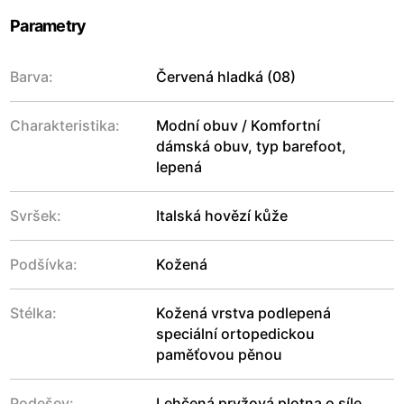
Parametry
Barva:
Červená hladká (08)
Charakteristika:
Modní obuv / Komfortní
dámská obuv, typ barefoot,
lepená
Svršek:
Italská hovězí kůže
Podšívka:
Kožená
Stélka:
Kožená vrstva podlepená
speciální ortopedickou
paměťovou pěnou
Podešev:
Lehčená pryžová plotna o síle