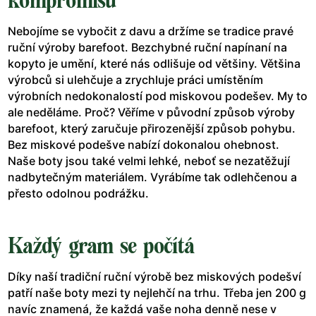
kompromisů
Nebojíme se vybočit z davu a držíme se tradice pravé
ruční výroby barefoot. Bezchybné ruční napínaní na
kopyto je umění, které nás odlišuje od většiny. Většina
výrobců si ulehčuje a zrychluje práci umístěním
výrobních nedokonalostí pod miskovou podešev. My to
ale neděláme. Proč? Věříme v původní způsob výroby
barefoot, který zaručuje přirozenější způsob pohybu.
Bez miskové podešve nabízí dokonalou ohebnost.
Naše boty jsou také velmi lehké, neboť se nezatěžují
nadbytečným materiálem. Vyrábíme tak odlehčenou a
přesto odolnou podrážku.
Každý gram se počítá
Díky naší tradiční ruční výrobě bez miskových podešví
patří naše boty mezi ty nejlehčí na trhu. Třeba jen 200 g
navíc znamená, že každá vaše noha denně nese v