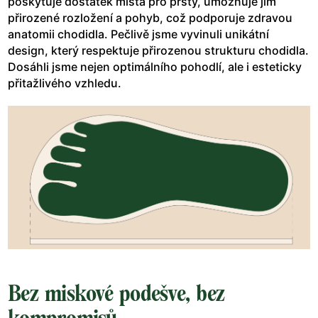
poskytuje dostatek místa pro prsty, umožňuje jim
přirozené rozložení a pohyb, což podporuje zdravou
anatomii chodidla. Pečlivě jsme vyvinuli unikátní
design, který respektuje přirozenou strukturu chodidla.
Dosáhli jsme nejen optimálního pohodlí, ale i esteticky
přitažlivého vzhledu.
Bez miskové podešve, bez