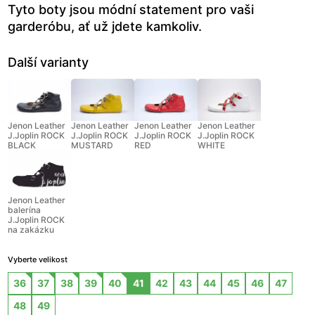
Tyto boty jsou módní statement pro vaši
garderóbu, ať už jdete kamkoliv.
Další varianty
Jenon Leather
Jenon Leather
Jenon Leather
Jenon Leather
J.Joplin ROCK
J.Joplin ROCK
J.Joplin ROCK
J.Joplin ROCK
BLACK
MUSTARD
RED
WHITE
Jenon Leather
balerína
J.Joplin ROCK
na zakázku
Vyberte velikost
36
37
38
39
40
41
42
43
44
45
46
47
48
49