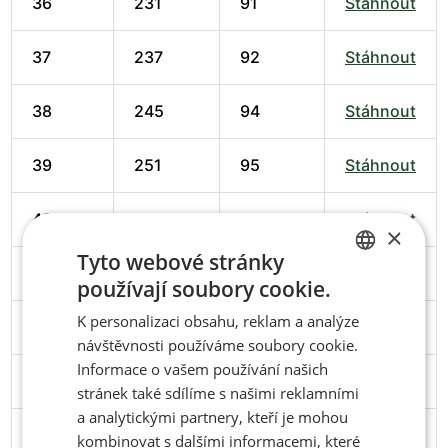
36
231
91
Stáhnout
37
237
92
Stáhnout
38
245
94
Stáhnout
39
251
95
Stáhnout
40
258
98
Stáhnout
×
Tyto webové stránky
41
266
102
Stáhnout
používají soubory cookie.
CZECH
K personalizaci obsahu, reklam a analýze
42
274
102
Stáhnout
ENGLISH
návštěvnosti používáme soubory cookie.
Informace o vašem používání našich
43
279
103
Stáhnout
stránek také sdílíme s našimi reklamními
a analytickými partnery, kteří je mohou
44
286
106
Stáhnout
kombinovat s dalšími informacemi, které