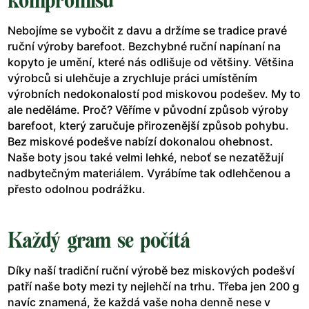
kompromisů
Nebojíme se vybočit z davu a držíme se tradice pravé
ruční výroby barefoot. Bezchybné ruční napínaní na
kopyto je umění, které nás odlišuje od většiny. Většina
výrobců si ulehčuje a zrychluje práci umístěním
výrobních nedokonalostí pod miskovou podešev. My to
ale neděláme. Proč? Věříme v původní způsob výroby
barefoot, který zaručuje přirozenější způsob pohybu.
Bez miskové podešve nabízí dokonalou ohebnost.
Naše boty jsou také velmi lehké, neboť se nezatěžují
nadbytečným materiálem. Vyrábíme tak odlehčenou a
přesto odolnou podrážku.
Každý gram se počítá
Díky naší tradiční ruční výrobě bez miskových podešví
patří naše boty mezi ty nejlehčí na trhu. Třeba jen 200 g
navíc znamená, že každá vaše noha denně nese v