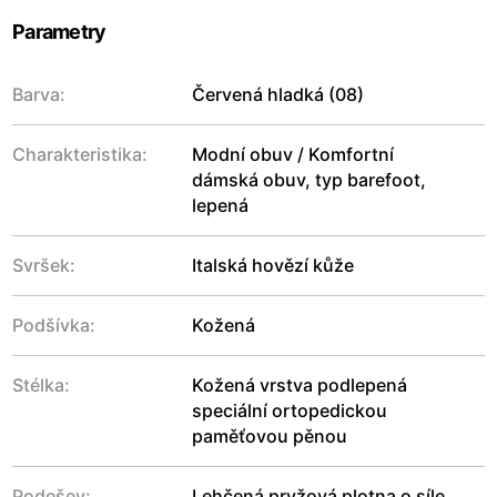
Parametry
Barva:
Červená hladká (08)
Charakteristika:
Modní obuv / Komfortní
dámská obuv, typ barefoot,
lepená
Svršek:
Italská hovězí kůže
Podšívka:
Kožená
Stélka:
Kožená vrstva podlepená
speciální ortopedickou
paměťovou pěnou
Podešev:
Lehčená pryžová plotna o síle