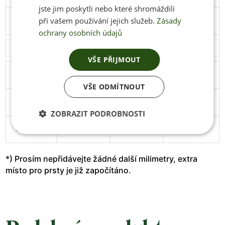
jste jim poskytli nebo které shromáždili
při vašem používání jejich služeb.
Zásady
45
291
106
Stáhnout
ochrany osobních údajů
46
297
108
Stáhnout
VŠE PŘIJMOUT
47
305
111
Stáhnout
VŠE ODMÍTNOUT
48
313
114
Stáhnout
ZOBRAZIT PODROBNOSTI
49
319
119
*) Prosím nepřidávejte žádné další milimetry, extra
místo pro prsty je již započítáno.