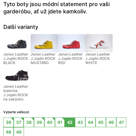
Tyto boty jsou módní statement pro vaši
garderóbu, ať už jdete kamkoliv.
Další varianty
Jenon Leather
Jenon Leather
Jenon Leather
Jenon Leather
J.Joplin ROCK
J.Joplin ROCK
J.Joplin ROCK
J.Joplin ROCK
BLACK
MUSTARD
RED
WHITE
Jenon Leather
balerína
J.Joplin ROCK
na zakázku
Vyberte velikost
36
37
38
39
40
41
42
43
44
45
46
47
48
49