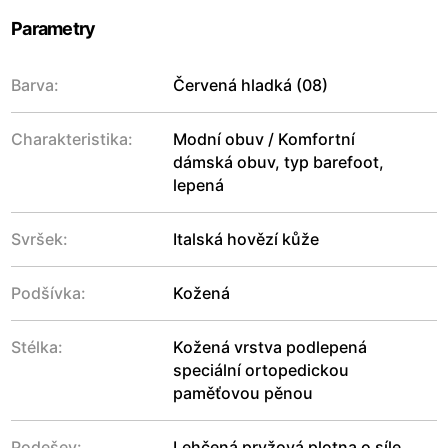
Parametry
Barva:
Červená hladká (08)
Charakteristika:
Modní obuv / Komfortní
dámská obuv, typ barefoot,
lepená
Svršek:
Italská hovězí kůže
Podšívka:
Kožená
Stélka:
Kožená vrstva podlepená
speciální ortopedickou
paměťovou pěnou
Podešev:
Lehčená pryžová plotna o síle