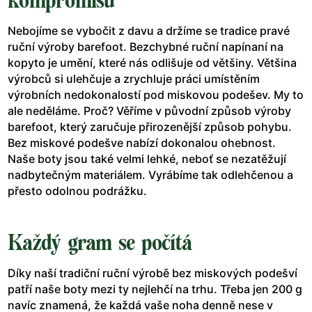
kompromisů
Nebojíme se vybočit z davu a držíme se tradice pravé
ruční výroby barefoot. Bezchybné ruční napínaní na
kopyto je umění, které nás odlišuje od většiny. Většina
výrobců si ulehčuje a zrychluje práci umístěním
výrobních nedokonalostí pod miskovou podešev. My to
ale neděláme. Proč? Věříme v původní způsob výroby
barefoot, který zaručuje přirozenější způsob pohybu.
Bez miskové podešve nabízí dokonalou ohebnost.
Naše boty jsou také velmi lehké, neboť se nezatěžují
nadbytečným materiálem. Vyrábíme tak odlehčenou a
přesto odolnou podrážku.
Každý gram se počítá
Díky naší tradiční ruční výrobě bez miskových podešví
patří naše boty mezi ty nejlehčí na trhu. Třeba jen 200 g
navíc znamená, že každá vaše noha denně nese v