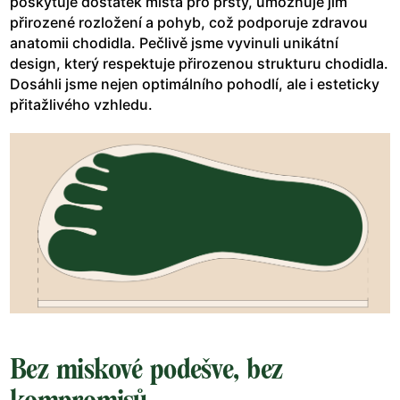
poskytuje dostatek místa pro prsty, umožňuje jim
přirozené rozložení a pohyb, což podporuje zdravou
anatomii chodidla. Pečlivě jsme vyvinuli unikátní
design, který respektuje přirozenou strukturu chodidla.
Dosáhli jsme nejen optimálního pohodlí, ale i esteticky
přitažlivého vzhledu.
Bez miskové podešve, bez