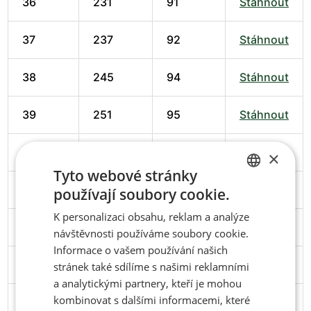
36
231
91
Stáhnout
37
237
92
Stáhnout
38
245
94
Stáhnout
39
251
95
Stáhnout
40
258
98
Stáhnout
×
Tyto webové stránky
41
266
102
Stáhnout
používají soubory cookie.
CZECH
K personalizaci obsahu, reklam a analýze
ENGLISH
42
274
102
Stáhnout
návštěvnosti používáme soubory cookie.
Informace o vašem používání našich
43
279
103
Stáhnout
stránek také sdílíme s našimi reklamními
a analytickými partnery, kteří je mohou
kombinovat s dalšími informacemi, které
44
286
106
Stáhnout