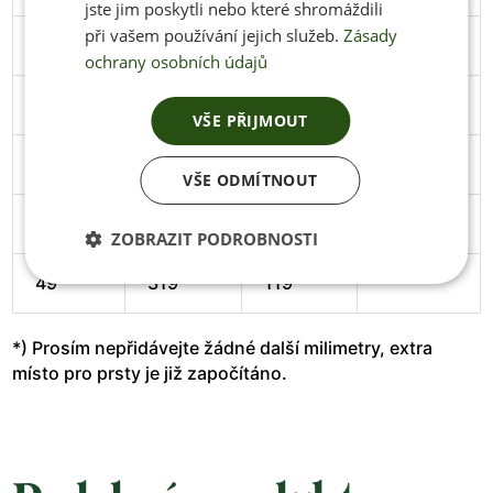
jste jim poskytli nebo které shromáždili
při vašem používání jejich služeb.
Zásady
45
291
106
Stáhnout
ochrany osobních údajů
46
297
108
Stáhnout
VŠE PŘIJMOUT
47
305
111
Stáhnout
VŠE ODMÍTNOUT
48
313
114
Stáhnout
ZOBRAZIT PODROBNOSTI
49
319
119
*) Prosím nepřidávejte žádné další milimetry, extra
místo pro prsty je již započítáno.