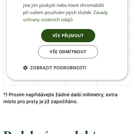
jste jim poskytli nebo které shromáždili
při vašem používání jejich služeb.
Zásady
45
291
106
Stáhnout
ochrany osobních údajů
46
297
108
Stáhnout
VŠE PŘIJMOUT
47
305
111
Stáhnout
VŠE ODMÍTNOUT
48
313
114
Stáhnout
ZOBRAZIT PODROBNOSTI
49
319
119
*) Prosím nepřidávejte žádné další milimetry, extra
místo pro prsty je již započítáno.