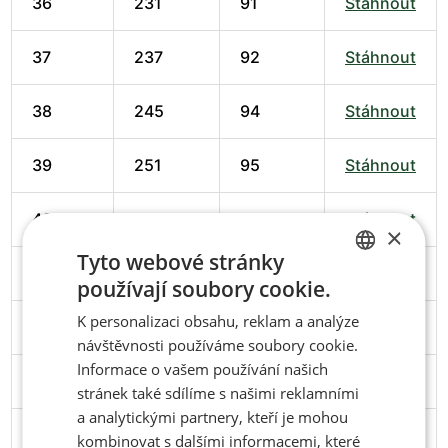
36
231
91
Stáhnout
37
237
92
Stáhnout
38
245
94
Stáhnout
39
251
95
Stáhnout
40
258
98
Stáhnout
×
Tyto webové stránky
41
266
102
Stáhnout
používají soubory cookie.
CZECH
K personalizaci obsahu, reklam a analýze
42
274
102
Stáhnout
ENGLISH
návštěvnosti používáme soubory cookie.
Informace o vašem používání našich
43
279
103
Stáhnout
stránek také sdílíme s našimi reklamními
a analytickými partnery, kteří je mohou
44
286
106
Stáhnout
kombinovat s dalšími informacemi, které