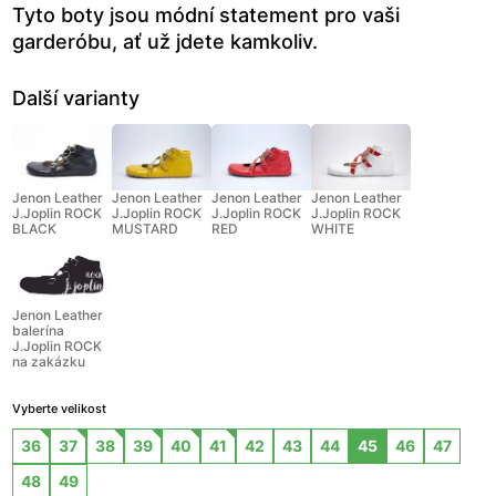
Tyto boty jsou módní statement pro vaši
garderóbu, ať už jdete kamkoliv.
Další varianty
Jenon Leather
Jenon Leather
Jenon Leather
Jenon Leather
J.Joplin ROCK
J.Joplin ROCK
J.Joplin ROCK
J.Joplin ROCK
BLACK
MUSTARD
RED
WHITE
Jenon Leather
balerína
J.Joplin ROCK
na zakázku
Vyberte velikost
36
37
38
39
40
41
42
43
44
45
46
47
48
49