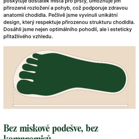
poskytuje dostatek místa pro prsty, umožňuje jim
přirozené rozložení a pohyb, což podporuje zdravou
anatomii chodidla. Pečlivě jsme vyvinuli unikátní
design, který respektuje přirozenou strukturu chodidla.
Dosáhli jsme nejen optimálního pohodlí, ale i esteticky
přitažlivého vzhledu.
Bez miskové podešve, bez