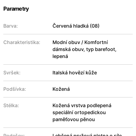
Parametry
Barva:
Červená hladká (08)
Charakteristika:
Modní obuv / Komfortní
dámská obuv, typ barefoot,
lepená
Svršek:
Italská hovězí kůže
Podšívka:
Kožená
Stélka:
Kožená vrstva podlepená
speciální ortopedickou
paměťovou pěnou
Podešev:
Lehčená pryžová plotna o síle