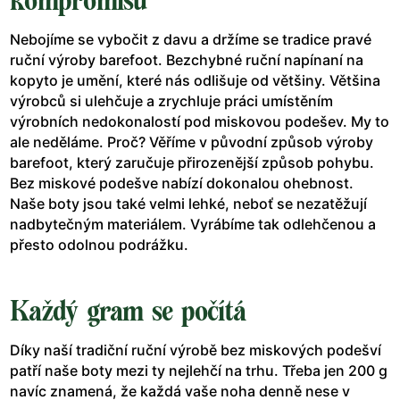
kompromisů
Nebojíme se vybočit z davu a držíme se tradice pravé
ruční výroby barefoot. Bezchybné ruční napínaní na
kopyto je umění, které nás odlišuje od většiny. Většina
výrobců si ulehčuje a zrychluje práci umístěním
výrobních nedokonalostí pod miskovou podešev. My to
ale neděláme. Proč? Věříme v původní způsob výroby
barefoot, který zaručuje přirozenější způsob pohybu.
Bez miskové podešve nabízí dokonalou ohebnost.
Naše boty jsou také velmi lehké, neboť se nezatěžují
nadbytečným materiálem. Vyrábíme tak odlehčenou a
přesto odolnou podrážku.
Každý gram se počítá
Díky naší tradiční ruční výrobě bez miskových podešví
patří naše boty mezi ty nejlehčí na trhu. Třeba jen 200 g
navíc znamená, že každá vaše noha denně nese v