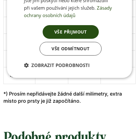
jste jim poskytli nebo které shromáždili
při vašem používání jejich služeb.
Zásady
45
291
106
Stáhnout
ochrany osobních údajů
46
297
108
Stáhnout
VŠE PŘIJMOUT
47
305
111
Stáhnout
VŠE ODMÍTNOUT
48
313
114
Stáhnout
ZOBRAZIT PODROBNOSTI
49
319
119
*) Prosím nepřidávejte žádné další milimetry, extra
místo pro prsty je již započítáno.
Podobné produkty