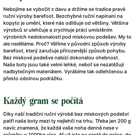
Nebojíme se vybočit z davu a držíme se tradice pravé
ruční výroby barefoot. Bezchybné ruční napínaní na
kopyto je umění, které nás odlišuje od většiny. Většina
výrobců si ulehčuje a zrychluje práci umístěním
výrobních nedokonalostí pod miskovou podešev. My to
ale neděláme. Proč? Věříme v původní způsob výroby
barefoot, který zaručuje přirozenější způsob pohybu.
Bez miskové podešve nabízí dokonalou ohebnost.
Naše boty jsou také velmi lehké, neboť se nezatěžují
nadbytečným materiálem. Vyrábíme tak odlehčenou a
přesto odolnou podrážku.
Každý gram se počítá
Díky naší tradiční ruční výrobě bez miskových podešví
patří naše boty mezi ty nejlehčí na trhu. Třeba jen 200 g
navíc znamená, že každá vaše noha denně nese v
průměru o 1000kg více. Ať už jste na cestě do práce, do