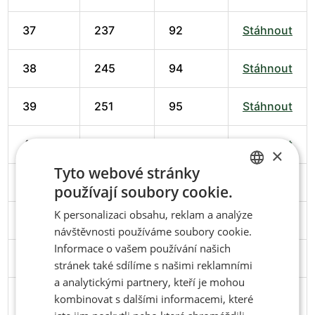
37
237
92
Stáhnout
38
245
94
Stáhnout
39
251
95
Stáhnout
40
258
98
Stáhnout
×
Tyto webové stránky
41
266
102
Stáhnout
používají soubory cookie.
CZECH
K personalizaci obsahu, reklam a analýze
ENGLISH
42
274
102
Stáhnout
návštěvnosti používáme soubory cookie.
Informace o vašem používání našich
43
279
103
Stáhnout
stránek také sdílíme s našimi reklamními
a analytickými partnery, kteří je mohou
44
286
106
Stáhnout
kombinovat s dalšími informacemi, které