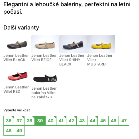
Elegantní a lehoučké baleríny, perfektní na letní
počasí.
Další varianty
Jenon Leather
Jenon Leather
Jenon Leather
Jenon Leather
Villet BLACK
Villet BEIGE
Villet SHINY
Villet
BLACK
MUSTARD
Jenon Leather
Jenon Leather
Villet RED
balerína Villet
na zakázku
Vyberte velikost
36
37
38
39
40
41
42
43
44
45
46
47
48
49