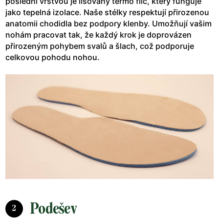
poslední vrstvou je lisovaný termo filc, který funguje
jako tepelná izolace. Naše stélky respektují přirozenou
anatomii chodidla bez podpory klenby. Umožňují vašim
nohám pracovat tak, že každý krok je doprovázen
přirozeným pohybem svalů a šlach, což podporuje
celkovou pohodu nohou.
Podešev
2