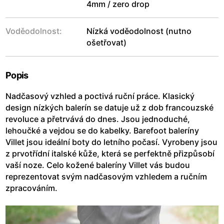
4mm / zero drop
Voděodolnost:
Nízká voděodolnost (nutno
ošetřovat)
Popis
Nadčasový vzhled a poctivá ruční práce. Klasický
design nízkých balerín se datuje už z dob francouzské
revoluce a přetrvává do dnes. Jsou jednoduché,
lehoučké a vejdou se do kabelky. Barefoot baleríny
Villet jsou ideální boty do letního počasí. Vyrobeny jsou
z prvotřídní italské kůže, která se perfektně přizpůsobí
vaší noze. Celo kožené baleríny Villet vás budou
reprezentovat svým nadčasovým vzhledem a ručním
zpracováním.