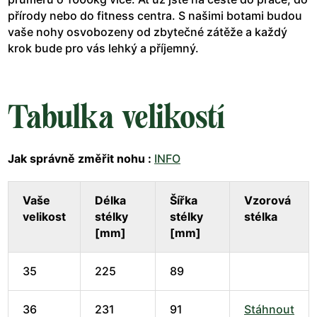
přírody nebo do fitness centra. S našimi botami budou
vaše nohy osvobozeny od zbytečné zátěže a každý
krok bude pro vás lehký a příjemný.
Tabulka velikostí
Jak správně změřit nohu :
INFO
Vaše
Délka
Šířka
Vzorová
velikost
stélky
stélky
stélka
[mm]
[mm]
35
225
89
36
231
91
Stáhnout