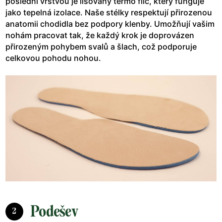
poslední vrstvou je lisovaný termo filc, který funguje
jako tepelná izolace. Naše stélky respektují přirozenou
anatomii chodidla bez podpory klenby. Umožňují vašim
nohám pracovat tak, že každý krok je doprovázen
přirozeným pohybem svalů a šlach, což podporuje
celkovou pohodu nohou.
Podešev
2