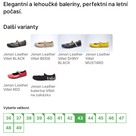
Elegantní a lehoučké baleríny, perfektní na letní
počasí.
Další varianty
Jenon Leather
Jenon Leather
Jenon Leather
Jenon Leather
Villet BLACK
Villet BEIGE
Villet SHINY
Villet
BLACK
MUSTARD
Jenon Leather
Jenon Leather
Villet RED
balerína Villet
na zakázku
Vyberte velikost
36
37
38
39
40
41
42
43
44
45
46
47
48
49