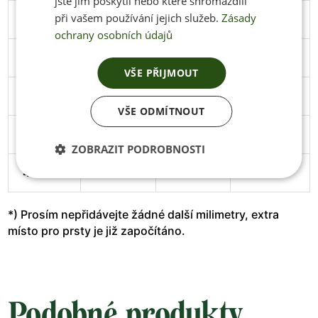
jste jim poskytli nebo které shromáždili
při vašem používání jejich služeb.
Zásady
45
291
106
Stáhnout
ochrany osobních údajů
46
297
108
Stáhnout
VŠE PŘIJMOUT
47
305
111
Stáhnout
VŠE ODMÍTNOUT
48
313
114
Stáhnout
ZOBRAZIT PODROBNOSTI
49
319
119
*) Prosím nepřidávejte žádné další milimetry, extra
místo pro prsty je již započítáno.
Podobné produkty