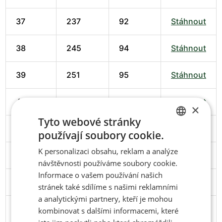
37
237
92
Stáhnout
38
245
94
Stáhnout
39
251
95
Stáhnout
40
258
98
Stáhnout
×
Tyto webové stránky
41
266
102
Stáhnout
používají soubory cookie.
CZECH
K personalizaci obsahu, reklam a analýze
ENGLISH
42
274
102
Stáhnout
návštěvnosti používáme soubory cookie.
Informace o vašem používání našich
43
279
103
Stáhnout
stránek také sdílíme s našimi reklamními
a analytickými partnery, kteří je mohou
44
286
106
Stáhnout
kombinovat s dalšími informacemi, které