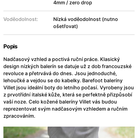
4mm / zero drop
Voděodolnost:
Nízká voděodolnost (nutno
ošetřovat)
Popis
Nadčasový vzhled a poctivá ruční práce. Klasický
design nízkých balerín se datuje už z dob francouzské
revoluce a přetrvává do dnes. Jsou jednoduché,
lehoučké a vejdou se do kabelky. Barefoot baleríny
Villet jsou ideální boty do letního počasí. Vyrobeny jsou
z prvotřídní italské kůže, která se perfektně přizpůsobí
vaší noze. Celo kožené baleríny Villet vás budou
reprezentovat svým nadčasovým vzhledem a ručním
zpracováním.