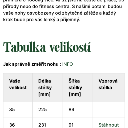
přírody nebo do fitness centra. S našimi botami budou
vaše nohy osvobozeny od zbytečné zátěže a každý
krok bude pro vás lehký a příjemný.
Tabulka velikostí
Jak správně změřit nohu :
INFO
Vaše
Délka
Šířka
Vzorová
velikost
stélky
stélky
stélka
[mm]
[mm]
35
225
89
36
231
91
Stáhnout