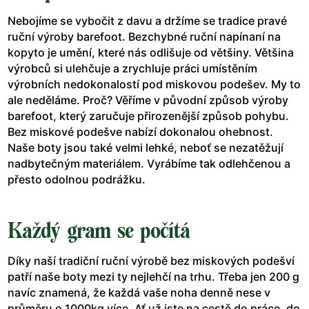
Nebojíme se vybočit z davu a držíme se tradice pravé
ruční výroby barefoot. Bezchybné ruční napínaní na
kopyto je umění, které nás odlišuje od většiny. Většina
výrobců si ulehčuje a zrychluje práci umístěním
výrobních nedokonalostí pod miskovou podešev. My to
ale neděláme. Proč? Věříme v původní způsob výroby
barefoot, který zaručuje přirozenější způsob pohybu.
Bez miskové podešve nabízí dokonalou ohebnost.
Naše boty jsou také velmi lehké, neboť se nezatěžují
nadbytečným materiálem. Vyrábíme tak odlehčenou a
přesto odolnou podrážku.
Každý gram se počítá
Díky naší tradiční ruční výrobě bez miskových podešví
patří naše boty mezi ty nejlehčí na trhu. Třeba jen 200 g
navíc znamená, že každá vaše noha denně nese v
průměru o 1000kg více. Ať už jste na cestě do práce, do