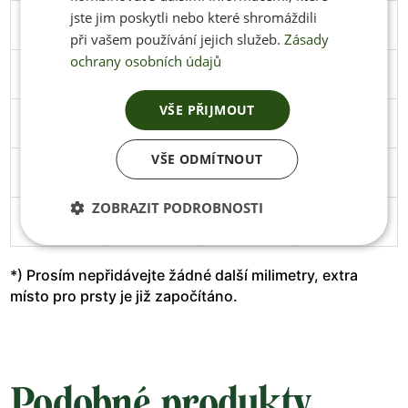
jste jim poskytli nebo které shromáždili
45
291
106
Stáhnout
při vašem používání jejich služeb.
Zásady
ochrany osobních údajů
46
297
108
Stáhnout
VŠE PŘIJMOUT
47
305
111
Stáhnout
VŠE ODMÍTNOUT
48
313
114
Stáhnout
ZOBRAZIT PODROBNOSTI
49
319
119
*) Prosím nepřidávejte žádné další milimetry, extra
místo pro prsty je již započítáno.
Podobné produkty