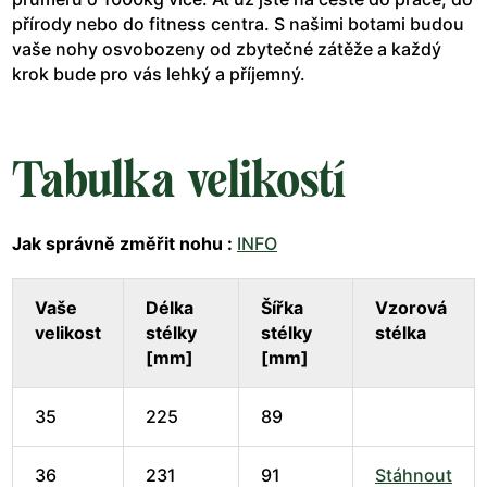
přírody nebo do fitness centra. S našimi botami budou
vaše nohy osvobozeny od zbytečné zátěže a každý
krok bude pro vás lehký a příjemný.
Tabulka velikostí
Jak správně změřit nohu :
INFO
Vaše
Délka
Šířka
Vzorová
velikost
stélky
stélky
stélka
[mm]
[mm]
35
225
89
36
231
91
Stáhnout