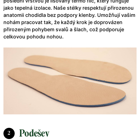
poslední vrstvou je lisovaný termo filc, který funguje
jako tepelná izolace. Naše stélky respektují přirozenou
anatomii chodidla bez podpory klenby. Umožňují vašim
nohám pracovat tak, že každý krok je doprovázen
přirozeným pohybem svalů a šlach, což podporuje
celkovou pohodu nohou.
Podešev
2