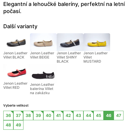
Elegantní a lehoučké baleríny, perfektní na letní
počasí.
Další varianty
Jenon Leather
Jenon Leather
Jenon Leather
Jenon Leather
Villet BLACK
Villet BEIGE
Villet SHINY
Villet
BLACK
MUSTARD
Jenon Leather
Jenon Leather
Villet RED
balerína Villet
na zakázku
Vyberte velikost
36
37
38
39
40
41
42
43
44
45
46
47
48
49