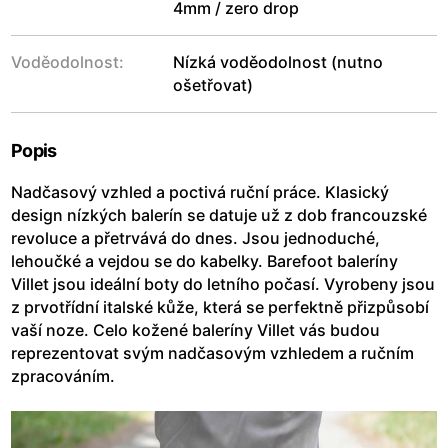
4mm / zero drop
Voděodolnost:
Nízká voděodolnost (nutno
ošetřovat)
Popis
Nadčasový vzhled a poctivá ruční práce. Klasický
design nízkých balerín se datuje už z dob francouzské
revoluce a přetrvává do dnes. Jsou jednoduché,
lehoučké a vejdou se do kabelky. Barefoot baleríny
Villet jsou ideální boty do letního počasí. Vyrobeny jsou
z prvotřídní italské kůže, která se perfektně přizpůsobí
vaší noze. Celo kožené baleríny Villet vás budou
reprezentovat svým nadčasovým vzhledem a ručním
zpracováním.