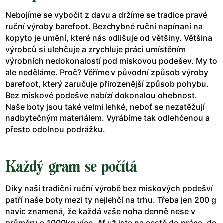
Nebojíme se vybočit z davu a držíme se tradice pravé
ruční výroby barefoot. Bezchybné ruční napínaní na
kopyto je umění, které nás odlišuje od většiny. Většina
výrobců si ulehčuje a zrychluje práci umístěním
výrobních nedokonalostí pod miskovou podešev. My to
ale neděláme. Proč? Věříme v původní způsob výroby
barefoot, který zaručuje přirozenější způsob pohybu.
Bez miskové podešve nabízí dokonalou ohebnost.
Naše boty jsou také velmi lehké, neboť se nezatěžují
nadbytečným materiálem. Vyrábíme tak odlehčenou a
přesto odolnou podrážku.
Každý gram se počítá
Díky naší tradiční ruční výrobě bez miskových podešví
patří naše boty mezi ty nejlehčí na trhu. Třeba jen 200 g
navíc znamená, že každá vaše noha denně nese v
průměru o 1000kg více. Ať už jste na cestě do práce, do