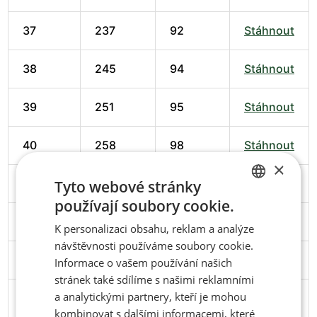
37
237
92
Stáhnout
38
245
94
Stáhnout
39
251
95
Stáhnout
40
258
98
Stáhnout
×
41
266
102
Stáhnout
Tyto webové stránky
používají soubory cookie.
CZECH
42
274
102
Stáhnout
K personalizaci obsahu, reklam a analýze
ENGLISH
návštěvnosti používáme soubory cookie.
43
279
103
Stáhnout
Informace o vašem používání našich
stránek také sdílíme s našimi reklamními
a analytickými partnery, kteří je mohou
44
286
106
Stáhnout
kombinovat s dalšími informacemi, které