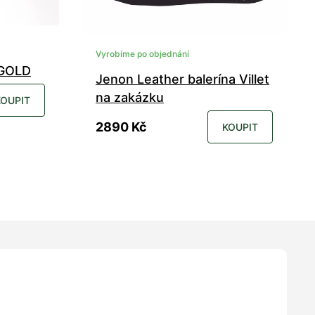
Vyrobíme po objednání
 GOLD
Jenon Leather balerína Villet
na zakázku
KOUPIT
2890 Kč
KOUPIT
41
42
35
36
37
38
39
40
41
42
43
44
45
46
47
48
49
Velikost na zakázku