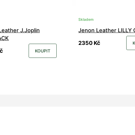
Skladem
eather J.Joplin
Jenon Leather LILLY
ACK
2350 Kč
č
KOUPIT
38
39
40
41
42
43
35
36
37
38
39
40
46
47
48
49
43
44
45
46