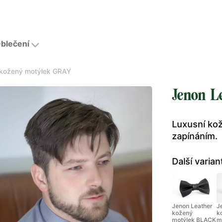
blečení
 kožený motýlek GRAY
Jenon L
Luxusní ko
zapínáním.
Další varian
Jenon Leather
J
kožený
k
motýlek BLACK
m