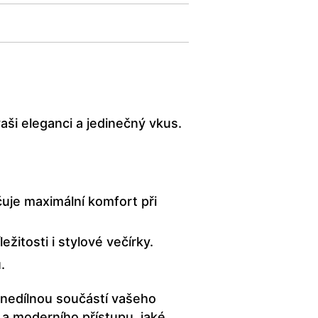
ši eleganci a jedinečný vkus.
uje maximální komfort při
ežitosti i stylové večírky.
.
 nedílnou součástí vašeho
 a moderního přístupu, jaké