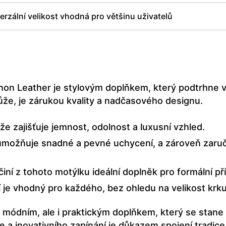
erzální velikost vhodná pro většinu uživatelů
on Leather je stylovým doplňkem, který podtrhne va
ůže, je zárukou kvality a nadčasového designu.
e zajišťuje jemnost, odolnost a luxusní vzhled.
umožňuje snadné a pevné uchycení, a zároveň zaruč
 činí z tohoto motýlku ideální doplněk pro formální příl
je vhodný pro každého, bez ohledu na velikost krku
 módním, ale i praktickým doplňkem, který se stane
e a inovativního zapínání je důkazem spojení tradice