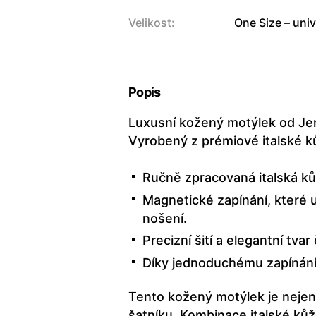
Velikost:
One Size – univ
Popis
Luxusní kožený motýlek od Jen
Vyrobený z prémiové italské k
Ručně zpracovaná italská kůž
Magnetické zapínání, které 
nošení.
Precizní šití a elegantní tvar
Díky jednoduchému zapínání 
Tento kožený motýlek je nejen
šatníku. Kombinace italské kůž