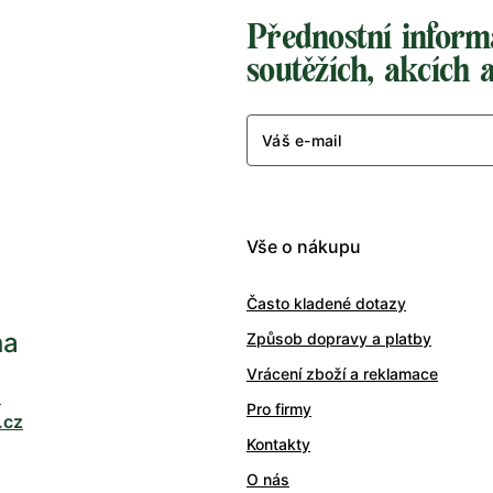
Přednostní inform
soutěžích, akcích 
Váš e-mail
Vše o nákupu
Často kladené dotazy
ha
Způsob dopravy a platby
Vrácení zboží a reklamace
0
Pro firmy
.cz
Kontakty
O nás