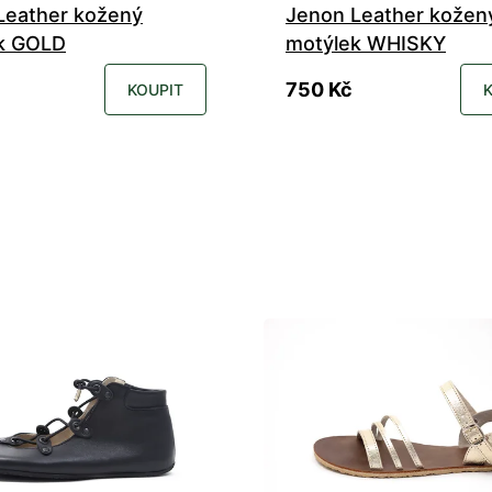
Leather kožený
Jenon Leather kožen
k GOLD
motýlek WHISKY
750 Kč
KOUPIT