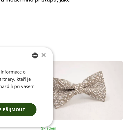
×
 Informace o
CZECH
tnery, kteří je
ENGLISH
máždili při vašem
E PŘIJMOUT
Skladem