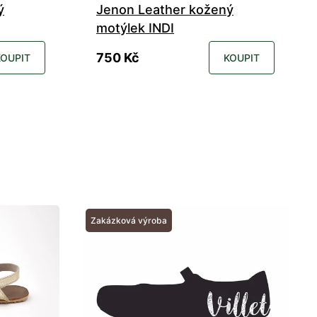
ý
Jenon Leather kožený
motýlek INDI
750 Kč
KOUPIT
KOUPIT
Zakázková výroba