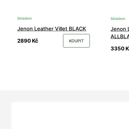
Skladem
Skladem
Jenon Leather Villet BLACK
Jenon L
ALLBL
2890 Kč
KOUPIT
3350 K
36
37
38
39
40
41
42
43
36
37
44
45
46
47
48
49
44
45