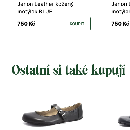
Jenon Leather kožený
Jenon 
motýlek BLUE
motýle
750 Kč
750 Kč
KOUPIT
Ostatní si také kupují