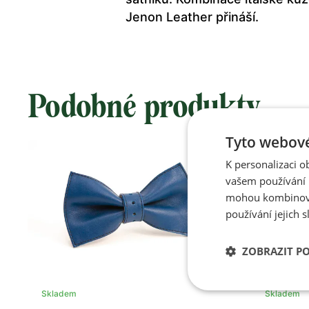
Jenon Leather přináší.
Podobné produkty
Tyto webové
K personalizaci 
vašem používání n
mohou kombinovat
používání jejich s
ZOBRAZIT P
Skladem
Skladem