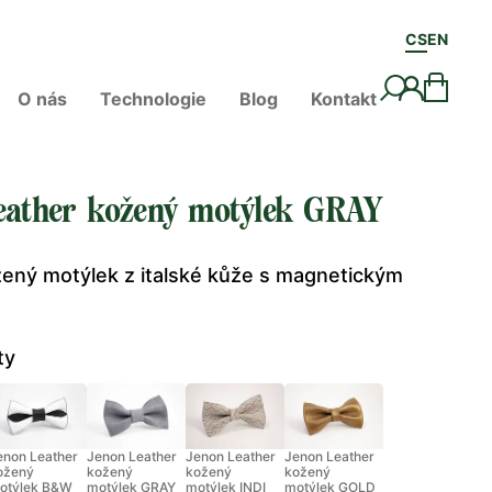
CS
EN
O nás
Technologie
Blog
Kontakt
eather kožený motýlek GRAY
žený motýlek z italské kůže s magnetickým
ty
enon Leather
Jenon Leather
Jenon Leather
Jenon Leather
ožený
kožený
kožený
kožený
otýlek B&W
motýlek GRAY
motýlek INDI
motýlek GOLD