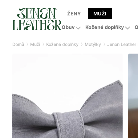
ŽENY
MUŽI
Obuv
Kožené doplňky
O
Domů
Muži
Kožené doplňky
Motýlky
Jenon Leather