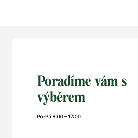
36
37
38
39
40
41
42
43
36
37
44
45
46
47
48
49
44
45
Poradíme vám s
výběrem
Po-Pá 8:00 – 17:00