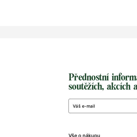
38
39
40
41
42
43
35
36
37
38
39
40
46
47
48
49
43
44
45
46
Přednostní inform
soutěžích, akcích 
Váš e-mail
Vše o nákupu