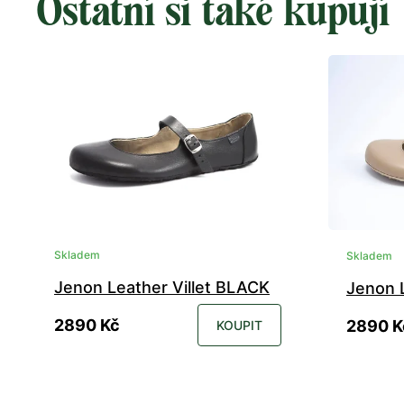
Ostatní si také kupují
Skladem
Skladem
Jenon Leather Villet BLACK
Jenon L
2890 Kč
2890 K
KOUPIT