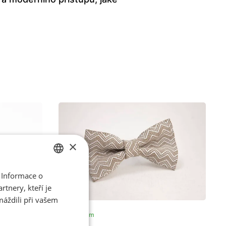
×
 Informace o
CZECH
tnery, kteří je
ENGLISH
máždili při vašem
Skladem