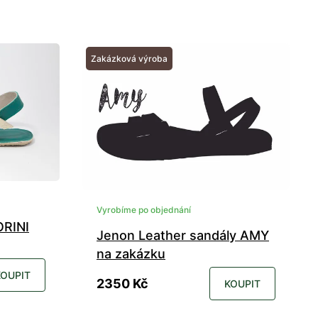
Zakázková výroba
Vyrobíme po objednání
ORINI
Jenon Leather sandály AMY
na zakázku
KOUPIT
2350 Kč
KOUPIT