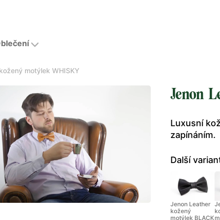
blečení
 kožený motýlek WHISKY
Jenon L
Luxusní ko
zapínáním.
Další varian
Jenon Leather
J
kožený
k
motýlek BLACK
m