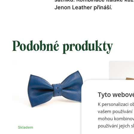
Jenon Leather přináší.
Podobné produkty
Tyto webové
K personalizaci 
vašem používání n
mohou kombinovat
používání jejich s
Skladem
Skladem