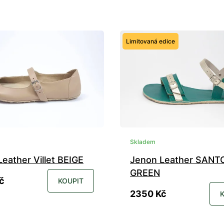
Limitovaná edice
Skladem
eather Villet BEIGE
Jenon Leather SANT
GREEN
č
KOUPIT
2350 Kč