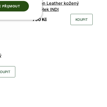
Jenon Leather kožený
E PŘIJMOUT
motýlek INDI
750 Kč
KOUPIT
ý
KOUPIT