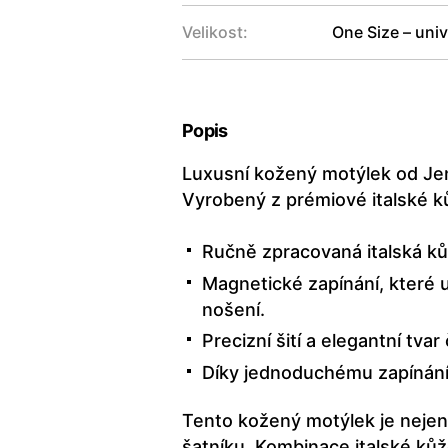
Velikost:
One Size – univ
Popis
Luxusní kožený motýlek od Jen
Vyrobený z prémiové italské k
Ručně zpracovaná italská kůž
Magnetické zapínání, které 
nošení.
Precizní šití a elegantní tvar
Díky jednoduchému zapínání 
Tento kožený motýlek je nejen
šatníku. Kombinace italské kůž