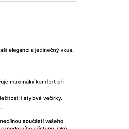
ši eleganci a jedinečný vkus.
uje maximální komfort při
ežitosti i stylové večírky.
.
 nedílnou součástí vašeho
 a moderního přístupu, jaké