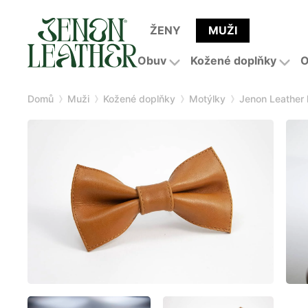
ŽENY
MUŽI
Obuv
Kožené doplňky
O
Domů
Muži
Kožené doplňky
Motýlky
Jenon Leather