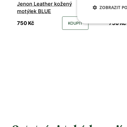
Jenon Leather kožený
Jenon 
ZOBRAZIT P
motýlek BLUE
motýle
750 Kč
750 Kč
KOUPIT