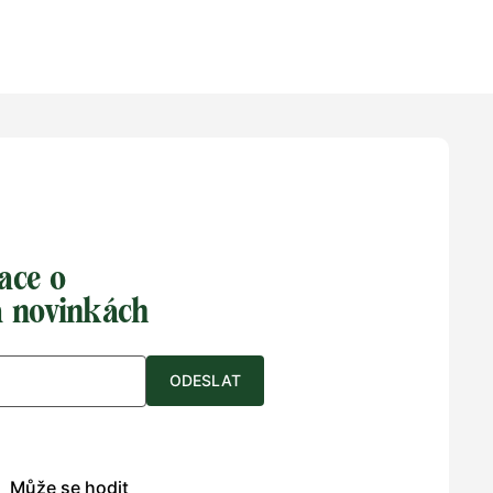
41
42
35
36
37
38
39
40
41
42
43
44
45
46
Velikost na zakázku
ace o
a novinkách
ODESLAT
Může se hodit