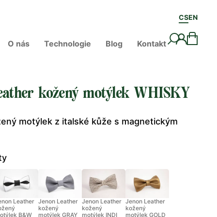
CS
EN
O nás
Technologie
Blog
Kontakt
eather kožený motýlek WHISKY
žený motýlek z italské kůže s magnetickým
ty
enon Leather
Jenon Leather
Jenon Leather
Jenon Leather
ožený
kožený
kožený
kožený
otýlek B&W
motýlek GRAY
motýlek INDI
motýlek GOLD