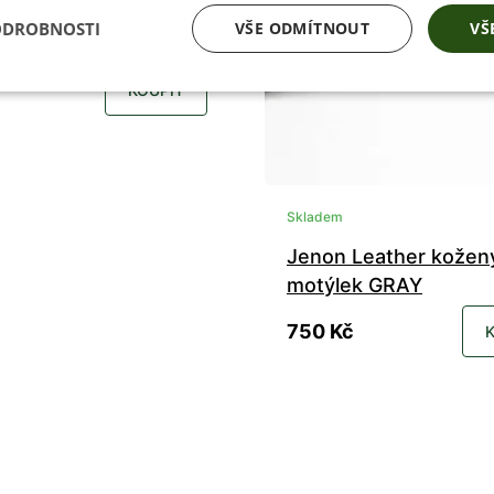
Leather kožený
ODROBNOSTI
VŠE ODMÍTNOUT
VŠ
k GOLD
KOUPIT
Skladem
Jenon Leather kožen
motýlek GRAY
750 Kč