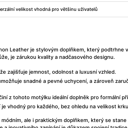
erzální velikost vhodná pro většinu uživatelů
on Leather je stylovým doplňkem, který podtrhne va
ůže, je zárukou kvality a nadčasového designu.
e zajišťuje jemnost, odolnost a luxusní vzhled.
umožňuje snadné a pevné uchycení, a zároveň zaruč
 činí z tohoto motýlku ideální doplněk pro formální příl
je vhodný pro každého, bez ohledu na velikost krku
 módním, ale i praktickým doplňkem, který se stane
e a inovativního zapínání je důkazem spojení tradice