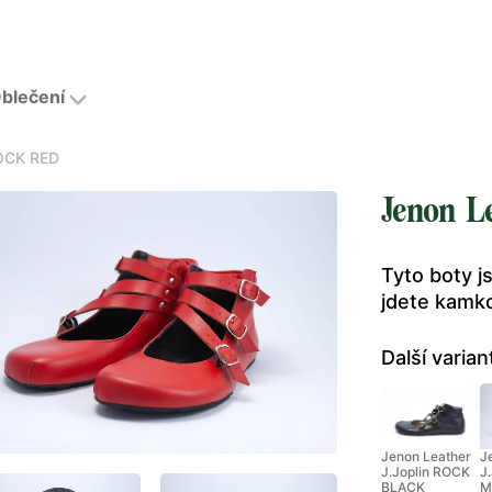
blečení
ROCK RED
Jenon L
Tyto boty j
jdete kamko
Další varian
Jenon Leather
J
J.Joplin ROCK
J
BLACK
M