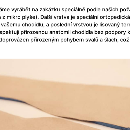
váme vyrábět na zakázku speciálně podle našich poža
va z mikro plyše). Další vrstva je speciální ortope
vašemu chodidlu, a poslední vrstvou je lisovaný term
respektují přirozenou anatomii chodidla bez podpory
e doprovázen přirozeným pohybem svalů a šlach, co