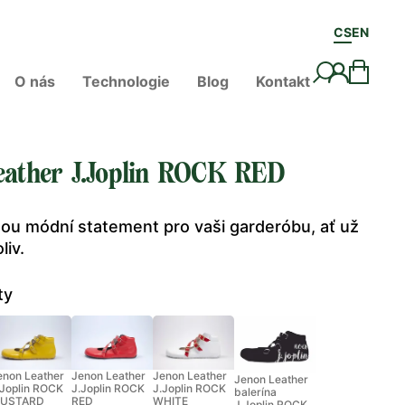
CS
EN
O nás
Technologie
Blog
Kontakt
eather J.Joplin ROCK RED
sou módní statement pro vaši garderóbu, ať už
liv.
ty
enon Leather
Jenon Leather
Jenon Leather
Jenon Leather
.Joplin ROCK
J.Joplin ROCK
J.Joplin ROCK
balerína
USTARD
RED
WHITE
J.Joplin ROCK