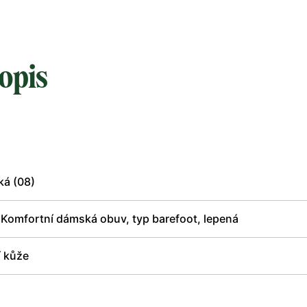
opis
ká (08)
 Komfortní dámská obuv, typ barefoot, lepená
í kůže