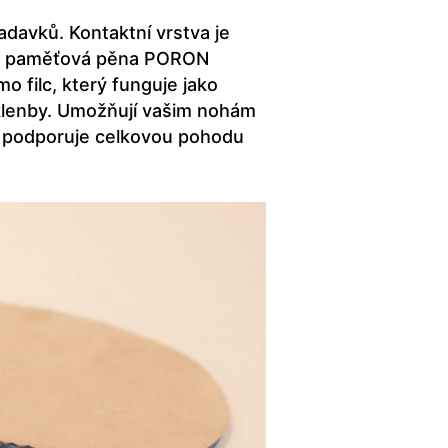
davků. Kontaktní vrstva je
dická paměťová pěna PORON
o filc, který funguje jako
 klenby. Umožňují vašim nohám
ž podporuje celkovou pohodu