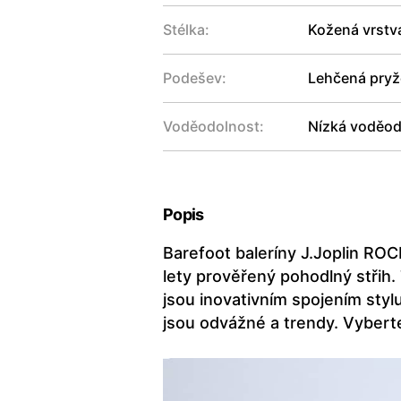
Stélka:
Kožená vrstv
Podešev:
Lehčená pryžo
Voděodolnost:
Nízká voděod
Popis
Barefoot baleríny J.Joplin ROC
lety prověřený pohodlný střih.
jsou inovativním spojením stylu
jsou odvážné a trendy. Vyberte