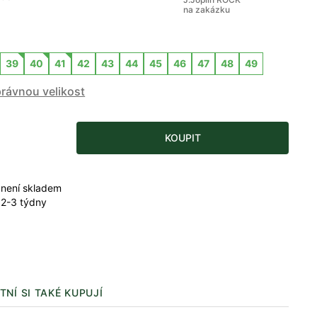
na zakázku
39
40
41
42
43
44
45
46
47
48
49
právnou velikost
KOUPIT
 není skladem
 2-3 týdny
TNÍ SI TAKÉ KUPUJÍ