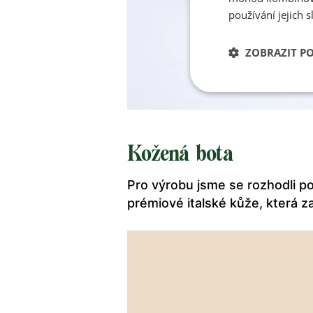
používání jejich s
ZOBRAZIT P
Kožená bota
Pro výrobu jsme se rozhodli po
prémiové italské kůže, která z