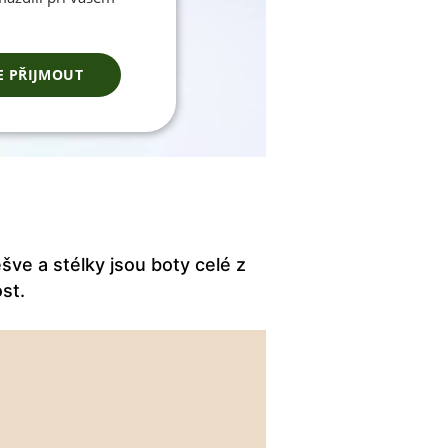
E PŘIJMOUT
šve a stélky jsou boty celé z
ost.