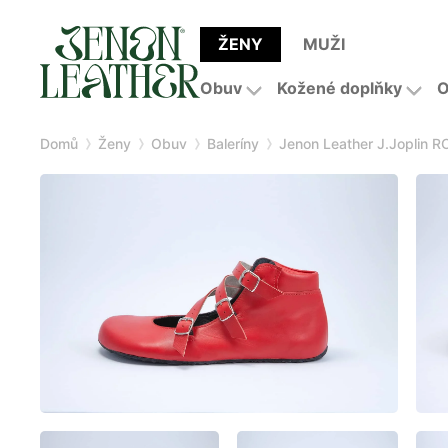
ŽENY
MUŽI
Obuv
Kožené doplňky
O
Domů
Ženy
Obuv
Baleríny
Jenon Leather J.Joplin 