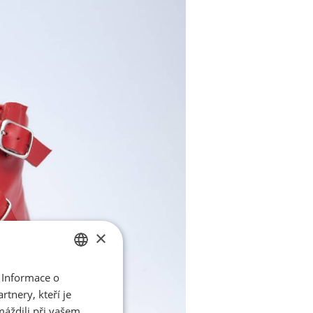
×
 Informace o
CZECH
tnery, kteří je
ENGLISH
máždili při vašem