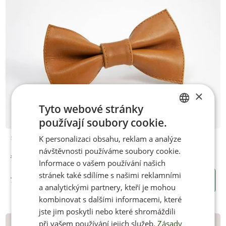
×
Tyto webové stránky
používají soubory cookie.
CZECH
K personalizaci obsahu, reklam a analýze
Skladem
ENGLISH
návštěvnosti používáme soubory cookie.
Jenon Leather kožený motýlek WHISKY
Informace o vašem používání našich
stránek také sdílíme s našimi reklamními
750 Kč
KOUPIT
a analytickými partnery, kteří je mohou
kombinovat s dalšími informacemi, které
jste jim poskytli nebo které shromáždili
při vašem používání jejich služeb.
Zásady