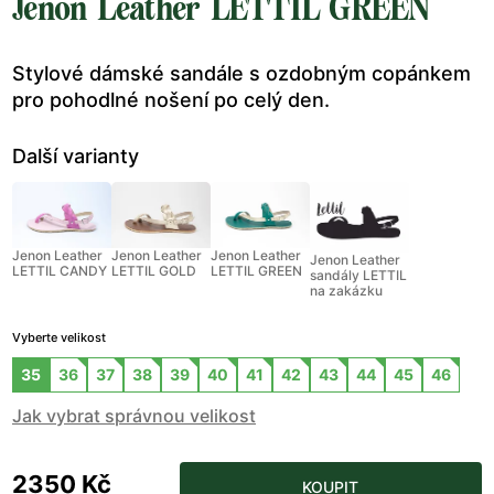
Jenon Leather LETTIL GREEN
Stylové dámské sandále s ozdobným copánkem
pro pohodlné nošení po celý den.
Další varianty
Jenon Leather
Jenon Leather
Jenon Leather
Jenon Leather
LETTIL CANDY
LETTIL GOLD
LETTIL GREEN
sandály LETTIL
na zakázku
Vyberte velikost
35
36
37
38
39
40
41
42
43
44
45
46
Jak vybrat správnou velikost
2350 Kč
KOUPIT