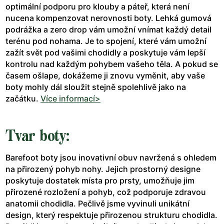
optimální podporu pro klouby a páteř, která není
nucena kompenzovat nerovnosti boty. Lehká gumová
podrážka a zero drop vám umožní vnímat každý detail
terénu pod nohama. Je to spojení, které vám umožní
zažít svět pod vašimi chodidly a poskytuje vám lepší
kontrolu nad každým pohybem vašeho těla. A pokud se
časem ošlape, dokážeme ji znovu vyměnit, aby vaše
boty mohly dál sloužit stejně spolehlivě jako na
začátku.
Více informací>
Tvar boty:
Barefoot boty jsou inovativní obuv navržená s ohledem
na přirozený pohyb nohy. Jejich prostorný designe
poskytuje dostatek místa pro prsty, umožňuje jim
přirozené rozložení a pohyb, což podporuje zdravou
anatomii chodidla. Pečlivě jsme vyvinuli unikátní
design, který respektuje přirozenou strukturu chodidla.