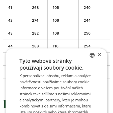
41
268
105
240
42
274
106
244
43
282
108
250
44
288
110
254
×
45
294
111
259
Tyto webové stránky
používají soubory cookie.
CZECH
46
300
112
263
K personalizaci obsahu, reklam a analýze
ENGLISH
návštěvnosti používáme soubory cookie.
Informace o vašem používání našich
stránek také sdílíme s našimi reklamními
a analytickými partnery, kteří je mohou
Podobné produkty
kombinovat s dalšími informacemi, které
jste jim poskytli nebo které shromáždili