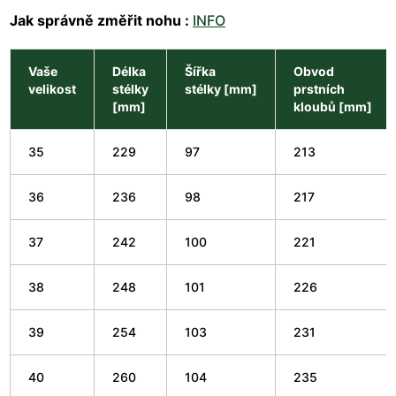
Jak správně změřit nohu :
INFO
Vaše
Délka
Šířka
Obvod
velikost
stélky
stélky [mm]
prstních
[mm]
kloubů [mm]
35
229
97
213
36
236
98
217
37
242
100
221
38
248
101
226
39
254
103
231
40
260
104
235