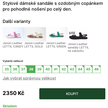
Stylové dámské sandále s ozdobným copánkem
pro pohodlné nošení po celý den.
Další varianty
Jenon Leather
Jenon Leather
Jenon Leather
Jenon Leather
LETTIL CANDY
LETTIL GOLD
LETTIL GREEN
sandály LETTIL
na zakázku
Vyberte velikost
35
36
37
38
39
40
41
42
43
44
45
46
Jak vybrat správnou velikost
2350 Kč
KOUPIT
Skladem