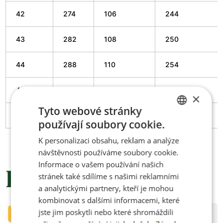
42
274
106
244
43
282
108
250
44
288
110
254
45
294
111
259
×
Tyto webové stránky
46
300
112
263
používají soubory cookie.
CZECH
K personalizaci obsahu, reklam a analýze
ENGLISH
návštěvnosti používáme soubory cookie.
Informace o vašem používání našich
Podobné produkty
stránek také sdílíme s našimi reklamními
a analytickými partnery, kteří je mohou
kombinovat s dalšími informacemi, které
jste jim poskytli nebo které shromáždili
Limitovaná edice