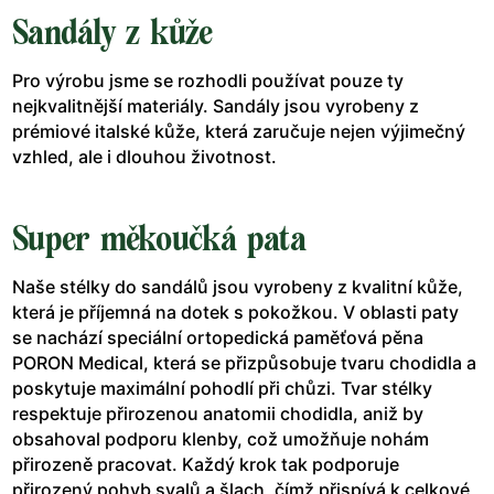
Sandály z kůže
Pro výrobu jsme se rozhodli používat pouze ty
nejkvalitnější materiály. Sandály jsou vyrobeny z
prémiové italské kůže, která zaručuje nejen výjimečný
vzhled, ale i dlouhou životnost.
Super měkoučká pata
Naše stélky do sandálů jsou vyrobeny z kvalitní kůže,
která je příjemná na dotek s pokožkou. V oblasti paty
se nachází speciální ortopedická paměťová pěna
PORON Medical, která se přizpůsobuje tvaru chodidla a
poskytuje maximální pohodlí při chůzi. Tvar stélky
respektuje přirozenou anatomii chodidla, aniž by
obsahoval podporu klenby, což umožňuje nohám
přirozeně pracovat. Každý krok tak podporuje
přirozený pohyb svalů a šlach, čímž přispívá k celkové