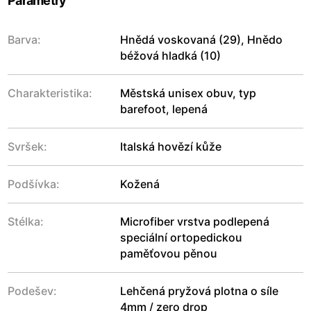
Parametry
Barva:
Hnědá voskovaná (29), Hnědo
béžová hladká (10)
Charakteristika:
Městská unisex obuv, typ
barefoot, lepená
Svršek:
Italská hovězí kůže
Podšívka:
Kožená
Stélka:
Microfiber vrstva podlepená
speciální ortopedickou
paměťovou pěnou
Podešev:
Lehčená pryžová plotna o síle
4mm / zero drop