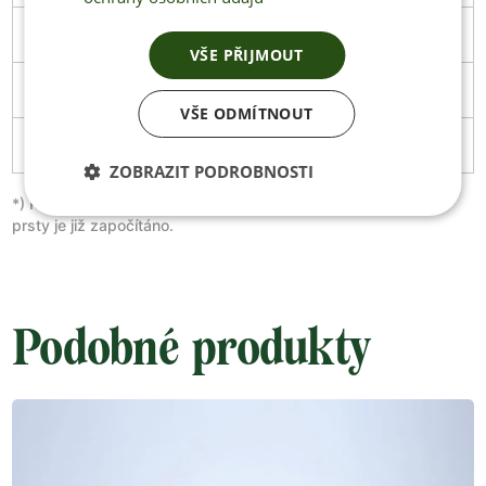
47
305
111
Stáhnout
VŠE PŘIJMOUT
48
313
114
Stáhnout
VŠE ODMÍTNOUT
49
319
119
ZOBRAZIT PODROBNOSTI
*) Prosím nepřidávejte žádné další milimetry, extra místo pro
prsty je již započítáno.
Podobné produkty