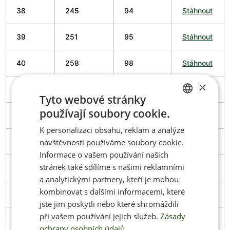
38
245
94
Stáhnout
39
251
95
Stáhnout
40
258
98
Stáhnout
×
41
266
102
Stáhnout
Tyto webové stránky
používají soubory cookie.
CZECH
42
274
102
Stáhnout
K personalizaci obsahu, reklam a analýze
ENGLISH
návštěvnosti používáme soubory cookie.
43
279
103
Stáhnout
Informace o vašem používání našich
stránek také sdílíme s našimi reklamními
44
286
106
Stáhnout
a analytickými partnery, kteří je mohou
kombinovat s dalšími informacemi, které
45
291
106
Stáhnout
jste jim poskytli nebo které shromáždili
při vašem používání jejich služeb.
Zásady
46
297
108
Stáhnout
ochrany osobních údajů