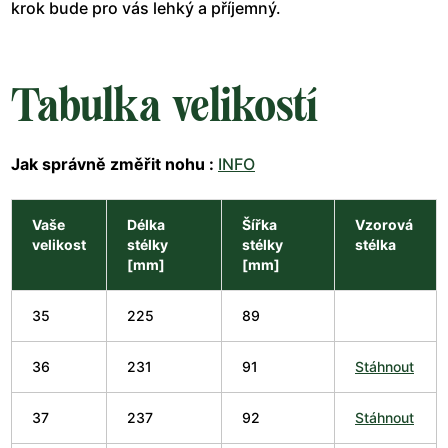
krok bude pro vás lehký a příjemný.
Tabulka velikostí
Jak správně změřit nohu :
INFO
Vaše
Délka
Šířka
Vzorová
velikost
stélky
stélky
stélka
[mm]
[mm]
35
225
89
36
231
91
Stáhnout
37
237
92
Stáhnout