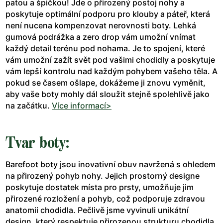
patou a špičkou! Jde o přirozený postoj nohy a
poskytuje optimální podporu pro klouby a páteř, která
není nucena kompenzovat nerovnosti boty. Lehká
gumová podrážka a zero drop vám umožní vnímat
každý detail terénu pod nohama. Je to spojení, které
vám umožní zažít svět pod vašimi chodidly a poskytuje
vám lepší kontrolu nad každým pohybem vašeho těla. A
pokud se časem ošlape, dokážeme ji znovu vyměnit,
aby vaše boty mohly dál sloužit stejně spolehlivě jako
na začátku.
Více informací>
Tvar boty:
Barefoot boty jsou inovativní obuv navržená s ohledem
na přirozený pohyb nohy. Jejich prostorný designe
poskytuje dostatek místa pro prsty, umožňuje jim
přirozené rozložení a pohyb, což podporuje zdravou
anatomii chodidla. Pečlivě jsme vyvinuli unikátní
design, který respektuje přirozenou strukturu chodidla.