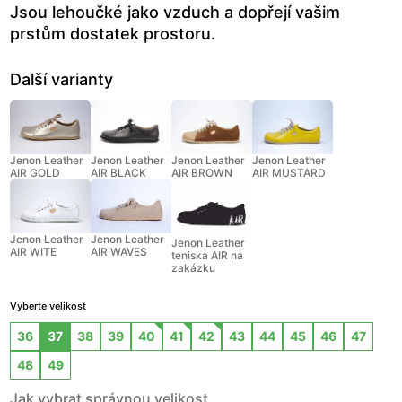
Jsou lehoučké jako vzduch a dopřejí vašim
prstům dostatek prostoru.
Další varianty
Jenon Leather
Jenon Leather
Jenon Leather
Jenon Leather
AIR GOLD
AIR BLACK
AIR BROWN
AIR MUSTARD
Jenon Leather
Jenon Leather
Jenon Leather
AIR WITE
AIR WAVES
teniska AIR na
zakázku
Vyberte velikost
36
37
38
39
40
41
42
43
44
45
46
47
48
49
Jak vybrat správnou velikost