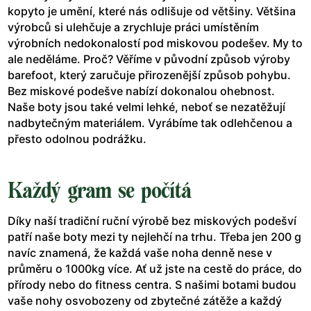
kopyto je umění, které nás odlišuje od většiny. Většina
výrobců si ulehčuje a zrychluje práci umístěním
výrobních nedokonalostí pod miskovou podešev. My to
ale neděláme. Proč? Věříme v původní způsob výroby
barefoot, který zaručuje přirozenější způsob pohybu.
Bez miskové podešve nabízí dokonalou ohebnost.
Naše boty jsou také velmi lehké, neboť se nezatěžují
nadbytečným materiálem. Vyrábíme tak odlehčenou a
přesto odolnou podrážku.
Každý gram se počítá
Díky naší tradiční ruční výrobě bez miskových podešví
patří naše boty mezi ty nejlehčí na trhu. Třeba jen 200 g
navíc znamená, že každá vaše noha denně nese v
průměru o 1000kg více. Ať už jste na cestě do práce, do
přírody nebo do fitness centra. S našimi botami budou
vaše nohy osvobozeny od zbytečné zátěže a každý